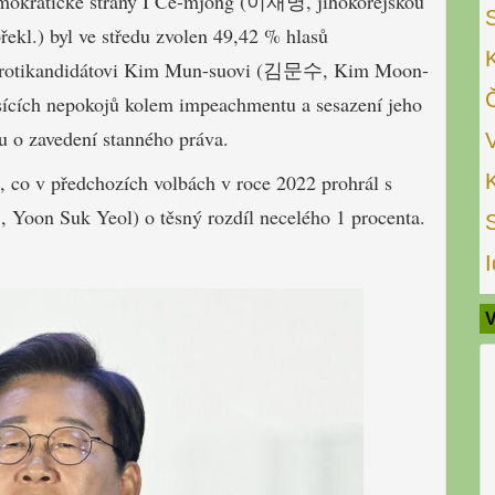
emokratické strany I Če-mjong (이재명, jihokorejskou
řekl.) byl ve středu zvolen 49,42 % hlasů
u protikandidátovi Kim Mun-suovi (김문수, Kim Moon-
sících nepokojů kolem impeachmentu a sesazení jeho
 o zavedení stanného práva.
, co v předchozích volbách v roce 2022 prohrál s
oon Suk Yeol) o těsný rozdíl necelého 1 procenta.
I
V