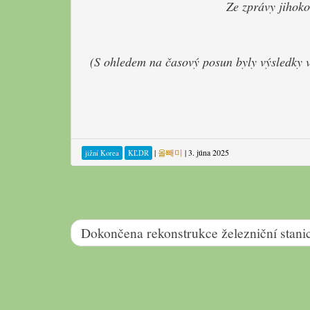
Ze zprávy jihoko
(S ohledem na časový posun byly výsledky v
|
올빼미
|
3. júna 2025
jižní Korea
KĽDR
Dokončena rekonstrukce železniční stan