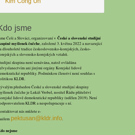
Kim Čong Un
Kdo jsme
České a slovenské studijní
sme Češi a Slováci, organizovaní v
kupině myšlenek čučche
, založené 3. května 2022 a navazující
a dlouholeté tradice československo-korejských, česko-
orejských a slovensko-korejských vztahů.
tudijní skupina není uznávána, natož ovládána
elvyslanectvím ani jinými orgány Korejské lidově
emokratické republiky. Podmínkou členství není souhlas s
olitikou KLDR.
ývalým předsedou České a slovenské studijní skupiny
yšlenek čučche je Lukáš Vrobel, nositel Řádu přátelství
orejské lidově demokratické republiky (udělen 2019). Není
odporovatelem KLDR a nespolupracuje s ní.
ontaktovat nás můžete e-
pektusan@kldr.info
ailem
.
do nejsme