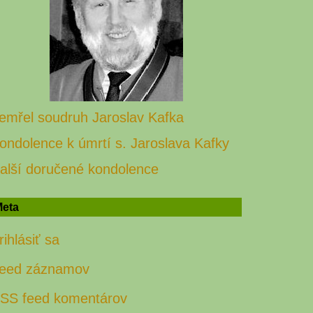
emřel soudruh Jaroslav Kafka
ondolence k úmrtí s. Jaroslava Kafky
alší doručené kondolence
eta
rihlásiť sa
eed záznamov
SS feed komentárov