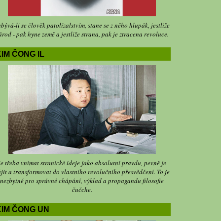
bývá-li se člověk patolízalstvím, stane se z něho hlupák, jestliže
árod - pak hyne země a jestliže strana, pak je ztracena revoluce.
IM ČONG IL
Je třeba vnímat stranické ideje jako absolutní pravdu, pevně je
jit a transformovat do vlastního revolučního přesvědčení. To je
nezbytné pro správné chápání, výklad a propagandu filosofie
čučche.
KIM ČONG UN