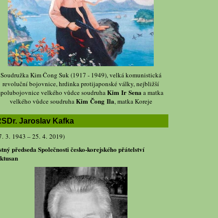
Soudružka Kim Čong Suk (1917 - 1949), velká komunistická
revoluční bojovnice, hrdinka protijaponské války, nejbližší
Kim Ir Sena
spolubojovnice velkého vůdce soudruha
a matka
Kim Čong Ila
velkého vůdce soudruha
, matka Koreje
SDr. Jaroslav Kafka
7. 3. 1943 – 25. 4. 2019)
stný předseda Společnosti česko-korejského přátelství
ktusan