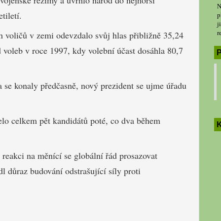
ojenské režimy a uvrhlo národ do nejhorší
N
tiletí.
p
j
r
 voličů v zemi odevzdalo svůj hlas přibližně 35,24
d voleb v roce 1997, kdy volební účast dosáhla 80,7
P
 se konaly předčasně, nový prezident se ujme úřadu
zelo celkem pět kandidátů poté, co dva během
K
 reakci na měnící se globální řád prosazovat
 důraz budování odstrašující síly proti