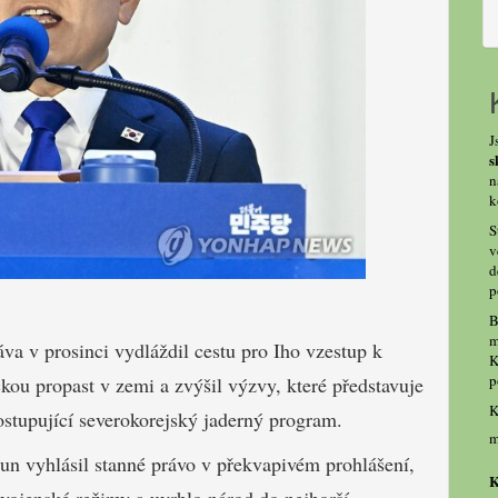
J
s
n
k
S
v
d
p
B
m
a v prosinci vydláždil cestu pro Iho vzestup k
K
p
kou propast v zemi a zvýšil výzvy, které představuje
K
ostupující severokorejský jaderný program.
m
Jun vyhlásil stanné právo v překvapivém prohlášení,
K