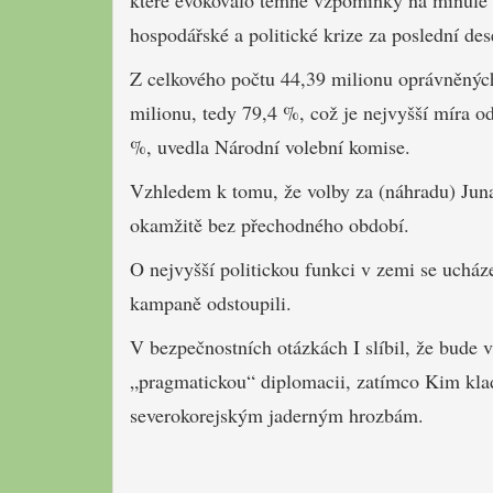
které evokovalo temné vzpomínky na minulé v
hospodářské a politické krize za poslední dese
Z celkového počtu 44,39 milionu oprávněných
milionu, tedy 79,4 %, což je nejvyšší míra o
%, uvedla Národní volební komise.
Vzhledem k tomu, že volby za (náhradu) Juna
okamžitě bez přechodného období.
O nejvyšší politickou funkci v zemi se uchá
kampaně odstoupili.
V bezpečnostních otázkách I slíbil, že bude v
„pragmatickou“ diplomacii, zatímco Kim kladl
severokorejským jaderným hrozbám.