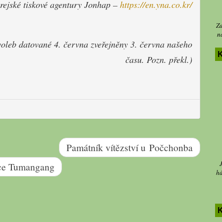
rejské tiskové agentury Jonhap –
https://en.yna.co.kr/
Za
n
oleb datované 4. června zveřejněny 3. června našeho
K
času. Pozn. překl.)
Památník vítězství u Počchonba
ice Tumangang
há