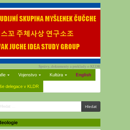
Správy, dokumenty a preklady o KĽDR
afie
Vojenstvo
Kultúra
English
še delegace v KLDR
earch
Hledat
or:
deologie