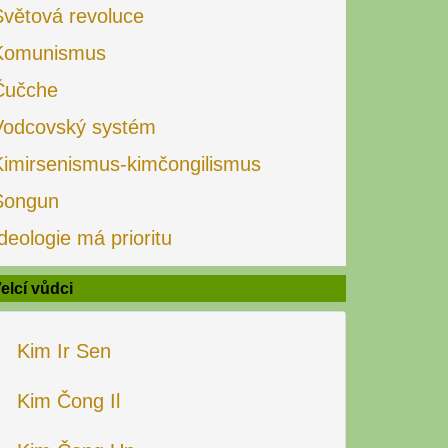
Světová revoluce
Komunismus
Čučche
Vodcovský systém
Kimirsenismus-kimčongilismus
Songun
deologie má prioritu
elcí vůdci
Kim Ir Sen
Kim Čong Il