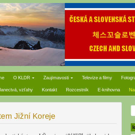
me
O KLDR
Zaujímavosti
Televize a filmy
Fotogr
lanectvá, vzťahy
Kontakt
Rozcestník
E-knihovna
Na
S
tem Jižní Koreje
f
I