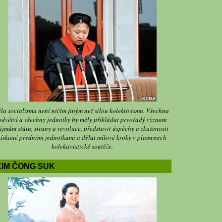
íla socialismu není ničím jiným než silou kolektivismu. Všechna
odvětví a všechny jednotky by měly přikládat prvořadý význam
ájmům státu, strany a revoluce, představit úspěchy a zkušenosti
získané předními jednotkami a dělat mílové kroky v plamenech
kolektivistické soutěže.
KIM ČONG SUK