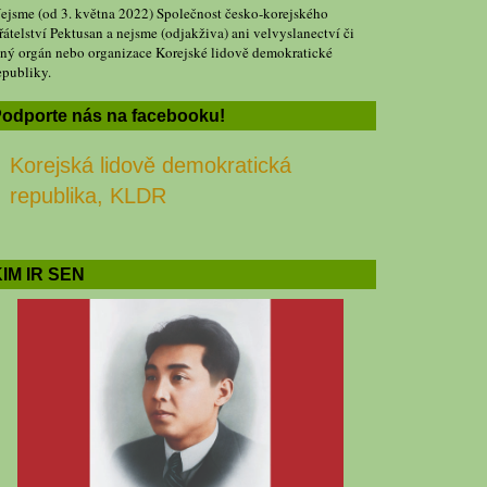
ejsme (od 3. května 2022) Společnost česko-korejského
řátelství Pektusan a nejsme (odjakživa) ani velvyslanectví či
iný orgán nebo organizace Korejské lidově demokratické
epubliky.
odporte nás na facebooku!
Korejská lidově demokratická
republika, KLDR
IM IR SEN