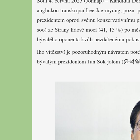
Soul 4. června 2025 (Jonhap) – Kandidát D
anglickou transkripcí Lee Jae-myung, pozn. p
prezidentem oproti svému konzervativním
soo) ze Strany lidové moci (41, 15 %) po mě
bývalého oponenta kvůli nezdařenému pokusu
Iho vítězství je pozoruhodným návratem poté
bývalým prezidentem Jun Sok-jolem (윤석열, Y