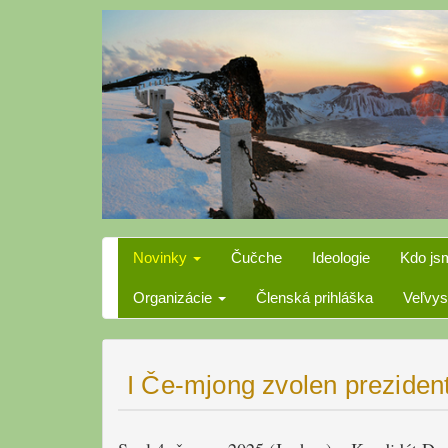
Skip
to
content
Novinky
Čučche
Ideologie
Kdo js
Organizácie
Členská prihláška
Veľvys
I Če-mjong zvolen preziden