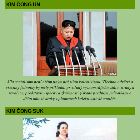
KIM ČONG UN
Síla socialismu není ničím jiným než silou kolektivismu. Všechna odvětví a
všechny jednotky by měly přikládat prvořadý význam zájmům státu, strany a
revoluce, představit úspěchy a zkušenosti získané předními jednotkami a
dělat mílové kroky v plamenech kolektivistické soutěže.
KIM ČONG SUK