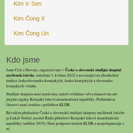
Kim Ir Sen
Kim Čong Il
Kim Čong Un
Kdo jsme
České a slovenské studijní skupině
Jsme Češi a Slováci, organizovaní v
myšlenek čučche
, založené 3. května 2022 a navazující na dlouholeté
tradice československo-korejských, česko-korejských a slovensko-
korejských vztahů.
Studijní skupina není uznávána, natož ovládána velvyslanectvím ani
jinými orgány Korejské lidově demokratické republiky. Podmínkou
členství není souhlas s politikou KLDR.
Bývalým předsedou České a slovenské studijní skupiny myšlenek čučche
je Lukáš Vrobel, nositel Řádu přátelství Korejské lidově demokratické
republiky (udělen 2019). Není podporovatelem KLDR a nespolupracuje s
ní.