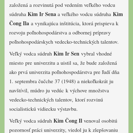
založená a rozvinutá pod vedením veľkého vodcu
Kim Ir Sena
Kim
súdruha
a veľkého vodcu súdruha
Čong Ila
a vynikajúca inštitúcia, ktorá prispieva k
rozvoju poľnohospodárstva a odbornej prípravy
poľnohospodárskych vedecko-technických talentov.
Kim Ir Sen
Veľký vodca súdruh
vybral vhodné
miesto pre univerzitu a uistil sa, že bude založená
ako prvá univerzita poľnohospodárstva pre ľudí dňa
1. septembra čučche 37 (1948) a niekoľkokrát ju
navštívil, múdro ju vedúc k výchove množstva
vedecko-technických talentov, ktorí rozvinú
socialistickú vidiecku výstavbu.
Kim Čong Il
Veľký vodca súdruh
venoval osobitú
pozornosť práci univerzity, viedol ju k zlepšovaniu