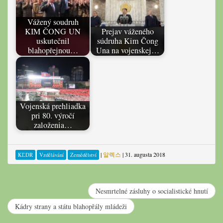
Vážený soudruh
KIM ČONG UN
Prejav váženého
uskutečnil
súdruha Kim Čong
blahopřejnou…
Una na vojenskej…
Vojenská prehliadka
pri 80. výročí
založenia…
|
알렉스
|
31. augusta 2018
KĽDR
Vzdělávání
Zemědělství
Nesmrtelné zásluhy o socialistické hnutí
Kádry strany a státu blahopřály mládeži