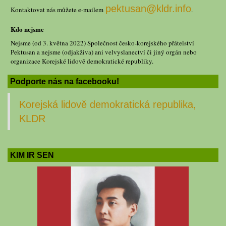
pektusan@kldr.info
Kontaktovat nás můžete e-mailem
.
Kdo nejsme
Nejsme (od 3. května 2022) Společnost česko-korejského přátelství
Pektusan a nejsme (odjakživa) ani velvyslanectví či jiný orgán nebo
organizace Korejské lidově demokratické republiky.
Podporte nás na facebooku!
Korejská lidově demokratická republika,
KLDR
KIM IR SEN