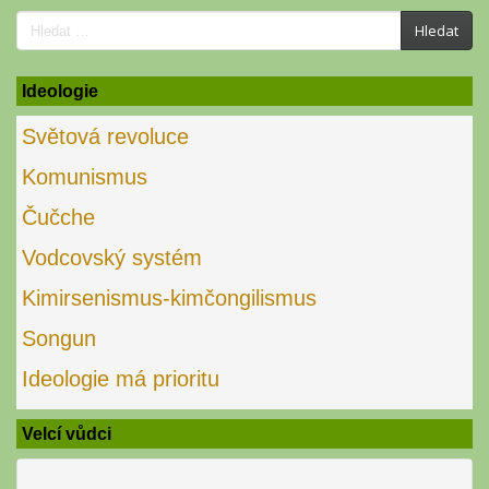
Search
Hledat
for:
Ideologie
Světová revoluce
Komunismus
Čučche
Vodcovský systém
Kimirsenismus-kimčongilismus
Songun
Ideologie má prioritu
Velcí vůdci