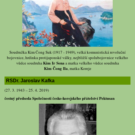
Soudružka Kim Čong Suk (1917 - 1949), velká komunistická revoluční
bojovnice, hrdinka protijaponské války, nejbližší spolubojovnice velkého
Kim Ir Sena
vůdce soudruha
a matka velkého vůdce soudruha
Kim Čong Ila
, matka Koreje
RSDr. Jaroslav Kafka
(27. 3. 1943 – 25. 4. 2019)
čestný předseda Společnosti česko-korejského přátelství Pektusan