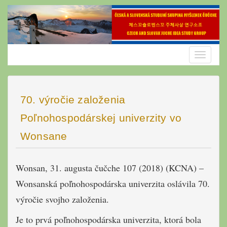
Skip
to
content
Toggle
navigatio
70. výročie založenia
Poľnohospodárskej univerzity vo
Wonsane
Wonsan, 31. augusta čučche 107 (2018) (KCNA) –
Wonsanská poľnohospodárska univerzita oslávila 70.
výročie svojho založenia.
Je to prvá poľnohospodárska univerzita, ktorá bola