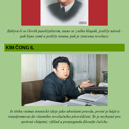
Zabývá-li se člověk patolízalstvím, stane se z něho hlupák, jestliže národ -
pak hyne země a jestliže strana, pak je ztracena revoluce.
KIM ČONG IL
Je třeba vnímat stranické ideje jako absolutní pravdu, pevně je hájit a
transformovat do vlastního revolučního přesvědčení. To je nezbytné pro
správné chápání, výklad a propagandu filosofie čučche.