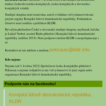
tradice československo-korejských, česko-korejských a slovensko-
korejských vztahů.
Studijní skupina není uznávána, natož ovládána velvyslanectvím ani
jinými orgány Korejské lidově demokratické republiky. Podmínkou
členství není souhlas s politikou KLDR.
Bývalým předsedou České a slovenské studijní skupiny myšlenek čučche
je Lukáš Vrobel, nositel Řádu přátelství Korejské lidově demokratické
republiky (udělen 2019). Není podporovatelem KLDR a nespolupracuje s
ní.
pektusan@kldr.info
Kontaktovat nás můžete e-mailem
.
Kdo nejsme
Nejsme (od 3. května 2022) Společnost česko-korejského přátelství
Pektusan a nejsme (odjakživa) ani velvyslanectví či jiný orgán nebo
organizace Korejské lidově demokratické republiky.
Podporte nás na facebooku!
Korejská lidově demokratická republika,
KLDR