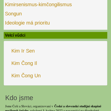
Kimirsenismus-kimčongilismus
Songun
Ideologie má prioritu
Velcí vůdci
Kim Ir Sen
Kim Čong Il
Kim Čong Un
Kdo jsme
České a slovenské studijní skupině
Jsme Češi a Slováci, organizovaní v
myšlenek čučche
, založené 3. května 2022 a navazující na dlouholeté