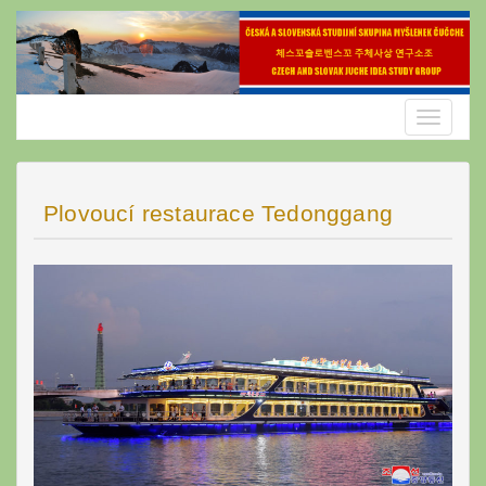
Skip
to
content
Toggle
navigatio
Plovoucí restaurace Tedonggang