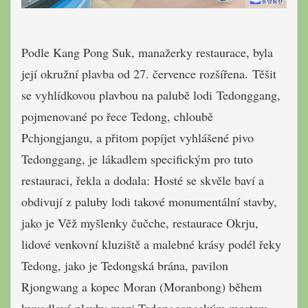
Podle Kang Pong Suk, manažerky restaurace, byla
její okružní plavba od 27. července rozšířena. Těšit
se vyhlídkovou plavbou na palubě lodi Tedonggang,
pojmenované po řece Tedong, chloubě
Pchjongjangu, a přitom popíjet vyhlášené pivo
Tedonggang, je lákadlem specifickým pro tuto
restauraci, řekla a dodala: Hosté se skvěle baví a
obdivují z paluby lodi takové monumentální stavby,
jako je Věž myšlenky čučche, restaurace Okrju,
lidové venkovní kluziště a malebné krásy podél řeky
Tedong, jako je Tedongská brána, pavilon
Rjongwang a kopec Moran (Moranbong) během