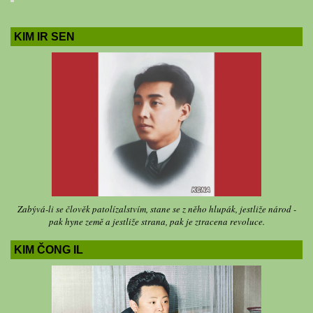
KIM IR SEN
Zabývá-li se člověk patolízalstvím, stane se z něho hlupák, jestliže národ -
pak hyne země a jestliže strana, pak je ztracena revoluce.
KIM ČONG IL