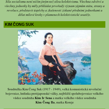
Síla socialismu není ničím jiným než silou kolektivismu. Všechna odvětví a
všechny jednotky by měly přikládat prvořadý význam zájmům státu, strany a
revoluce, představit úspěchy a zkušenosti získané předními jednotkami a
dělat mílové kroky v plamenech kolektivistické soutěže.
KIM ČONG SUK
Soudružka Kim Čong Suk (1917 - 1949), velká komunistická revoluční
bojovnice, hrdinka protijaponské války, nejbližší spolubojovnice velkého
Kim Ir Sena
vůdce soudruha
a matka velkého vůdce soudruha
Kim Čong Ila
, matka Koreje