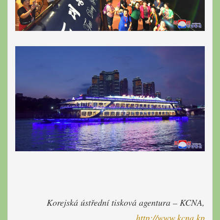
Korejská ústřední tisková agentura – KCNA,
http://www.kcna.kp