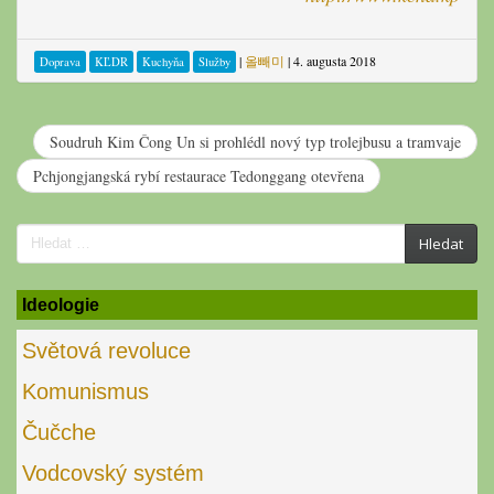
|
올빼미
|
4. augusta 2018
Doprava
KĽDR
Kuchyňa
Služby
Soudruh Kim Čong Un si prohlédl nový typ trolejbusu a tramvaje
Pchjongjangská rybí restaurace Tedonggang otevřena
Search
Hledat
for:
Ideologie
Světová revoluce
Komunismus
Čučche
Vodcovský systém