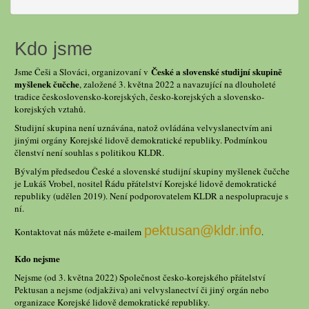
Kdo jsme
České a slovenské studijní skupině
Jsme Češi a Slováci, organizovaní v
myšlenek čučche
, založené 3. května 2022 a navazující na dlouholeté
tradice československo-korejských, česko-korejských a slovensko-
korejských vztahů.
Studijní skupina není uznávána, natož ovládána velvyslanectvím ani
jinými orgány Korejské lidově demokratické republiky. Podmínkou
členství není souhlas s politikou KLDR.
Bývalým předsedou České a slovenské studijní skupiny myšlenek čučche
je Lukáš Vrobel, nositel Řádu přátelství Korejské lidově demokratické
republiky (udělen 2019). Není podporovatelem KLDR a nespolupracuje s
ní.
pektusan@kldr.info
Kontaktovat nás můžete e-mailem
.
Kdo nejsme
Nejsme (od 3. května 2022) Společnost česko-korejského přátelství
Pektusan a nejsme (odjakživa) ani velvyslanectví či jiný orgán nebo
organizace Korejské lidově demokratické republiky.