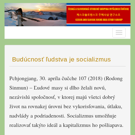
Skip
to
content
Toggle
navigatio
Budúcnosť ľudstva je socializmus
Pchjongjang, 30. apríla čučche 107 (2018) (Rodong
Sinmun) – Ľudové masy si dlho želali novú,
nezávislú spoločnosť, v ktorej majú všetci dobrý
život na rovnakej úrovni bez vykorisťovania, útlaku,
nadvlády a podriadenosti. Socializmus umožňuje
realizovať takýto ideál a kapitalizmus ho pošliapava.