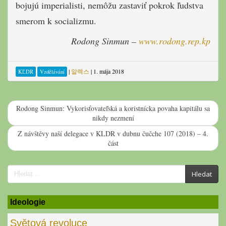
bojujú imperialisti, nemôžu zastaviť pokrok ľudstva
smerom k socializmu.
Rodong Sinmun –
www.rodong.rep.kp
|
알렉스
|
1. mája 2018
KĽDR
Vzdělávání
Rodong Sinmun: Vykorisťovateľská a koristnícka povaha kapitálu sa
nikdy nezmení
Z návštěvy naší delegace v KLDR v dubnu čučche 107 (2018) – 4.
část
Search
Hledat
for:
Ideologie
Světová revoluce