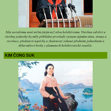
Síla socialismu není ničím jiným než silou kolektivismu. Všechna odvětví a
všechny jednotky by měly přikládat prvořadý význam zájmům státu, strany a
revoluce, představit úspěchy a zkušenosti získané předními jednotkami a
dělat mílové kroky v plamenech kolektivistické soutěže.
KIM ČONG SUK