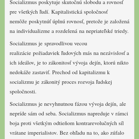
Socializmus poskytuje skutočnú slobodu a rovnosť
pre všetkých ľudí. Kapitalistická spoločnosť
nemôže poskytnúť úplnú rovnosť, pretože je založená
na individualizme a rozdelená na nepriateľské triedy.
Socializmus je spravodlivou vecou
realizácie požiadaviek ľudových más na nezávislosť a
ich ideálov, je to zákonitosť vývoja dejín, ktorú nikto
nedokáže zastaviť. Prechod od kapitalizmu k
socializmu je zákonitý proces rozvoja ľudskej
spoločnosti.
Socializmus je nevyhnutnou fázou vývoja dejín, ale
nepríde sám od seba. Socializmus napreduje v rámci
boja proti všetkým odtieňom kontrarevolučných síl
vrátane imperialistov. Bez ohľadu na to, ako zúfalo