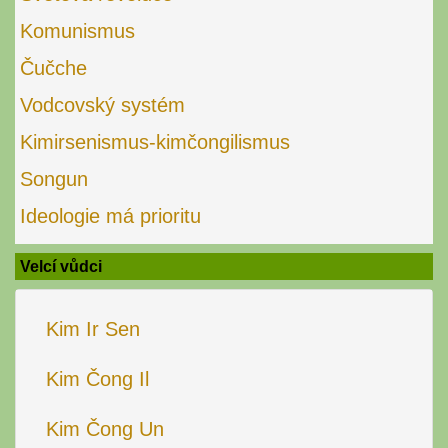
Komunismus
Čučche
Vodcovský systém
Kimirsenismus-kimčongilismus
Songun
Ideologie má prioritu
Velcí vůdci
Kim Ir Sen
Kim Čong Il
Kim Čong Un