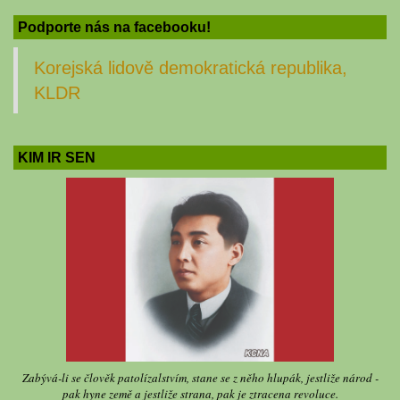
Podporte nás na facebooku!
Korejská lidově demokratická republika,
KLDR
KIM IR SEN
Zabývá-li se člověk patolízalstvím, stane se z něho hlupák, jestliže národ -
pak hyne země a jestliže strana, pak je ztracena revoluce.