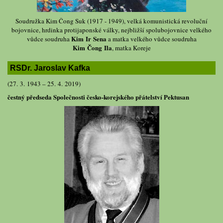
Soudružka Kim Čong Suk (1917 - 1949), velká komunistická revoluční
bojovnice, hrdinka protijaponské války, nejbližší spolubojovnice velkého
Kim Ir Sena
vůdce soudruha
a matka velkého vůdce soudruha
Kim Čong Ila
, matka Koreje
RSDr. Jaroslav Kafka
(27. 3. 1943 – 25. 4. 2019)
čestný předseda Společnosti česko-korejského přátelství Pektusan