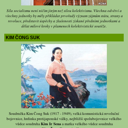
Síla socialismu není ničím jiným než silou kolektivismu. Všechna odvětví a
všechny jednotky by měly přikládat prvořadý význam zájmům státu, strany a
revoluce, představit úspěchy a zkušenosti získané předními jednotkami a
dělat mílové kroky v plamenech kolektivistické soutěže.
KIM ČONG SUK
Soudružka Kim Čong Suk (1917 - 1949), velká komunistická revoluční
bojovnice, hrdinka protijaponské války, nejbližší spolubojovnice velkého
Kim Ir Sena
vůdce soudruha
a matka velkého vůdce soudruha