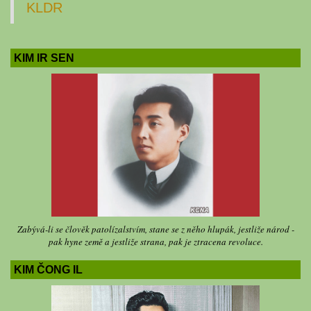
KLDR
KIM IR SEN
Zabývá-li se člověk patolízalstvím, stane se z něho hlupák, jestliže národ -
pak hyne země a jestliže strana, pak je ztracena revoluce.
KIM ČONG IL