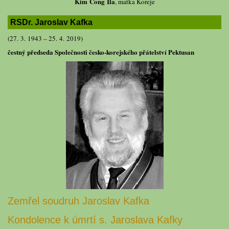
Kim Čong Ila
, matka Koreje
RSDr. Jaroslav Kafka
(27. 3. 1943 – 25. 4. 2019)
čestný předseda Společnosti česko-korejského přátelství Pektusan
Zemřel soudruh Jaroslav Kafka
Kondolence k úmrtí s. Jaroslava Kafky