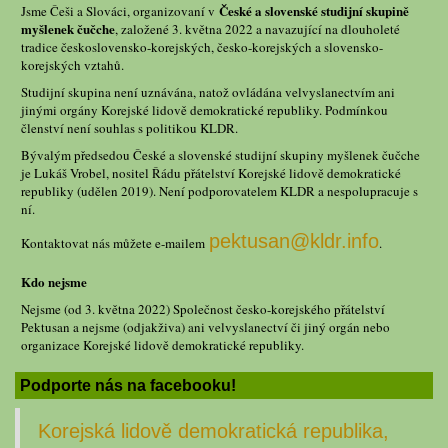
České a slovenské studijní skupině
Jsme Češi a Slováci, organizovaní v
myšlenek čučche
, založené 3. května 2022 a navazující na dlouholeté
tradice československo-korejských, česko-korejských a slovensko-
korejských vztahů.
Studijní skupina není uznávána, natož ovládána velvyslanectvím ani
jinými orgány Korejské lidově demokratické republiky. Podmínkou
členství není souhlas s politikou KLDR.
Bývalým předsedou České a slovenské studijní skupiny myšlenek čučche
je Lukáš Vrobel, nositel Řádu přátelství Korejské lidově demokratické
republiky (udělen 2019). Není podporovatelem KLDR a nespolupracuje s
ní.
pektusan@kldr.info
Kontaktovat nás můžete e-mailem
.
Kdo nejsme
Nejsme (od 3. května 2022) Společnost česko-korejského přátelství
Pektusan a nejsme (odjakživa) ani velvyslanectví či jiný orgán nebo
organizace Korejské lidově demokratické republiky.
Podporte nás na facebooku!
Korejská lidově demokratická republika,