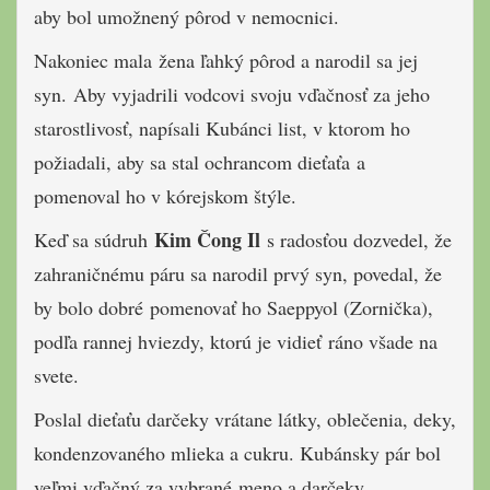
aby bol umožnený pôrod v nemocnici.
Nakoniec mala žena ľahký pôrod a narodil sa jej
syn. Aby vyjadrili vodcovi svoju vďačnosť za jeho
starostlivosť, napísali Kubánci list, v ktorom ho
požiadali, aby sa stal ochrancom dieťaťa a
pomenoval ho v kórejskom štýle.
Kim Čong Il
Keď sa súdruh
s radosťou dozvedel, že
zahraničnému páru sa narodil prvý syn, povedal, že
by bolo dobré pomenovať ho Saeppyol (Zornička),
podľa rannej hviezdy, ktorú je vidieť ráno všade na
svete.
Poslal dieťaťu darčeky vrátane látky, oblečenia, deky,
kondenzovaného mlieka a cukru. Kubánsky pár bol
veľmi vďačný za vybrané meno a darčeky.