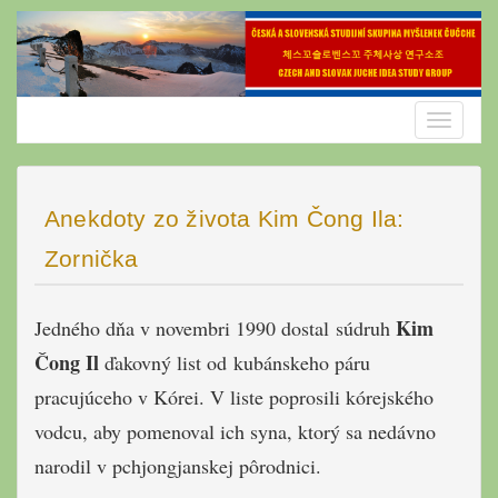
Skip
to
content
Toggle
navigatio
Anekdoty zo života Kim Čong Ila:
Zornička
Kim
Jedného dňa v novembri 1990 dostal súdruh
Čong Il
ďakovný list od kubánskeho páru
pracujúceho v Kórei. V liste poprosili kórejského
vodcu, aby pomenoval ich syna, ktorý sa nedávno
narodil v pchjongjanskej pôrodnici.