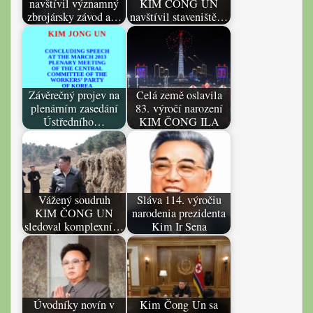
navštívil významný
KIM ČONG UN
zbrojársky závod a…
navštívil staveniště…
Závěrečný projev na
Celá země oslavila
plenárním zasedání
83. výročí narození
Ústředního…
KIM ČONG ILA
Vážený soudruh
Sláva 114. výročiu
KIM ČONG UN
narodenia prezidenta
sledoval komplexní…
Kim Ir Sena
Úvodníky novín v
Kim Čong Un sa