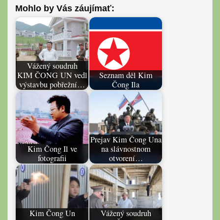
Mohlo by Vás záujímať:
Vážený soudruh
KIM ČONG UN vedl
Seznam děl Kim
výstavbu pobřežní…
Čong Ila
Prejav Kim Čong Una
Kim Čong Il ve
na slávnostnom
fotografii
otvorení…
Kim Čong Un
Vážený soudruh