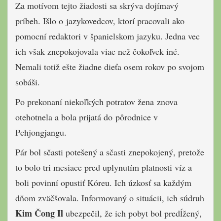
Za motívom tejto žiadosti sa skrýva dojímavý
príbeh. Išlo o jazykovedcov, ktorí pracovali ako
pomocní redaktori v španielskom jazyku. Jedna vec
ich však znepokojovala viac než čokoľvek iné.
Nemali totiž ešte žiadne dieťa osem rokov po svojom
sobáši.
Po prekonaní niekoľkých potratov žena znova
otehotnela a bola prijatá do pôrodnice v
Pchjongjangu.
Pár bol sčasti potešený a sčasti znepokojený, pretože
to bolo tri mesiace pred uplynutím platnosti víz a
boli povinní opustiť Kóreu. Ich úzkosť sa každým
dňom zväčšovala. Informovaný o situácii, ich súdruh
Kim Čong Il
ubezpečil, že ich pobyt bol predĺžený,