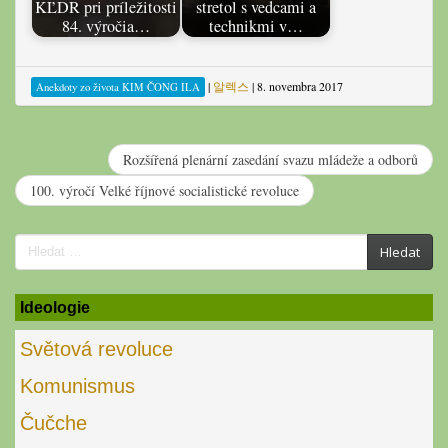
KĽDR pri príležitosti
stretol s vedcami a
84. výročia…
technikmi v…
|
알렉스
|
8. novembra 2017
Anekdoty zo života KIM ČONG ILA
Rozšířená plenární zasedání svazu mládeže a odborů
100. výročí Velké říjnové socialistické revoluce
Search
Hledat
for:
Ideologie
Světová revoluce
Komunismus
Čučche