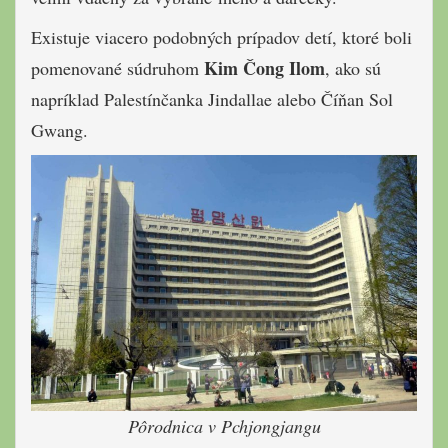
Existuje viacero podobných prípadov detí, ktoré boli
Kim Čong Ilom
pomenované súdruhom
, ako sú
napríklad Palestínčanka Jindallae alebo Číňan Sol
Gwang.
Pôrodnica v Pchjongjangu