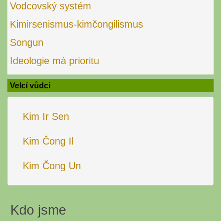
Vodcovský systém
Kimirsenismus-kimčongilismus
Songun
Ideologie má prioritu
Velcí vůdci
Kim Ir Sen
Kim Čong Il
Kim Čong Un
Kdo jsme