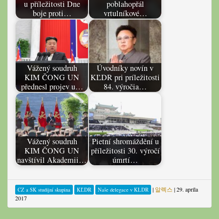
u příležitosti Dne
poblahopřál
boje proti…
vrtulníkové…
Vážený soudruh
Úvodníky novín v
KIM ČONG UN
KĽDR pri príležitosti
přednesl projev u…
84. výročia…
Vážený soudruh
Pietní shromáždění u
KIM ČONG UN
příležitosti 30. výročí
navštívil Akademii…
úmrtí…
|
알렉스
|
29. apríla
CZ a SK studijní skupina
KĽDR
Naše delegace v KLDR
2017