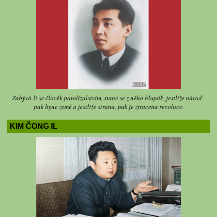
Zabývá-li se člověk patolízalstvím, stane se z něho hlupák, jestliže národ -
pak hyne země a jestliže strana, pak je ztracena revoluce.
KIM ČONG IL