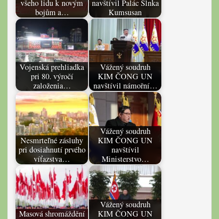
všeho lidu k novým
navštívil Palác Slnka
bojům a…
Kumsusan
Vojenská prehliadka
Vážený soudruh
pri 80. výročí
KIM ČONG UN
založenia…
navštívil námořní…
Vážený soudruh
Nesmrteľné zásluhy
KIM ČONG UN
pri dosiahnutí prvého
navštívil
víťazstva…
Ministerstvo…
Vážený soudruh
Masová shromáždění
KIM ČONG UN