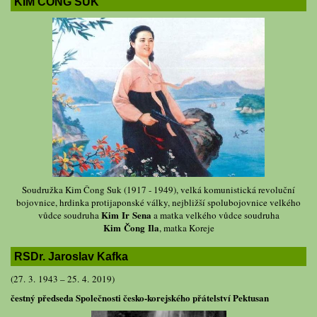
KIM ČONG SUK
Soudružka Kim Čong Suk (1917 - 1949), velká komunistická revoluční
bojovnice, hrdinka protijaponské války, nejbližší spolubojovnice velkého
Kim Ir Sena
vůdce soudruha
a matka velkého vůdce soudruha
Kim Čong Ila
, matka Koreje
RSDr. Jaroslav Kafka
(27. 3. 1943 – 25. 4. 2019)
čestný předseda Společnosti česko-korejského přátelství Pektusan