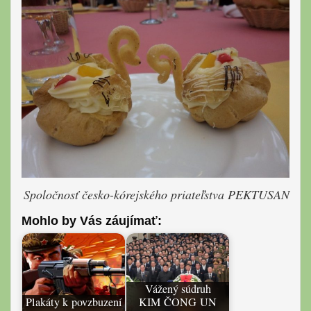
Spoločnosť česko-kórejského p
riateľstva PEKTUSAN
Mohlo by Vás záujímať:
Vážený súdruh
Plakáty k povzbuzení
KIM ČONG UN