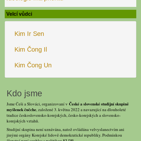
Velcí vůdci
Kim Ir Sen
Kim Čong Il
Kim Čong Un
Kdo jsme
České a slovenské studijní skupině
Jsme Češi a Slováci, organizovaní v
myšlenek čučche
, založené 3. května 2022 a navazující na dlouholeté
tradice československo-korejských, česko-korejských a slovensko-
korejských vztahů.
Studijní skupina není uznávána, natož ovládána velvyslanectvím ani
jinými orgány Korejské lidově demokratické republiky. Podmínkou
členství není souhlas s politikou KLDR.