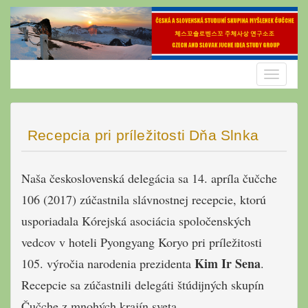
Skip
to
content
Toggle
navigatio
Recepcia pri príležitosti Dňa Slnka
Naša československá delegácia sa 14. apríla čučche
106 (2017) zúčastnila slávnostnej recepcie, ktorú
usporiadala Kórejská asociácia spoločenských
vedcov v hoteli Pyongyang Koryo pri príležitosti
Kim Ir Sena
105. výročia narodenia prezidenta
.
Recepcie sa zúčastnili delegáti štúdijných skupín
Čučche z mnohých krajín sveta.