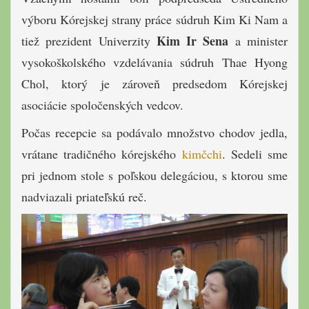
výboru Kórejskej strany práce súdruh Kim Ki Nam a
Kim Ir Sena
tiež prezident Univerzity
a minister
vysokoškolského vzdelávania súdruh Thae Hyong
Chol, ktorý je zároveň predsedom Kórejskej
asociácie spoločenských vedcov.
Počas recepcie sa podávalo množstvo chodov jedla,
vrátane tradičného kórejského
kimčchi
. Sedeli sme
pri jednom stole s poľskou delegáciou, s ktorou sme
nadviazali priateľskú reč.