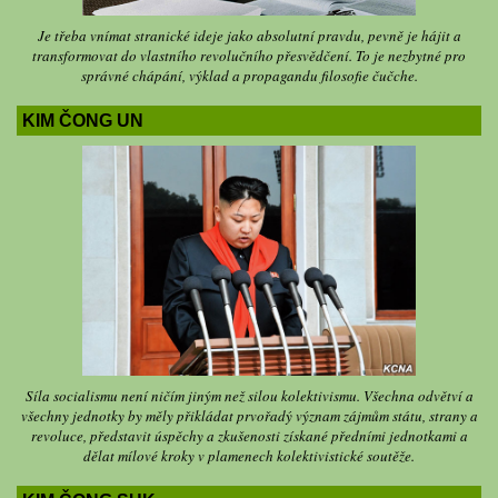
Je třeba vnímat stranické ideje jako absolutní pravdu, pevně je hájit a
transformovat do vlastního revolučního přesvědčení. To je nezbytné pro
správné chápání, výklad a propagandu filosofie čučche.
KIM ČONG UN
Síla socialismu není ničím jiným než silou kolektivismu. Všechna odvětví a
všechny jednotky by měly přikládat prvořadý význam zájmům státu, strany a
revoluce, představit úspěchy a zkušenosti získané předními jednotkami a
dělat mílové kroky v plamenech kolektivistické soutěže.