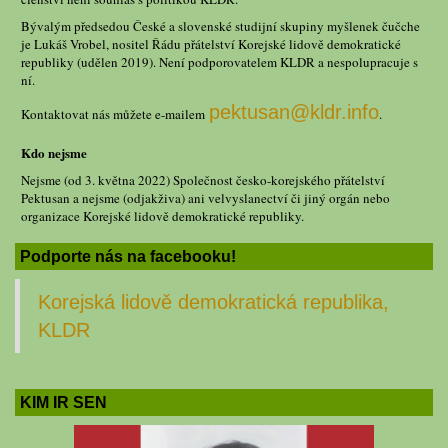
Bývalým předsedou České a slovenské studijní skupiny myšlenek čučche
je Lukáš Vrobel, nositel Řádu přátelství Korejské lidově demokratické
republiky (udělen 2019). Není podporovatelem KLDR a nespolupracuje s
ní.
pektusan@kldr.info
Kontaktovat nás můžete e-mailem
.
Kdo nejsme
Nejsme (od 3. května 2022) Společnost česko-korejského přátelství
Pektusan a nejsme (odjakživa) ani velvyslanectví či jiný orgán nebo
organizace Korejské lidově demokratické republiky.
Podporte nás na facebooku!
Korejská lidově demokratická republika,
KLDR
KIM IR SEN