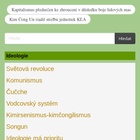
Kapitalismus předurčen ke zhroucení v důsledku boje lidových mas
Kim Čong Un riadil streľbu jednotiek KĽA
Search
Hledat
for:
Ideologie
Světová revoluce
Komunismus
Čučche
Vodcovský systém
Kimirsenismus-kimčongilismus
Songun
Ideologie má prioritu