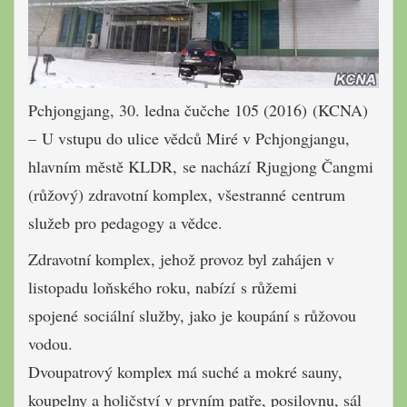
Pchjongjang, 30. ledna čučche 105 (2016) (KCNA)
– U vstupu do ulice vědců Miré v Pchjongjangu,
hlavním městě KLDR, se nachází Rjugjong Čangmi
(růžový) zdravotní komplex, všestranné centrum
služeb pro pedagogy a vědce.
Zdravotní komplex, jehož provoz byl zahájen v
listopadu loňského roku, nabízí s růžemi
spojené sociální služby, jako je koupání s růžovou
vodou.
Dvoupatrový komplex má suché a mokré sauny,
koupelny a holičství v prvním patře, posilovnu, sál