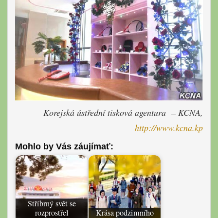
Korejská ústřední tisková agentura – KCNA,
http://www.kcna.kp
Mohlo by Vás záujímať:
Stříbrný svět se
rozprostřel
Krása podzimního