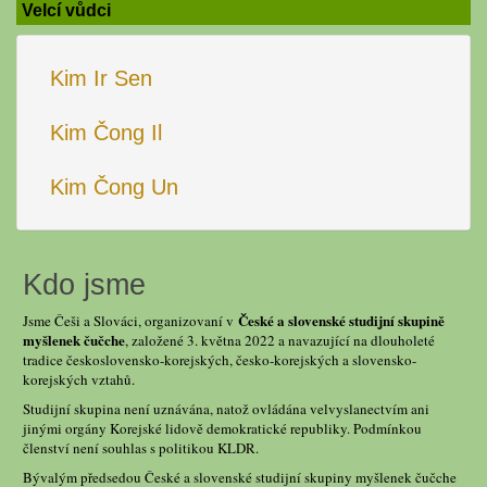
Velcí vůdci
Kim Ir Sen
Kim Čong Il
Kim Čong Un
Kdo jsme
České a slovenské studijní skupině
Jsme Češi a Slováci, organizovaní v
myšlenek čučche
, založené 3. května 2022 a navazující na dlouholeté
tradice československo-korejských, česko-korejských a slovensko-
korejských vztahů.
Studijní skupina není uznávána, natož ovládána velvyslanectvím ani
jinými orgány Korejské lidově demokratické republiky. Podmínkou
členství není souhlas s politikou KLDR.
Bývalým předsedou České a slovenské studijní skupiny myšlenek čučche