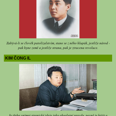
Zabývá-li se člověk patolízalstvím, stane se z něho hlupák, jestliže národ -
pak hyne země a jestliže strana, pak je ztracena revoluce.
KIM ČONG IL
Je třeba vnímat stranické ideje jako absolutní pravdu, pevně je hájit a