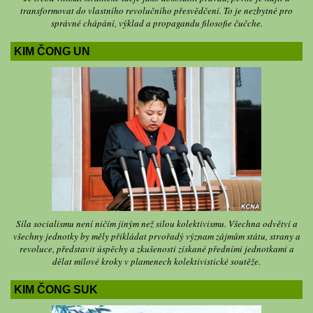
transformovat do vlastního revolučního přesvědčení. To je nezbytné pro
správné chápání, výklad a propagandu filosofie čučche.
KIM ČONG UN
Síla socialismu není ničím jiným než silou kolektivismu. Všechna odvětví a
všechny jednotky by měly přikládat prvořadý význam zájmům státu, strany a
revoluce, představit úspěchy a zkušenosti získané předními jednotkami a
dělat mílové kroky v plamenech kolektivistické soutěže.
KIM ČONG SUK