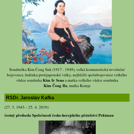
Soudružka Kim Čong Suk (1917 - 1949), velká komunistická revoluční
bojovnice, hrdinka protijaponské války, nejbližší spolubojovnice velkého
Kim Ir Sena
vůdce soudruha
a matka velkého vůdce soudruha
Kim Čong Ila
, matka Koreje
RSDr. Jaroslav Kafka
(27. 3. 1943 – 25. 4. 2019)
čestný předseda Společnosti česko-korejského přátelství Pektusan