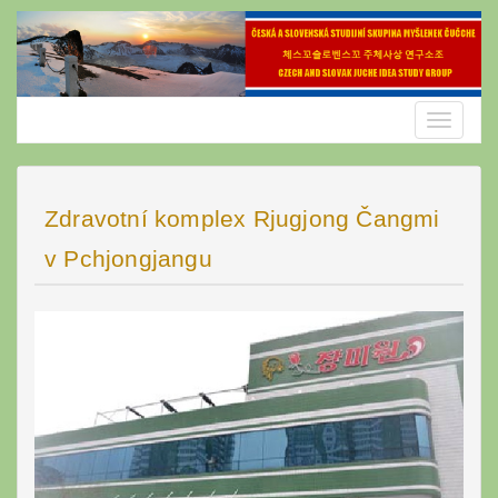
Skip
to
content
Toggle
navigatio
Zdravotní komplex Rjugjong Čangmi
v Pchjongjangu