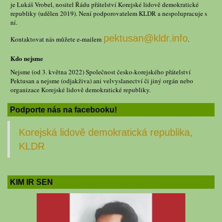
je Lukáš Vrobel, nositel Řádu přátelství Korejské lidově demokratické
republiky (udělen 2019). Není podporovatelem KLDR a nespolupracuje s
ní.
pektusan@kldr.info
Kontaktovat nás můžete e-mailem
.
Kdo nejsme
Nejsme (od 3. května 2022) Společnost česko-korejského přátelství
Pektusan a nejsme (odjakživa) ani velvyslanectví či jiný orgán nebo
organizace Korejské lidově demokratické republiky.
Podporte nás na facebooku!
Korejská lidově demokratická republika,
KLDR
KIM IR SEN