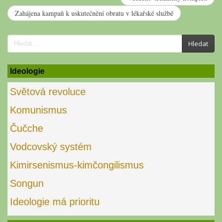
Zahájena kampaň k uskutečnění obratu v lékařské službě
Search
Hledat
for:
Ideologie
Světová revoluce
Komunismus
Čučche
Vodcovský systém
Kimirsenismus-kimčongilismus
Songun
Ideologie má prioritu