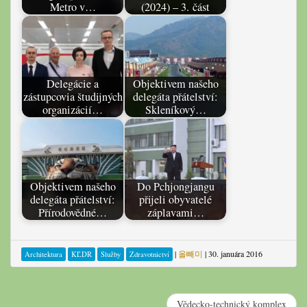
Metro v…
(2024) – 3. část
Delegácie a
Objektivem našeho
zástupcovia študijných
delegáta přátelství:
organizácií…
Skleníkový…
Objektivem našeho
Do Pchjongjangu
delegáta přátelství:
přijeli obyvatelé
Přírodovědné…
záplavami…
|
올빼미
|
30. januára 2016
Architektura
KĽDR
Služby
Zdravotnictví
Vědecko-technický komplex