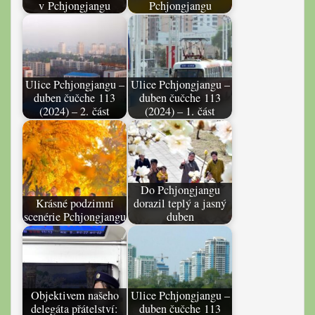
v Pchjongjangu
Pchjongjangu
Ulice Pchjongjangu –
Ulice Pchjongjangu –
duben čučche 113
duben čučche 113
(2024) – 2. část
(2024) – 1. část
Do Pchjongjangu
Krásné podzimní
dorazil teplý a jasný
scenérie Pchjongjangu
duben
Objektivem našeho
Ulice Pchjongjangu –
delegáta přátelství:
duben čučche 113