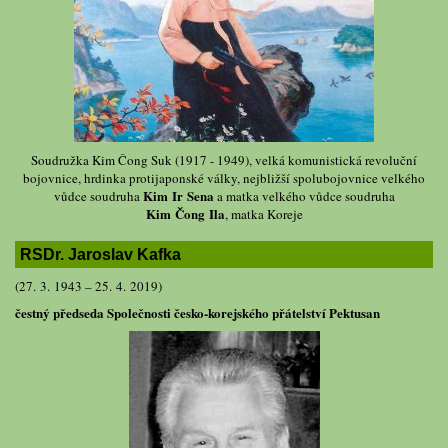
Soudružka Kim Čong Suk (1917 - 1949), velká komunistická revoluční
bojovnice, hrdinka protijaponské války, nejbližší spolubojovnice velkého
Kim Ir Sena
vůdce soudruha
a matka velkého vůdce soudruha
Kim Čong Ila
, matka Koreje
RSDr. Jaroslav Kafka
(27. 3. 1943 – 25. 4. 2019)
čestný předseda Společnosti česko-korejského přátelství Pektusan