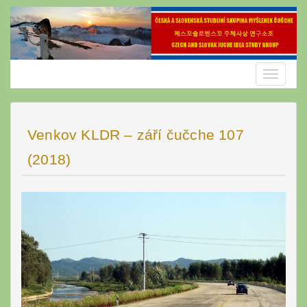
Skip
to
content
Toggle
navigatio
Venkov KLDR – září čučche 107
(2018)