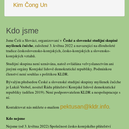
Kim Čong Un
Kdo jsme
České a slovenské studijní skupině
Jsme Češi a Slováci, organizovaní v
myšlenek čučche
, založené 3. května 2022 a navazující na dlouholeté
tradice československo-korejských, česko-korejských a slovensko-
korejských vztahů.
Studijní skupina není uznávána, natož ovládána velvyslanectvím ani
jinými orgány Korejské lidově demokratické republiky. Podmínkou
členství není souhlas s politikou KLDR.
Bývalým předsedou České a slovenské studijní skupiny myšlenek čučche
je Lukáš Vrobel, nositel Řádu přátelství Korejské lidově demokratické
republiky (udělen 2019). Není podporovatelem KLDR a nespolupracuje s
ní.
pektusan@kldr.info
Kontaktovat nás můžete e-mailem
.
Kdo nejsme
Nejsme (od 3. května 2022) Společnost česko-korejského přátelství