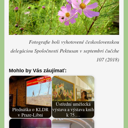
Fotografie boli vyhotovené československou
delegáciou Spoločnosti Pektusan v septembri čučche
107 (2018)
Mohlo by Vás záujímať:
Ústřední umělecká
Přednáška o KLDR
výstava a výstava knih
v Praze-Libni
k 75.…