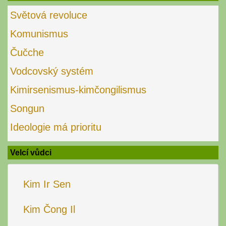
Světová revoluce
Komunismus
Čučche
Vodcovský systém
Kimirsenismus-kimčongilismus
Songun
Ideologie má prioritu
Velcí vůdci
Kim Ir Sen
Kim Čong Il