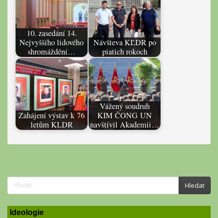
10. zasedání 14.
Nejvyššího lidového
Návšteva KĽDR po
shromáždění…
piatich rokoch
Vážený soudruh
Zahájení výstav k 76
KIM ČONG UN
letům KLDR
navštívil Akademii…
Search
Hledat
for:
Ideologie