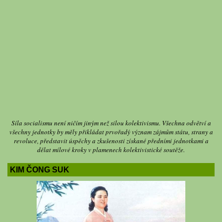
Síla socialismu není ničím jiným než silou kolektivismu. Všechna odvětví a
všechny jednotky by měly přikládat prvořadý význam zájmům státu, strany a
revoluce, představit úspěchy a zkušenosti získané předními jednotkami a
dělat mílové kroky v plamenech kolektivistické soutěže.
KIM ČONG SUK