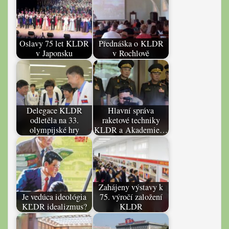
Oslavy 75 let KLDR
Přednáška o KLDR
v Japonsku
v Rochlově
Delegace KLDR
Hlavní správa
odletěla na 33.
raketové techniky
olympijské hry
KLDR a Akademie…
Zahájeny výstavy k
Je vedúca ideológia
75. výročí založení
KĽDR idealizmus?
KLDR