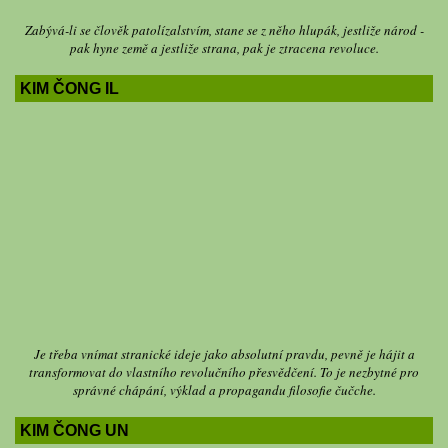
Zabývá-li se člověk patolízalstvím, stane se z něho hlupák, jestliže národ -
pak hyne země a jestliže strana, pak je ztracena revoluce.
KIM ČONG IL
Je třeba vnímat stranické ideje jako absolutní pravdu, pevně je hájit a
transformovat do vlastního revolučního přesvědčení. To je nezbytné pro
správné chápání, výklad a propagandu filosofie čučche.
KIM ČONG UN