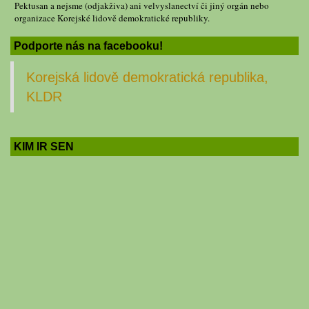
Pektusan a nejsme (odjakživa) ani velvyslanectví či jiný orgán nebo
organizace Korejské lidově demokratické republiky.
Podporte nás na facebooku!
Korejská lidově demokratická republika,
KLDR
KIM IR SEN