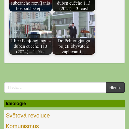
súbežného rozvíjania
duben čučche 113
hospodárskej…
(2024) – 3. část
Ulice Pchjongjangu –
Do Pchjongjangu
duben čučche 113
přijeli obyvatelé
(2024) – 1. část
záplavami…
Search
Hledat
for:
Ideologie
Světová revoluce
Komunismus