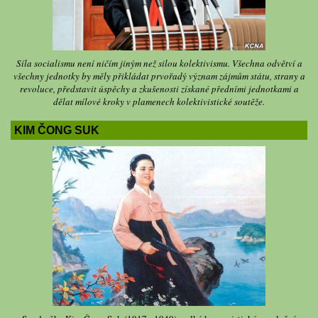
Síla socialismu není ničím jiným než silou kolektivismu. Všechna odvětví a
všechny jednotky by měly přikládat prvořadý význam zájmům státu, strany a
revoluce, představit úspěchy a zkušenosti získané předními jednotkami a
dělat mílové kroky v plamenech kolektivistické soutěže.
KIM ČONG SUK