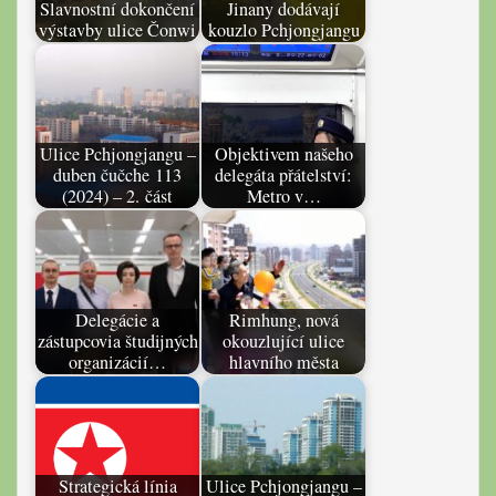
Slavnostní dokončení
Jinany dodávají
výstavby ulice Čonwi
kouzlo Pchjongjangu
Ulice Pchjongjangu –
Objektivem našeho
duben čučche 113
delegáta přátelství:
(2024) – 2. část
Metro v…
Delegácie a
Rimhung, nová
zástupcovia študijných
okouzlující ulice
organizácií…
hlavního města
Strategická línia
Ulice Pchjongjangu –