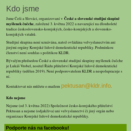
Kdo jsme
České a slovenské studijní skupině
Jsme Češi a Slováci, organizovaní v
myšlenek čučche
, založené 3. května 2022 a navazující na dlouholeté
tradice československo-korejských, česko-korejských a slovensko-
korejských vztahů.
Studijní skupina není uznávána, natož ovládána velvyslanectvím ani
jinými orgány Korejské lidově demokratické republiky. Podmínkou
členství není souhlas s politikou KLDR.
Bývalým předsedou České a slovenské studijní skupiny myšlenek čučche
je Lukáš Vrobel, nositel Řádu přátelství Korejské lidově demokratické
republiky (udělen 2019). Není podporovatelem KLDR a nespolupracuje s
ní.
pektusan@kldr.info
Kontaktovat nás můžete e-mailem
.
Kdo nejsme
Nejsme (od 3. května 2022) Společnost česko-korejského přátelství
Pektusan a nejsme (odjakživa) ani velvyslanectví či jiný orgán nebo
organizace Korejské lidově demokratické republiky.
Podporte nás na facebooku!