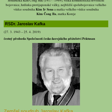
Soudružka Kim Čong Suk (1917 - 1949), velká komunistická revoluční
bojovnice, hrdinka protijaponské války, nejbližší spolubojovnice velkého
Kim Ir Sena
vůdce soudruha
a matka velkého vůdce soudruha
Kim Čong Ila
, matka Koreje
RSDr. Jaroslav Kafka
(27. 3. 1943 – 25. 4. 2019)
čestný předseda Společnosti česko-korejského přátelství Pektusan
Zemřel soudruh Jaroslav Kafka