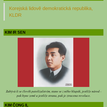
Korejská lidově demokratická republika,
KLDR
KIM IR SEN
Zabývá-li se člověk patolízalstvím, stane se z něho hlupák, jestliže národ -
pak hyne země a jestliže strana, pak je ztracena revoluce.
KIM ČONG IL