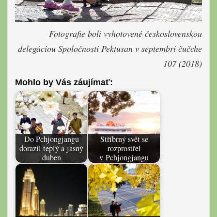
Fotografie boli vyhotovené československou
delegáciou Spoločnosti Pektusan v septembri čučche
107 (2018)
Mohlo by Vás záujímať:
Do Pchjongjangu
Stříbrný svět se
dorazil teplý a jasný
rozprostřel
duben
v Pchjongjangu