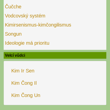
Čučche
Vodcovský systém
Kimirsenismus-kimčongilismus
Songun
Ideologie má prioritu
Velcí vůdci
Kim Ir Sen
Kim Čong Il
Kim Čong Un