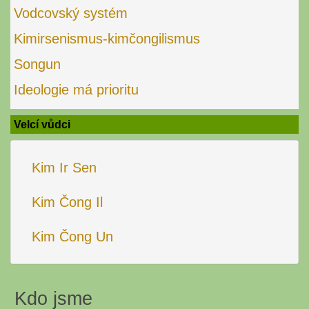
Vodcovský systém
Kimirsenismus-kimčongilismus
Songun
Ideologie má prioritu
Velcí vůdci
Kim Ir Sen
Kim Čong Il
Kim Čong Un
Kdo jsme