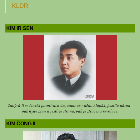
KLDR
KIM IR SEN
Zabývá-li se člověk patolízalstvím, stane se z něho hlupák, jestliže národ -
pak hyne země a jestliže strana, pak je ztracena revoluce.
KIM ČONG IL