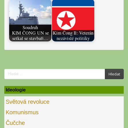
Soudruh
KIM ČONG UN se
Kim Čong Il: Veterán
setkal se stavbaři…
nezávislé politiky
Search
Hledat
for:
Ideologie
Světová revoluce
Komunismus
Čučche