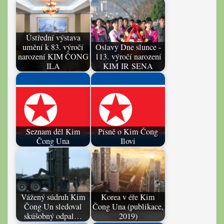
Ústřední výstava
umění k 83. výročí
Oslavy Dne slunce -
narození KIM ČONG
113. výročí narození
ILA
KIM IR SENA
Seznam děl Kim
Písně o Kim Čong
Čong Una
Ilovi
Vážený súdruh Kim
Korea v éře Kim
Čong Un sledoval
Čong Una (publikace,
skúšobný odpal…
2019)