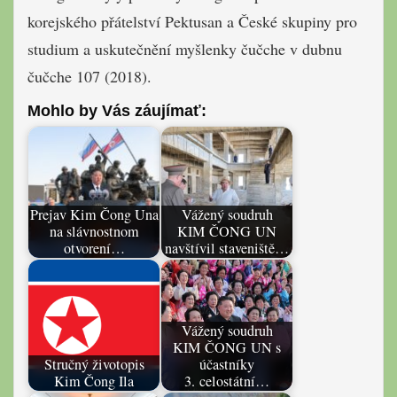
korejského přátelství Pektusan a České skupiny pro
studium a uskutečnění myšlenky čučche v dubnu
čučche 107 (2018).
Mohlo by Vás záujímať:
Prejav Kim Čong Una
Vážený soudruh
na slávnostnom
KIM ČONG UN
otvorení…
navštívil staveniště…
Vážený soudruh
KIM ČONG UN s
Stručný životopis
účastníky
Kim Čong Ila
3. celostátní…