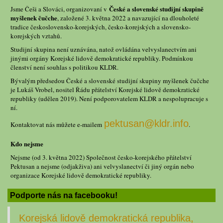
České a slovenské studijní skupině
Jsme Češi a Slováci, organizovaní v
myšlenek čučche
, založené 3. května 2022 a navazující na dlouholeté
tradice československo-korejských, česko-korejských a slovensko-
korejských vztahů.
Studijní skupina není uznávána, natož ovládána velvyslanectvím ani
jinými orgány Korejské lidově demokratické republiky. Podmínkou
členství není souhlas s politikou KLDR.
Bývalým předsedou České a slovenské studijní skupiny myšlenek čučche
je Lukáš Vrobel, nositel Řádu přátelství Korejské lidově demokratické
republiky (udělen 2019). Není podporovatelem KLDR a nespolupracuje s
ní.
pektusan@kldr.info
Kontaktovat nás můžete e-mailem
.
Kdo nejsme
Nejsme (od 3. května 2022) Společnost česko-korejského přátelství
Pektusan a nejsme (odjakživa) ani velvyslanectví či jiný orgán nebo
organizace Korejské lidově demokratické republiky.
Podporte nás na facebooku!
Korejská lidově demokratická republika,