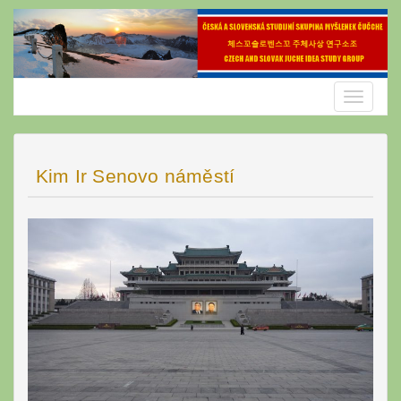
Skip
to
content
Toggle
navigatio
Kim Ir Senovo náměstí