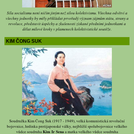
Síla socialismu není ničím jiným než silou kolektivismu. Všechna odvětví a
všechny jednotky by měly přikládat prvořadý význam zájmům státu, strany a
revoluce, představit úspěchy a zkušenosti získané předními jednotkami a
dělat mílové kroky v plamenech kolektivistické soutěže.
KIM ČONG SUK
Soudružka Kim Čong Suk (1917 - 1949), velká komunistická revoluční
bojovnice, hrdinka protijaponské války, nejbližší spolubojovnice velkého
Kim Ir Sena
vůdce soudruha
a matka velkého vůdce soudruha