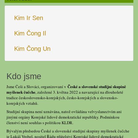
Kim Ir Sen
Kim Čong Il
Kim Čong Un
Kdo jsme
České a slovenské studijní skupině
Jsme Češi a Slováci, organizovaní v
myšlenek čučche
, založené 3. května 2022 a navazující na dlouholeté
tradice československo-korejských, česko-korejských a slovensko-
korejských vztahů.
Studijní skupina není uznávána, natož ovládána velvyslanectvím ani
jinými orgány Korejské lidově demokratické republiky. Podmínkou
členství není souhlas s politikou KLDR.
Bývalým předsedou České a slovenské studijní skupiny myšlenek čučche
je Lukáš Vrobel, nositel Řádu přátelství Korejské lidově demokratické