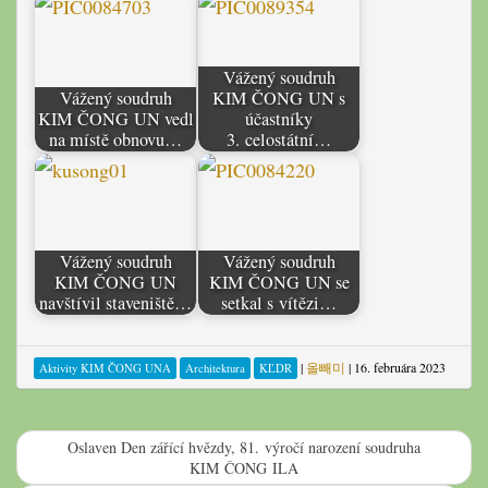
Vážený soudruh
Vážený soudruh
KIM ČONG UN s
KIM ČONG UN vedl
účastníky
na místě obnovu…
3. celostátní…
Vážený soudruh
Vážený soudruh
KIM ČONG UN
KIM ČONG UN se
navštívil staveniště…
setkal s vítězi…
|
올빼미
|
16. februára 2023
Aktivity KIM ČONG UNA
Architektura
KĽDR
Oslaven Den zářící hvězdy, 81. výročí narození soudruha
KIM ČONG ILA