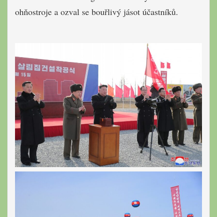
ohňostroje a ozval se bouřlivý jásot účastníků.