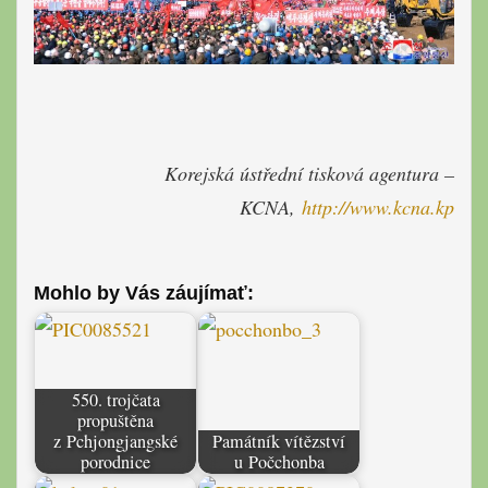
Korejská ústřední tisková agentur
a –
KCNA,
http://www.kcna.kp
Mohlo by Vás záujímať:
550. trojčata
propuštěna
z Pchjongjangské
Památník vítězství
porodnice
u Počchonba