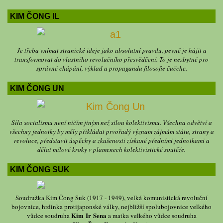
KIM ČONG IL
Je třeba vnímat stranické ideje jako absolutní pravdu, pevně je hájit a
transformovat do vlastního revolučního přesvědčení. To je nezbytné pro
správné chápání, výklad a propagandu filosofie čučche.
KIM ČONG UN
Síla socialismu není ničím jiným než silou kolektivismu. Všechna odvětví a
všechny jednotky by měly přikládat prvořadý význam zájmům státu, strany a
revoluce, představit úspěchy a zkušenosti získané předními jednotkami a
dělat mílové kroky v plamenech kolektivistické soutěže.
KIM ČONG SUK
Soudružka Kim Čong Suk (1917 - 1949), velká komunistická revoluční
bojovnice, hrdinka protijaponské války, nejbližší spolubojovnice velkého
Kim Ir Sena
vůdce soudruha
a matka velkého vůdce soudruha