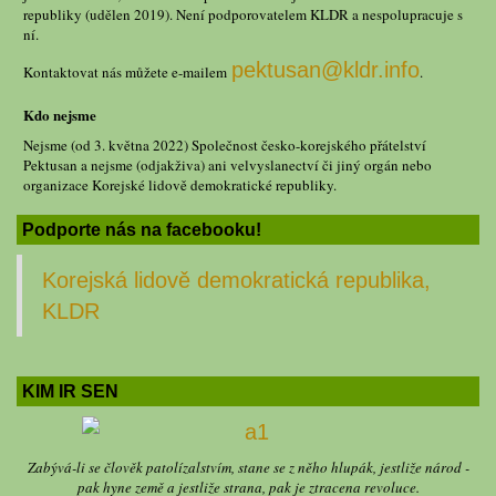
republiky (udělen 2019). Není podporovatelem KLDR a nespolupracuje s
ní.
pektusan@kldr.info
Kontaktovat nás můžete e-mailem
.
Kdo nejsme
Nejsme (od 3. května 2022) Společnost česko-korejského přátelství
Pektusan a nejsme (odjakživa) ani velvyslanectví či jiný orgán nebo
organizace Korejské lidově demokratické republiky.
Podporte nás na facebooku!
Korejská lidově demokratická republika,
KLDR
KIM IR SEN
Zabývá-li se člověk patolízalstvím, stane se z něho hlupák, jestliže národ -
pak hyne země a jestliže strana, pak je ztracena revoluce.