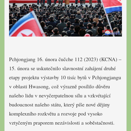
Pchjongjang 16. února čučche 112 (2023) (KCNA) –
15. února se uskutečnilo slavnostní zahájení druhé
etapy projektu výstavby 10 tisíc bytů v Pchjongjangu
v oblasti Hwasong, což výrazně posílilo důvěru
našeho lidu v nevyčerpatelnou sílu a vzkvétající
budoucnost našeho státu, který píše nové dějiny
komplexního rozkvětu a rozvoje pod vysoko
vztyčeným praporem nezávislosti a soběstačnosti.