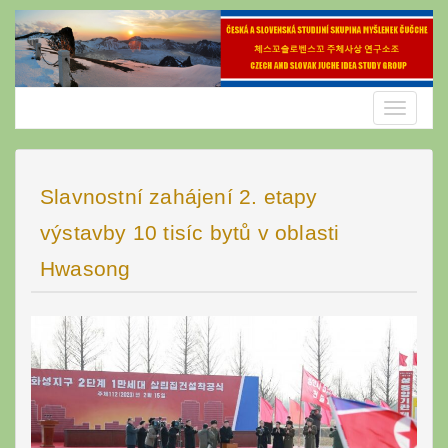
Skip
to
content
Toggle
navigatio
Slavnostní zahájení 2. etapy
výstavby 10 tisíc bytů v oblasti
Hwasong