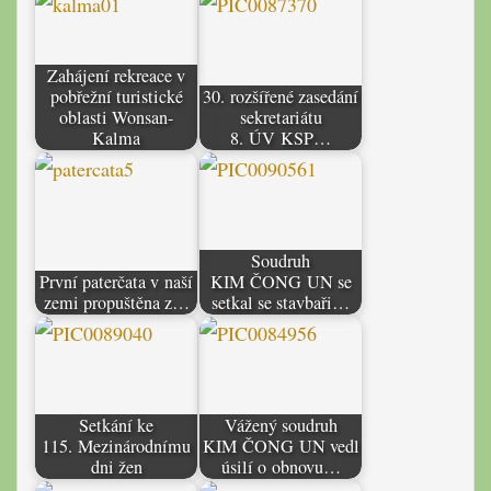
Zahájení rekreace v
pobřežní turistické
30. rozšířené zasedání
oblasti Wonsan-
sekretariátu
Kalma
8. ÚV KSP…
Soudruh
První paterčata v naší
KIM ČONG UN se
zemi propuštěna z…
setkal se stavbaři…
Setkání ke
Vážený soudruh
115. Mezinárodnímu
KIM ČONG UN vedl
dni žen
úsilí o obnovu…