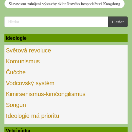
Slavnostní zahájení výstavby skleníkového hospodářství Kangdong
Search
Hledat
for:
Ideologie
Světová revoluce
Komunismus
Čučche
Vodcovský systém
Kimirsenismus-kimčongilismus
Songun
Ideologie má prioritu
Velcí vůdci