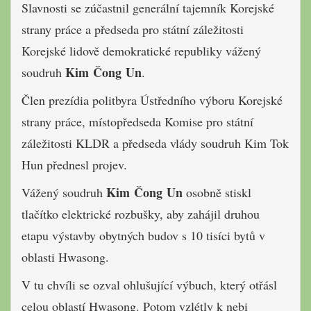
Slavnosti se zúčastnil generální tajemník Korejské
strany práce a předseda pro státní záležitosti
Korejské lidově demokratické republiky vážený
Kim Čong Un
soudruh
.
Člen prezídia politbyra Ústředního výboru Korejské
strany práce, místopředseda Komise pro státní
záležitosti KLDR a předseda vlády soudruh Kim Tok
Hun přednesl projev.
Kim Čong Un
Vážený soudruh
osobně stiskl
tlačítko elektrické rozbušky, aby zahájil druhou
etapu výstavby obytných budov s 10 tisíci bytů v
oblasti Hwasong.
V tu chvíli se ozval ohlušující výbuch, který otřásl
celou oblastí Hwasong. Potom vzlétly k nebi