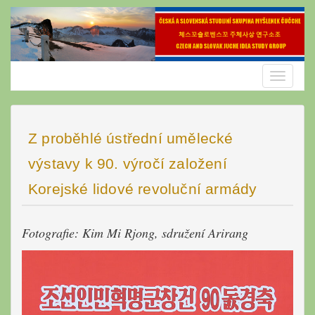
Skip
to
content
Toggle
navigatio
Z proběhlé ústřední umělecké
výstavy k 90. výročí založení
Korejské lidové revoluční armády
Fotografie: Kim Mi Rjong, sdružení Arirang