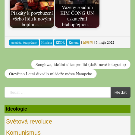
Vážený soudruh
Plakáty k povzbuzení
KIM ČONG UN
všeho lidu k novým
uskutečnil
bojům a…
blahopřejnou…
|
올빼미
|
5. mája 2022
Armáda, bezpečnost
História
KĽDR
Kultura
Songhwa, ideální ulice pro lid (další nové fotografie)
Otevřeno Letní divadlo mládeže města Nampcho
Search
Hledat
for:
Ideologie
Světová revoluce
Komunismus