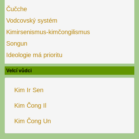
Čučche
Vodcovský systém
Kimirsenismus-kimčongilismus
Songun
Ideologie má prioritu
Velcí vůdci
Kim Ir Sen
Kim Čong Il
Kim Čong Un