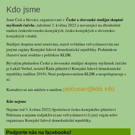
Kdo jsme
České a slovenské studijní skupině
Jsme Češi a Slováci, organizovaní v
myšlenek čučche
, založené 3. května 2022 a navazující na dlouholeté
tradice československo-korejských, česko-korejských a slovensko-
korejských vztahů.
Studijní skupina není uznávána, natož ovládána velvyslanectvím ani
jinými orgány Korejské lidově demokratické republiky. Podmínkou
členství není souhlas s politikou KLDR.
Bývalým předsedou České a slovenské studijní skupiny myšlenek čučche
je Lukáš Vrobel, nositel Řádu přátelství Korejské lidově demokratické
republiky (udělen 2019). Není podporovatelem KLDR a nespolupracuje s
ní.
pektusan@kldr.info
Kontaktovat nás můžete e-mailem
.
Kdo nejsme
Nejsme (od 3. května 2022) Společnost česko-korejského přátelství
Pektusan a nejsme (odjakživa) ani velvyslanectví či jiný orgán nebo
organizace Korejské lidově demokratické republiky.
Podporte nás na facebooku!