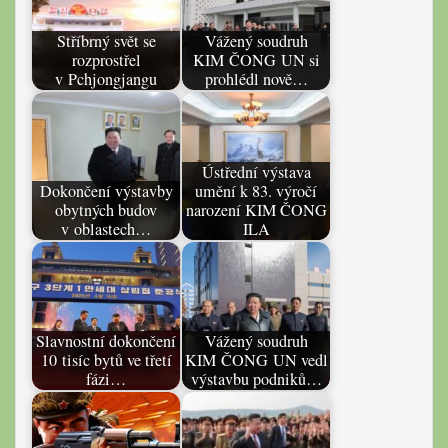
Stříbrný svět se
Vážený soudruh
rozprostřel
KIM ČONG UN si
v Pchjongjangu
prohlédl nově…
Ústřední výstava
Dokončení výstavby
umění k 83. výročí
obytných budov
narození KIM ČONG
v oblastech…
ILA
Slavnostní dokončení
Vážený soudruh
10 tisíc bytů ve třetí
KIM ČONG UN vedl
fázi…
výstavbu podniků…