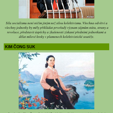
Síla socialismu není ničím jiným než silou kolektivismu. Všechna odvětví a
všechny jednotky by měly přikládat prvořadý význam zájmům státu, strany a
revoluce, představit úspěchy a zkušenosti získané předními jednotkami a
dělat mílové kroky v plamenech kolektivistické soutěže.
KIM ČONG SUK