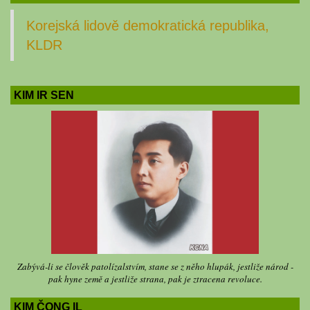
Korejská lidově demokratická republika,
KLDR
KIM IR SEN
Zabývá-li se člověk patolízalstvím, stane se z něho hlupák, jestliže národ -
pak hyne země a jestliže strana, pak je ztracena revoluce.
KIM ČONG IL