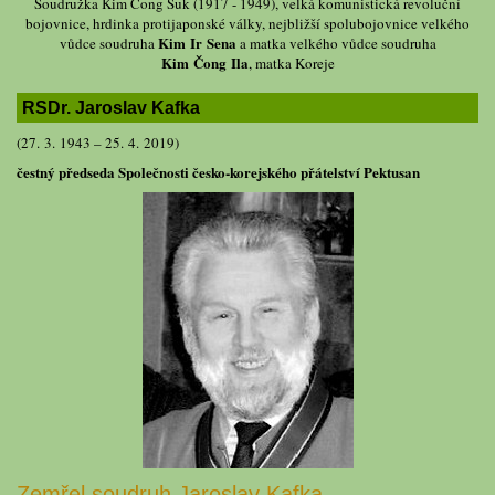
Soudružka Kim Čong Suk (1917 - 1949), velká komunistická revoluční
bojovnice, hrdinka protijaponské války, nejbližší spolubojovnice velkého
Kim Ir Sena
vůdce soudruha
a matka velkého vůdce soudruha
Kim Čong Ila
, matka Koreje
RSDr. Jaroslav Kafka
(27. 3. 1943 – 25. 4. 2019)
čestný předseda Společnosti česko-korejského přátelství Pektusan
Zemřel soudruh Jaroslav Kafka