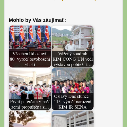
Mohlo by Vás záujímať:
Všechen lid oslavil
Vážený soudruh
80. výročí osvobození
KIM ČONG UN vedl
vlasti
výstavbu pobřežní…
Oslavy Dne slunce -
První paterčata v naší
113. výročí narození
zemi propuštěna z…
KIM IR SENA