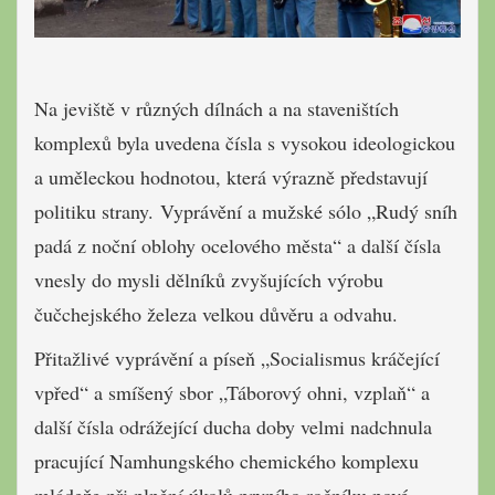
Na jeviště v různých dílnách a na staveništích
komplexů byla uvedena čísla s vysokou ideologickou
a uměleckou hodnotou, která výrazně představují
politiku strany. Vyprávění a mužské sólo „Rudý sníh
padá z noční oblohy ocelového města“ a další čísla
vnesly do mysli dělníků zvyšujících výrobu
čučchejského železa velkou důvěru a odvahu.
Přitažlivé vyprávění a píseň „Socialismus kráčející
vpřed“ a smíšený sbor „Táborový ohni, vzplaň“ a
další čísla odrážející ducha doby velmi nadchnula
pracující Namhungského chemického komplexu