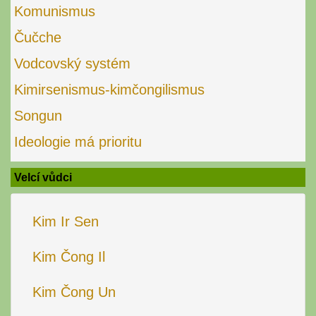
Komunismus
Čučche
Vodcovský systém
Kimirsenismus-kimčongilismus
Songun
Ideologie má prioritu
Velcí vůdci
Kim Ir Sen
Kim Čong Il
Kim Čong Un