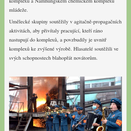
komplexu a Namhungském chemickém komplexu
mládeže.
Umělecké skupiny soutěžily v agitačně-propagačních
aktivitách, aby přivítaly pracující, kteří ráno
nastupují do komplexů, a povzbudily je uvnitř
komplexů ke zvýšené výrobě. Hlasatelé soutěžili ve
svých schopnostech blahopřát novátorům.