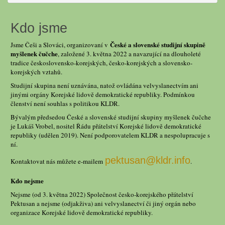
Kdo jsme
České a slovenské studijní skupině
Jsme Češi a Slováci, organizovaní v
myšlenek čučche
, založené 3. května 2022 a navazující na dlouholeté
tradice československo-korejských, česko-korejských a slovensko-
korejských vztahů.
Studijní skupina není uznávána, natož ovládána velvyslanectvím ani
jinými orgány Korejské lidově demokratické republiky. Podmínkou
členství není souhlas s politikou KLDR.
Bývalým předsedou České a slovenské studijní skupiny myšlenek čučche
je Lukáš Vrobel, nositel Řádu přátelství Korejské lidově demokratické
republiky (udělen 2019). Není podporovatelem KLDR a nespolupracuje s
ní.
pektusan@kldr.info
Kontaktovat nás můžete e-mailem
.
Kdo nejsme
Nejsme (od 3. května 2022) Společnost česko-korejského přátelství
Pektusan a nejsme (odjakživa) ani velvyslanectví či jiný orgán nebo
organizace Korejské lidově demokratické republiky.