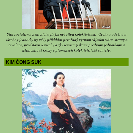
Síla socialismu není ničím jiným než silou kolektivismu. Všechna odvětví a
všechny jednotky by měly přikládat prvořadý význam zájmům státu, strany a
revoluce, představit úspěchy a zkušenosti získané předními jednotkami a
dělat mílové kroky v plamenech kolektivistické soutěže.
KIM ČONG SUK