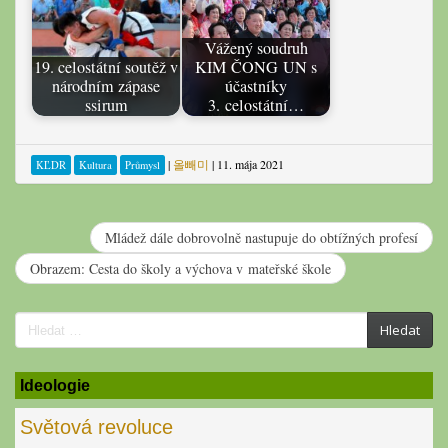
Vážený soudruh
19. celostátní soutěž v
KIM ČONG UN s
národním zápase
účastníky
ssirum
3. celostátní…
|
올빼미
|
11. mája 2021
KĽDR
Kultura
Průmysl
Mládež dále dobrovolně nastupuje do obtížných profesí
Obrazem: Cesta do školy a výchova v mateřské škole
Search
Hledat
for:
Ideologie
Světová revoluce