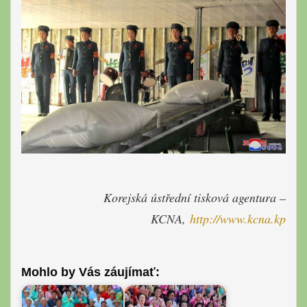
Korejská ústřední tisková agentura –
KCNA,
http://www.kcna.kp
Mohlo by Vás záujímať: