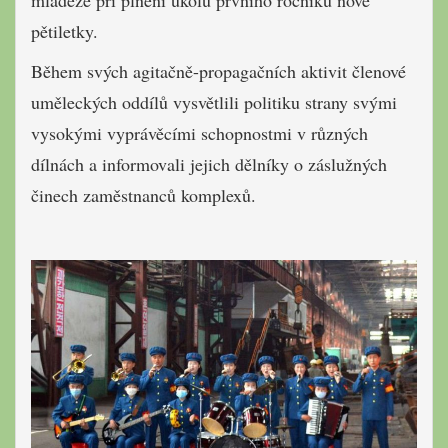
mládeže při plnění úkolů prvního ročníku nové
pětiletky.
Během svých agitačně-propagačních aktivit členové
uměleckých oddílů vysvětlili politiku strany svými
vysokými vyprávěcími schopnostmi v různých
dílnách a informovali jejich dělníky o záslužných
činech zaměstnanců komplexů.