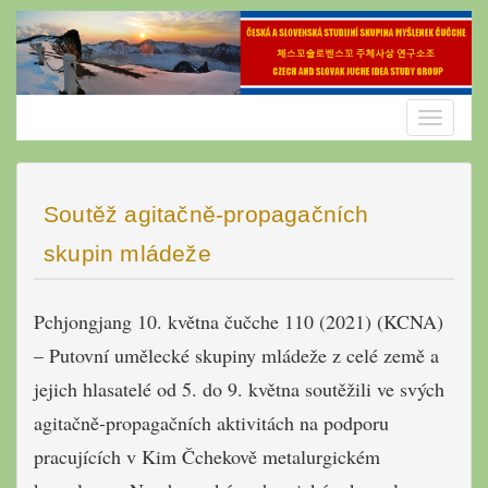
Skip
to
content
Toggle
navigatio
Soutěž agitačně-propagačních
skupin mládeže
Pchjongjang 10. května čučche 110 (2021) (KCNA)
– Putovní umělecké skupiny mládeže z celé země a
jejich hlasatelé od 5. do 9. května soutěžili ve svých
agitačně-propagačních aktivitách na podporu
pracujících v Kim Čchekově metalurgickém