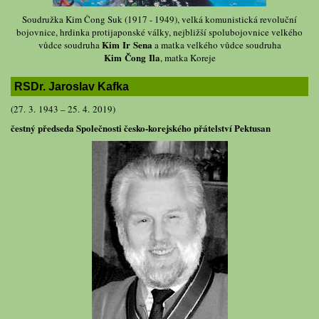
Soudružka Kim Čong Suk (1917 - 1949), velká komunistická revoluční
bojovnice, hrdinka protijaponské války, nejbližší spolubojovnice velkého
Kim Ir Sena
vůdce soudruha
a matka velkého vůdce soudruha
Kim Čong Ila
, matka Koreje
RSDr. Jaroslav Kafka
(27. 3. 1943 – 25. 4. 2019)
čestný předseda Společnosti česko-korejského přátelství Pektusan