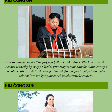
KIM ČONG UN
Síla socialismu není ničím jiným než silou kolektivismu. Všechna odvětví a
všechny jednotky by měly přikládat prvořadý význam zájmům státu, strany a
revoluce, představit úspěchy a zkušenosti získané předními jednotkami a
dělat mílové kroky v plamenech kolektivistické soutěže.
KIM ČONG SUK