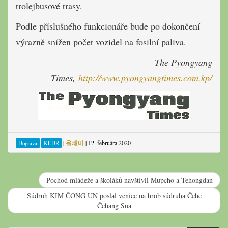
trolejbusové trasy.
Podle příslušného funkcionáře bude po dokončení
výrazně snížen počet vozidel na fosilní paliva.
The Pyongyang
Times,
http://www.pyongyangtimes.com.kp/
|
올빼미
|
12. februára 2020
Doprava
KĽDR
Pochod mládeže a školáků navštívil Mupcho a Tehongdan
Súdruh KIM ČONG UN poslal veniec na hrob súdruha Čche
Čchang Sua