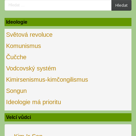
Search
Hledat
for:
Ideologie
Světová revoluce
Komunismus
Čučche
Vodcovský systém
Kimirsenismus-kimčongilismus
Songun
Ideologie má prioritu
Velcí vůdci