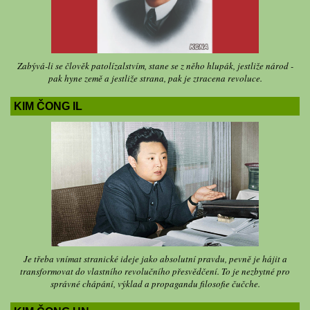
Zabývá-li se člověk patolízalstvím, stane se z něho hlupák, jestliže národ -
pak hyne země a jestliže strana, pak je ztracena revoluce.
KIM ČONG IL
Je třeba vnímat stranické ideje jako absolutní pravdu, pevně je hájit a
transformovat do vlastního revolučního přesvědčení. To je nezbytné pro
správné chápání, výklad a propagandu filosofie čučche.