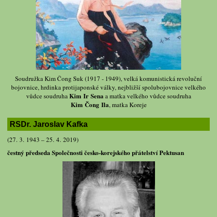
Soudružka Kim Čong Suk (1917 - 1949), velká komunistická revoluční
bojovnice, hrdinka protijaponské války, nejbližší spolubojovnice velkého
Kim Ir Sena
vůdce soudruha
a matka velkého vůdce soudruha
Kim Čong Ila
, matka Koreje
RSDr. Jaroslav Kafka
(27. 3. 1943 – 25. 4. 2019)
čestný předseda Společnosti česko-korejského přátelství Pektusan