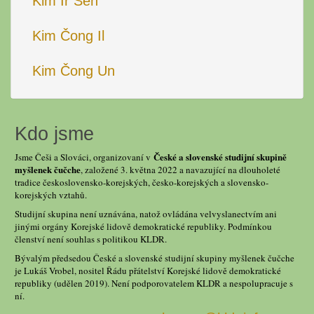
Kim Ir Sen
Kim Čong Il
Kim Čong Un
Kdo jsme
České a slovenské studijní skupině
Jsme Češi a Slováci, organizovaní v
myšlenek čučche
, založené 3. května 2022 a navazující na dlouholeté
tradice československo-korejských, česko-korejských a slovensko-
korejských vztahů.
Studijní skupina není uznávána, natož ovládána velvyslanectvím ani
jinými orgány Korejské lidově demokratické republiky. Podmínkou
členství není souhlas s politikou KLDR.
Bývalým předsedou České a slovenské studijní skupiny myšlenek čučche
je Lukáš Vrobel, nositel Řádu přátelství Korejské lidově demokratické
republiky (udělen 2019). Není podporovatelem KLDR a nespolupracuje s
ní.