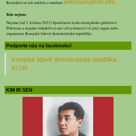
pektusan@kldr.info
Kontaktovat nás můžete e-mailem
.
Kdo nejsme
Nejsme (od 3. května 2022) Společnost česko-korejského přátelství
Pektusan a nejsme (odjakživa) ani velvyslanectví či jiný orgán nebo
organizace Korejské lidově demokratické republiky.
Podporte nás na facebooku!
Korejská lidově demokratická republika,
KLDR
KIM IR SEN