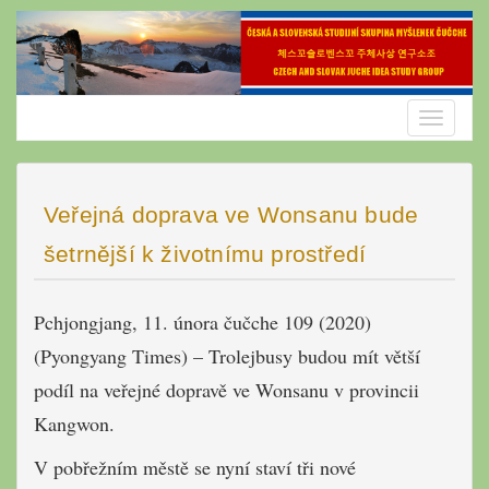
Skip
to
content
Toggle
navigatio
Veřejná doprava ve Wonsanu bude
šetrnější k životnímu prostředí
Pchjongjang, 11. února čučche 109 (2020)
(Pyongyang Times) – Trolejbusy budou mít větší
podíl na veřejné dopravě ve Wonsanu v provincii
Kangwon.
V pobřežním městě se nyní staví tři nové