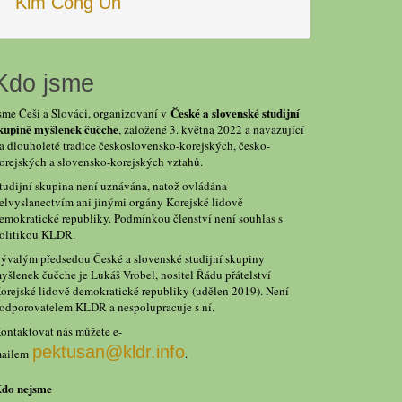
Kim Čong Un
Kdo jsme
České a slovenské studijní
sme Češi a Slováci, organizovaní v
kupině myšlenek čučche
, založené 3. května 2022 a navazující
a dlouholeté tradice československo-korejských, česko-
orejských a slovensko-korejských vztahů.
tudijní skupina není uznávána, natož ovládána
elvyslanectvím ani jinými orgány Korejské lidově
emokratické republiky. Podmínkou členství není souhlas s
olitikou KLDR.
ývalým předsedou České a slovenské studijní skupiny
yšlenek čučche je Lukáš Vrobel, nositel Řádu přátelství
orejské lidově demokratické republiky (udělen 2019). Není
odporovatelem KLDR a nespolupracuje s ní.
ontaktovat nás můžete e-
pektusan@kldr.info
ailem
.
do nejsme