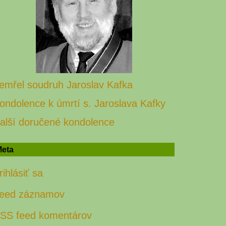
emřel soudruh Jaroslav Kafka
ondolence k úmrtí s. Jaroslava Kafky
alší doručené kondolence
eta
rihlásiť sa
eed záznamov
SS feed komentárov