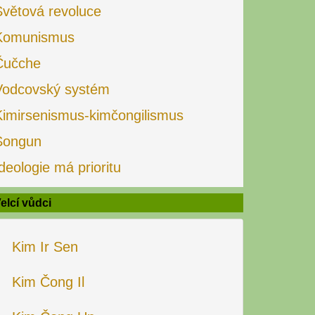
Světová revoluce
Komunismus
Čučche
Vodcovský systém
Kimirsenismus-kimčongilismus
Songun
deologie má prioritu
elcí vůdci
Kim Ir Sen
Kim Čong Il