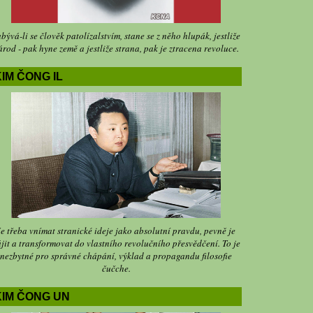
bývá-li se člověk patolízalstvím, stane se z něho hlupák, jestliže
árod - pak hyne země a jestliže strana, pak je ztracena revoluce.
IM ČONG IL
Je třeba vnímat stranické ideje jako absolutní pravdu, pevně je
jit a transformovat do vlastního revolučního přesvědčení. To je
nezbytné pro správné chápání, výklad a propagandu filosofie
čučche.
KIM ČONG UN