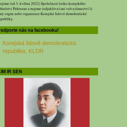
ejsme (od 3. května 2022) Společnost česko-korejského
řátelství Pektusan a nejsme (odjakživa) ani velvyslanectví či
iný orgán nebo organizace Korejské lidově demokratické
epubliky.
odporte nás na facebooku!
Korejská lidově demokratická
republika, KLDR
IM IR SEN