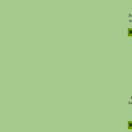
Za
n
K
há