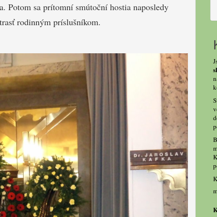
a. Potom sa prítomní smútoční hostia naposledy
strasť rodinným príslušníkom.
J
s
n
k
S
v
d
p
B
m
K
p
K
m
K