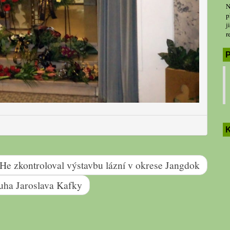
N
p
j
r
P
K
e zkontroloval výstavbu lázní v okrese Jangdok
uha Jaroslava Kafky