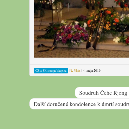
|
알렉스
|
4. mája 2019
CZ a SK studijní skupina
Soudruh Čche Rjong H
Další doručené kondolence k úmrtí soudr