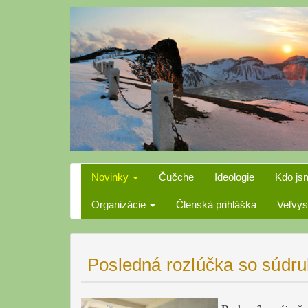
Skip
to
content
Novinky
Čučche
Ideologie
Kdo js
Organizácie
Členská prihláška
Veľvys
Posledná rozlúčka so súd