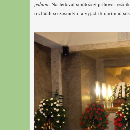
jednou
. Nasledoval smútočný príhovor rečník
rozlúčili so zosnulým a vyjadrili úprimnú sú