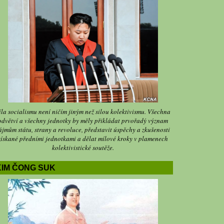
íla socialismu není ničím jiným než silou kolektivismu. Všechna
odvětví a všechny jednotky by měly přikládat prvořadý význam
ájmům státu, strany a revoluce, představit úspěchy a zkušenosti
získané předními jednotkami a dělat mílové kroky v plamenech
kolektivistické soutěže.
KIM ČONG SUK