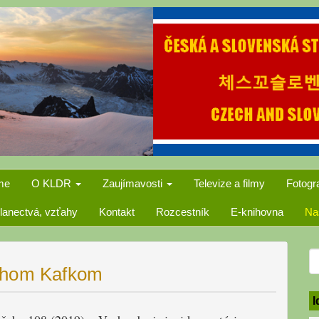
me
O KLDR
Zaujímavosti
Televize a filmy
Fotogr
lanectvá, vzťahy
Kontakt
Rozcestník
E-knihovna
Na
S
ruhom Kafkom
f
I