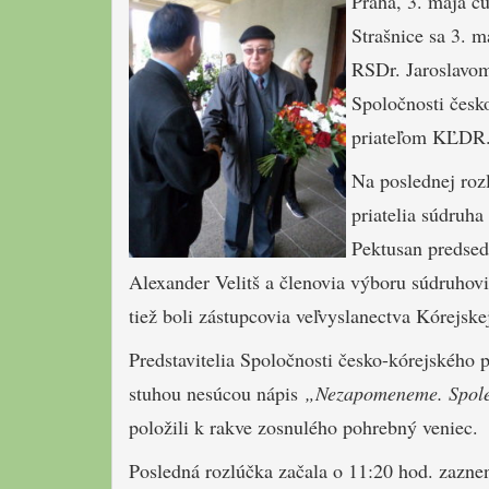
Praha, 3. mája č
Strašnice sa 3. 
RSDr. Jaroslavo
Spoločnosti česk
priateľom KĽDR
Na poslednej rozl
priatelia súdruha
Pektusan predsed
Alexander Velitš a členovia výboru súdruhov
tiež boli zástupcovia veľvyslanectva Kórejsk
Predstavitelia Spoločnosti česko-kórejského pr
stuhou nesúcou nápis
„Nezapomeneme. Spole
položili k rakve zosnulého pohrebný veniec.
Posledná rozlúčka začala o 11:20 hod. zazne