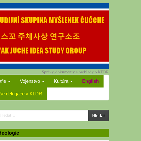
Správy, dokumenty a preklady o KĽDR
afie
Vojenstvo
Kultúra
English
še delegace v KLDR
earch
Hledat
or:
deologie