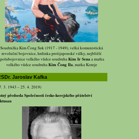
Soudružka Kim Čong Suk (1917 - 1949), velká komunistická
revoluční bojovnice, hrdinka protijaponské války, nejbližší
Kim Ir Sena
spolubojovnice velkého vůdce soudruha
a matka
Kim Čong Ila
velkého vůdce soudruha
, matka Koreje
SDr. Jaroslav Kafka
7. 3. 1943 – 25. 4. 2019)
stný předseda Společnosti česko-korejského přátelství
ktusan