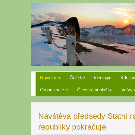
Skip
to
content
Novinky
Čučche
Ideologie
Kdo js
Organizácie
Členská prihláška
Veľvys
Návštěva předsedy Státní r
republiky pokračuje