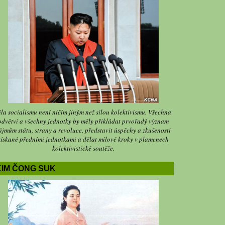
íla socialismu není ničím jiným než silou kolektivismu. Všechna
odvětví a všechny jednotky by měly přikládat prvořadý význam
ájmům státu, strany a revoluce, představit úspěchy a zkušenosti
získané předními jednotkami a dělat mílové kroky v plamenech
kolektivistické soutěže.
KIM ČONG SUK