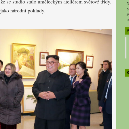
 že se studio stalo uměleckým ateliérem světové třídy.
N
p
 jako národní poklady.
j
r
P
K