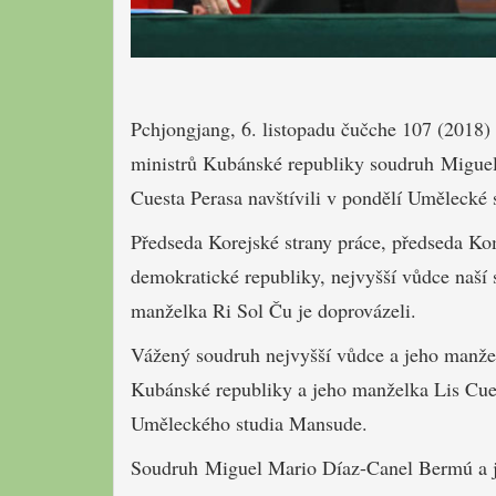
Pchjongjang, 6. listopadu čučche 107 (2018
ministrů Kubánské republiky soudruh Migue
Cuesta Perasa navštívili v pondělí Umělecké
Předseda Korejské strany práce, předseda Komi
demokratické republiky, nejvyšší vůdce naší 
manželka Ri Sol Ču je doprovázeli.
Vážený soudruh nejvyšší vůdce a jeho manžel
Kubánské republiky a jeho manželka Lis Cues
Uměleckého studia Mansude.
Soudruh Miguel Mario Díaz-Canel Bermú a je