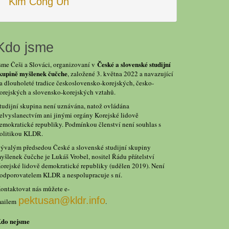
Kim Čong Un
Kdo jsme
České a slovenské studijní
sme Češi a Slováci, organizovaní v
kupině myšlenek čučche
, založené 3. května 2022 a navazující
a dlouholeté tradice československo-korejských, česko-
orejských a slovensko-korejských vztahů.
tudijní skupina není uznávána, natož ovládána
elvyslanectvím ani jinými orgány Korejské lidově
emokratické republiky. Podmínkou členství není souhlas s
olitikou KLDR.
ývalým předsedou České a slovenské studijní skupiny
yšlenek čučche je Lukáš Vrobel, nositel Řádu přátelství
orejské lidově demokratické republiky (udělen 2019). Není
odporovatelem KLDR a nespolupracuje s ní.
ontaktovat nás můžete e-
pektusan@kldr.info
ailem
.
do nejsme