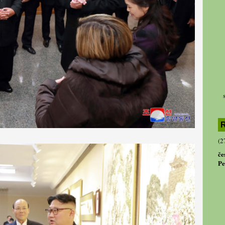
R
(2
če
Pe