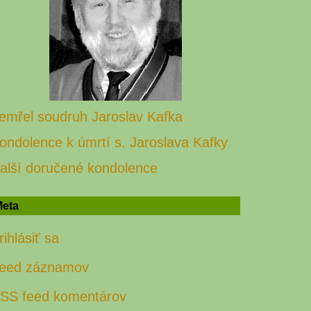
emřel soudruh Jaroslav Kafka
ondolence k úmrtí s. Jaroslava Kafky
alší doručené kondolence
eta
rihlásiť sa
eed záznamov
SS feed komentárov