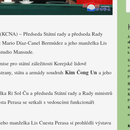
) (KCNA) – Předseda Státní rady a předseda Rady
J
s
l Mario Díaz-Canel Bermúdez a jeho manželka Lis
n
 studio Mansude.
k
S
se pro státní záležitosti Korejské lidově
v
d
Kim Čong Un
strany, státu a armády soudruh
a jeho
p
B
m
ka Ri Sol Ču a předseda Státní rady a Rady ministrů
K
p
ta Perasa se setkali s vedoucími funkcionáři
K
m
ho manželka Lis Cuesta Perasa si prohlédli výstavu
K