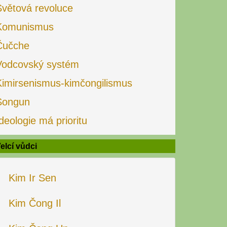
Světová revoluce
Komunismus
Čučche
Vodcovský systém
Kimirsenismus-kimčongilismus
Songun
deologie má prioritu
elcí vůdci
Kim Ir Sen
Kim Čong Il