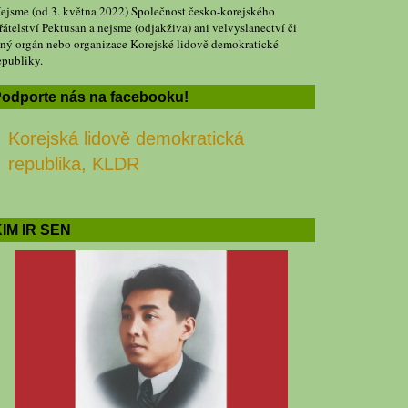
ejsme (od 3. května 2022) Společnost česko-korejského
řátelství Pektusan a nejsme (odjakživa) ani velvyslanectví či
iný orgán nebo organizace Korejské lidově demokratické
epubliky.
odporte nás na facebooku!
Korejská lidově demokratická
republika, KLDR
IM IR SEN