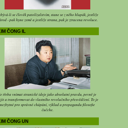
bývá-li se člověk patolízalstvím, stane se z něho hlupák, jestliže
árod - pak hyne země a jestliže strana, pak je ztracena revoluce.
IM ČONG IL
Je třeba vnímat stranické ideje jako absolutní pravdu, pevně je
jit a transformovat do vlastního revolučního přesvědčení. To je
nezbytné pro správné chápání, výklad a propagandu filosofie
čučche.
KIM ČONG UN