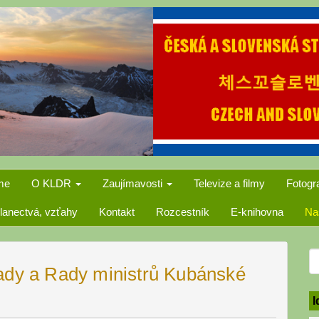
me
O KLDR
Zaujímavosti
Televize a filmy
Fotogr
lanectvá, vzťahy
Kontakt
Rozcestník
E-knihovna
Na
S
ady a Rady ministrů Kubánské
f
I