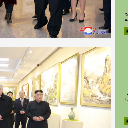
Za
n
K
há