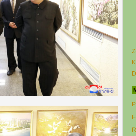
Z
K
D
M
P
F
R