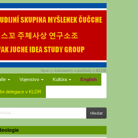
Správy, dokumenty a preklady o KĽDR
afie
Vojenstvo
Kultúra
English
še delegace v KLDR
earch
Hledat
or:
deologie