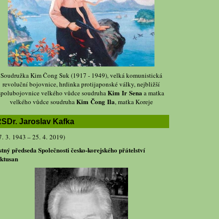
Soudružka Kim Čong Suk (1917 - 1949), velká komunistická
revoluční bojovnice, hrdinka protijaponské války, nejbližší
Kim Ir Sena
spolubojovnice velkého vůdce soudruha
a matka
Kim Čong Ila
velkého vůdce soudruha
, matka Koreje
SDr. Jaroslav Kafka
7. 3. 1943 – 25. 4. 2019)
stný předseda Společnosti česko-korejského přátelství
ktusan