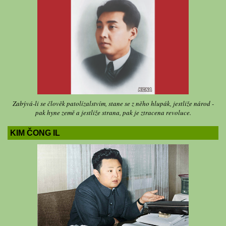
Zabývá-li se člověk patolízalstvím, stane se z něho hlupák, jestliže národ -
pak hyne země a jestliže strana, pak je ztracena revoluce.
KIM ČONG IL