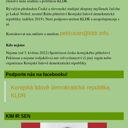
členství není souhlas s politikou KLDR.
Bývalým předsedou České a slovenské studijní skupiny myšlenek čučche
je Lukáš Vrobel, nositel Řádu přátelství Korejské lidově demokratické
republiky (udělen 2019). Není podporovatelem KLDR a nespolupracuje s
ní.
pektusan@kldr.info
Kontaktovat nás můžete e-mailem
.
Kdo nejsme
Nejsme (od 3. května 2022) Společnost česko-korejského přátelství
Pektusan a nejsme (odjakživa) ani velvyslanectví či jiný orgán nebo
organizace Korejské lidově demokratické republiky.
Podporte nás na facebooku!
Korejská lidově demokratická republika,
KLDR
KIM IR SEN