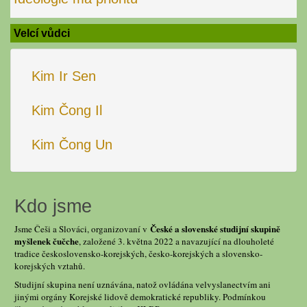
Velcí vůdci
Kim Ir Sen
Kim Čong Il
Kim Čong Un
Kdo jsme
České a slovenské studijní skupině
Jsme Češi a Slováci, organizovaní v
myšlenek čučche
, založené 3. května 2022 a navazující na dlouholeté
tradice československo-korejských, česko-korejských a slovensko-
korejských vztahů.
Studijní skupina není uznávána, natož ovládána velvyslanectvím ani
jinými orgány Korejské lidově demokratické republiky. Podmínkou