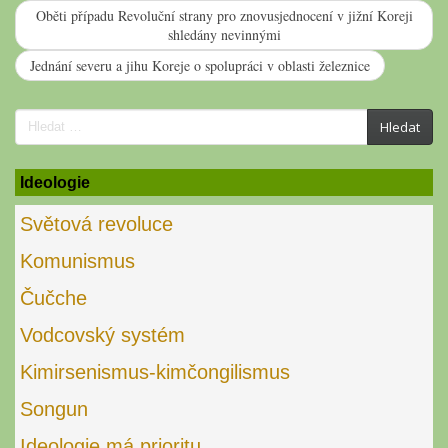
Oběti případu Revoluční strany pro znovusjednocení v jižní Koreji
shledány nevinnými
Jednání severu a jihu Koreje o spolupráci v oblasti železnice
Search
Hledat
for:
Ideologie
Světová revoluce
Komunismus
Čučche
Vodcovský systém
Kimirsenismus-kimčongilismus
Songun
Ideologie má prioritu