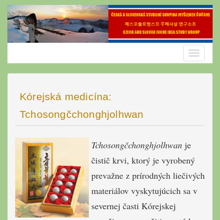
Skip
to
content
Toggle
navigatio
Kórejská medicína:
Tchosongčchonghjolhwan
Tchosongčchonghjolhwan
je
čistič krvi, ktorý je vyrobený
prevažne z prírodných liečivých
materiálov vyskytujúcich sa v
severnej časti Kórejskej