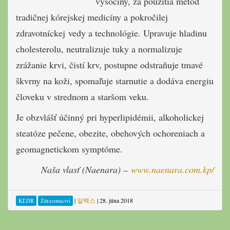
vysočiny, za použitia metód
tradičnej kórejskej medicíny a pokročilej
zdravotníckej vedy a technológie. Upravuje hladinu
cholesterolu, neutralizuje tuky a normalizuje
zrážanie krvi, čistí krv, postupne odstraňuje tmavé
škvrny na koži, spomaľuje starnutie a dodáva energiu
človeku v strednom a staršom veku.
Je obzvlášť účinný pri hyperlipidémii, alkoholickej
steatóze pečene, obezite, obehových ochoreniach a
geomagnetickom symptóme.
Naša vlasť (Naenara) –
www.naenara.com.kp/
|
알렉스
|
28. júna 2018
KĽDR
Zdravotnictví