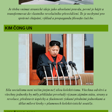
Je třeba vnímat stranické ideje jako absolutní pravdu, pevně je hájit a
transformovat do vlastního revolučního přesvědčení. To je nezbytné pro
správné chápání, výklad a propagandu filosofie čučche.
KIM ČONG UN
Síla socialismu není ničím jiným než silou kolektivismu. Všechna odvětví a
všechny jednotky by měly přikládat prvořadý význam zájmům státu, strany a
revoluce, představit úspěchy a zkušenosti získané předními jednotkami a
dělat mílové kroky v plamenech kolektivistické soutěže.