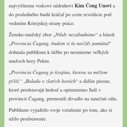
Kim Čong Unovi
najvyššiemu vodcovi súdruhovi
a
do posledného budú kráčať po ceste revolúcie pod
vedením Kórejskej strany práce.
Žensko-mužský zbor „
Nikdy nezabudnime
“ a báseň
„
Provincia Čagang, budem si ťa navždy pamätať
“
dohnala publikum k túžbe po nesmierne veľkých
mužoch hory Pektu.
„
Provincia Čagang je krajina, ktorou sa môžem
pýšiť,
“ „
Balada o zlatých horách
“ a ďalšie piesne,
ktoré predstavujú hrdosť a optimizmus ľudí v
provincii Čagang, premenili divadlo na tanečnú sálu.
Publikum vyjadrilo svoje vzrušenie po tom, ako si
užilo predstavenie.