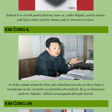
Zabývá-li se člověk patolízalstvím, stane se z něho hlupák, jestliže národ -
pak hyne země a jestliže strana, pak je ztracena revoluce.
KIM ČONG IL
Je třeba vnímat stranické ideje jako absolutní pravdu, pevně je hájit a
transformovat do vlastního revolučního přesvědčení. To je nezbytné pro
správné chápání, výklad a propagandu filosofie čučche.
KIM ČONG UN