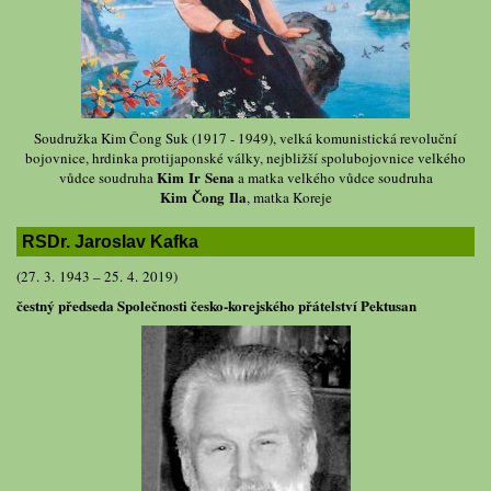
Soudružka Kim Čong Suk (1917 - 1949), velká komunistická revoluční
bojovnice, hrdinka protijaponské války, nejbližší spolubojovnice velkého
Kim Ir Sena
vůdce soudruha
a matka velkého vůdce soudruha
Kim Čong Ila
, matka Koreje
RSDr. Jaroslav Kafka
(27. 3. 1943 – 25. 4. 2019)
čestný předseda Společnosti česko-korejského přátelství Pektusan