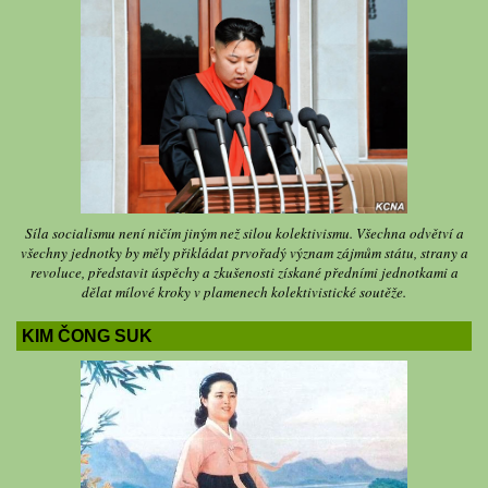
Síla socialismu není ničím jiným než silou kolektivismu. Všechna odvětví a
všechny jednotky by měly přikládat prvořadý význam zájmům státu, strany a
revoluce, představit úspěchy a zkušenosti získané předními jednotkami a
dělat mílové kroky v plamenech kolektivistické soutěže.
KIM ČONG SUK