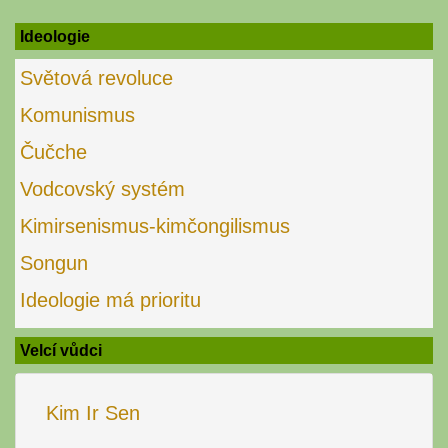
for:
Ideologie
Světová revoluce
Komunismus
Čučche
Vodcovský systém
Kimirsenismus-kimčongilismus
Songun
Ideologie má prioritu
Velcí vůdci
Kim Ir Sen