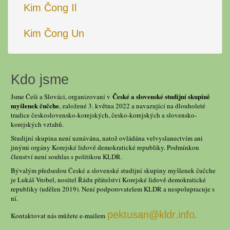
Kim Čong Il
Kim Čong Un
Kdo jsme
České a slovenské studijní skupině
Jsme Češi a Slováci, organizovaní v
myšlenek čučche
, založené 3. května 2022 a navazující na dlouholeté
tradice československo-korejských, česko-korejských a slovensko-
korejských vztahů.
Studijní skupina není uznávána, natož ovládána velvyslanectvím ani
jinými orgány Korejské lidově demokratické republiky. Podmínkou
členství není souhlas s politikou KLDR.
Bývalým předsedou České a slovenské studijní skupiny myšlenek čučche
je Lukáš Vrobel, nositel Řádu přátelství Korejské lidově demokratické
republiky (udělen 2019). Není podporovatelem KLDR a nespolupracuje s
ní.
pektusan@kldr.info
Kontaktovat nás můžete e-mailem
.