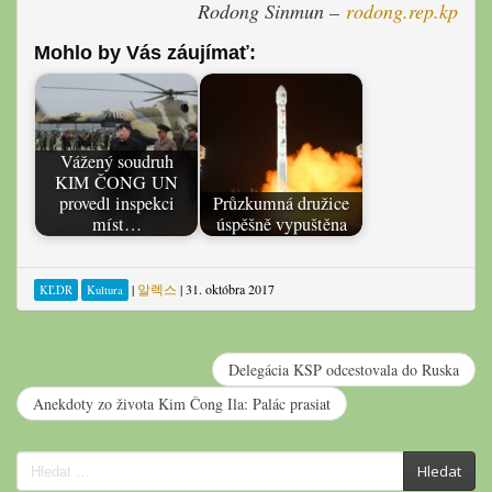
Rodong Sinmun –
rodong.rep.kp
Mohlo by Vás záujímať:
Vážený soudruh
KIM ČONG UN
provedl inspekci
Průzkumná družice
míst…
úspěšně vypuštěna
|
알렉스
|
31. októbra 2017
KĽDR
Kultura
Delegácia KSP odcestovala do Ruska
Anekdoty zo života Kim Čong Ila: Palác prasiat
Search
Hledat