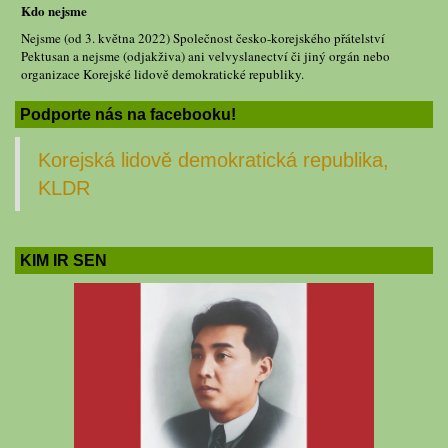
Kdo nejsme
Nejsme (od 3. května 2022) Společnost česko-korejského přátelství
Pektusan a nejsme (odjakživa) ani velvyslanectví či jiný orgán nebo
organizace Korejské lidově demokratické republiky.
Podporte nás na facebooku!
Korejská lidově demokratická republika,
KLDR
KIM IR SEN