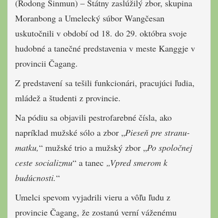
(Rodong Sinmun) – Štátny zaslúžilý zbor, skupina
Moranbong a Umelecký súbor Wangčesan
uskutočnili v období od 18. do 29. októbra svoje
hudobné a tanečné predstavenia v meste Kanggje v
provincii Čagang.
Z predstavení sa tešili funkcionári, pracujúci ľudia,
mládež a študenti z provincie.
Na pódiu sa objavili pestrofarebné čísla, ako
napríklad mužské sólo a zbor „
Pieseň pre stranu-
matku,
“ mužské trio a mužský zbor „
Po spoločnej
ceste socializmu
“ a tanec
„Vpred smerom k
budúcnosti.
“
Umelci spevom vyjadrili vieru a vôľu ľudu z
provincie Čagang, že zostanú verní váženému