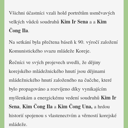
Všichni účastníci vzali hold portrétům usměvavých
Kim Ir Sena
Kim
velkých vůdců soudruhů
a a
Čong Ila
.
Na setkání byla přečtena báseň k 90. ​​výročí založení
Komunistického svazu mládeže Koreje.
Řečníci ve svých projevech uvedli, že dějiny
korejského mládežnického hnutí jsou dějinami
mládežnického hnutí založeného na čučche, které
bylo propagováno a rozvíjeno díky vynikajícím
Kim Ir
myšlenkám a energickému vedení soudruhů
Sena
Kim Čong Ila
Kim Čong Una,
,
a
a hrdou
historií spojenou s vlastenectvím a věrností korejské
mládeže.