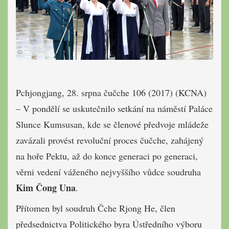
Pchjongjang, 28. srpna čučche 106 (2017) (KCNA)
– V pondělí se uskutečnilo setkání na náměstí Paláce
Slunce Kumsusan, kde se členové předvoje mládeže
zavázali provést revoluční proces čučche, zahájený
na hoře Pektu, až do konce generaci po generaci,
věrni vedení váženého nejvyššího vůdce soudruha
Kim Čong Una
.
Přítomen byl soudruh Čche Rjong He, člen
předsednictva Politického byra Ústředního výboru