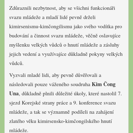
Zdůraznili nezbytnost, aby se všichni funkcionáři
svazu mládeže a mladí lidé pevně drželi
kimirsenismu-kimčongilismu jako svého vodítka pro
budování a činnost svazu mládeže, věčně oslavujíce
myšlenku velkých vůdců o hnutí mládeže a zásluhy
jejich vedení a využívajíce důkladně pokyny velkých
vůdců.
Vyzvali mladé lidi, aby pevně důvěřovali a
Kim Čong
následovali pouze váženého soudruha
Una
, důkladně plnili důležité úkoly, které nastolil 7.
sjezd Korejské strany práce a 9. konference svazu
mládeže, a tak se významně podíleli na zahájení
zlatého věku kimirsensko-kimčongilského hnutí
mládeže.