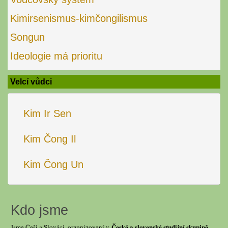
Kimirsenismus-kimčongilismus
Songun
Ideologie má prioritu
Velcí vůdci
Kim Ir Sen
Kim Čong Il
Kim Čong Un
Kdo jsme
České a slovenské studijní skupině
Jsme Češi a Slováci, organizovaní v