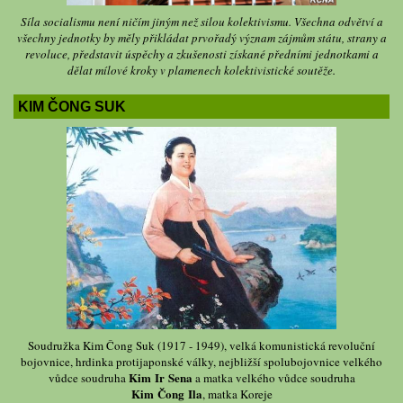
Síla socialismu není ničím jiným než silou kolektivismu. Všechna odvětví a
všechny jednotky by měly přikládat prvořadý význam zájmům státu, strany a
revoluce, představit úspěchy a zkušenosti získané předními jednotkami a
dělat mílové kroky v plamenech kolektivistické soutěže.
KIM ČONG SUK
Soudružka Kim Čong Suk (1917 - 1949), velká komunistická revoluční
bojovnice, hrdinka protijaponské války, nejbližší spolubojovnice velkého
Kim Ir Sena
vůdce soudruha
a matka velkého vůdce soudruha
Kim Čong Ila
, matka Koreje