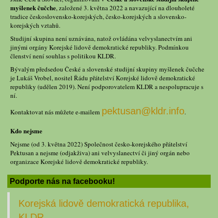
myšlenek čučche
, založené 3. května 2022 a navazující na dlouholeté
tradice československo-korejských, česko-korejských a slovensko-
korejských vztahů.
Studijní skupina není uznávána, natož ovládána velvyslanectvím ani
jinými orgány Korejské lidově demokratické republiky. Podmínkou
členství není souhlas s politikou KLDR.
Bývalým předsedou České a slovenské studijní skupiny myšlenek čučche
je Lukáš Vrobel, nositel Řádu přátelství Korejské lidově demokratické
republiky (udělen 2019). Není podporovatelem KLDR a nespolupracuje s
ní.
pektusan@kldr.info
Kontaktovat nás můžete e-mailem
.
Kdo nejsme
Nejsme (od 3. května 2022) Společnost česko-korejského přátelství
Pektusan a nejsme (odjakživa) ani velvyslanectví či jiný orgán nebo
organizace Korejské lidově demokratické republiky.
Podporte nás na facebooku!
Korejská lidově demokratická republika,
KLDR