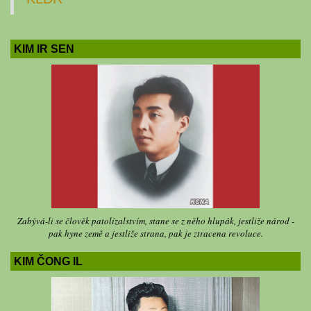
KIM IR SEN
Zabývá-li se člověk patolízalstvím, stane se z něho hlupák, jestliže národ -
pak hyne země a jestliže strana, pak je ztracena revoluce.
KIM ČONG IL