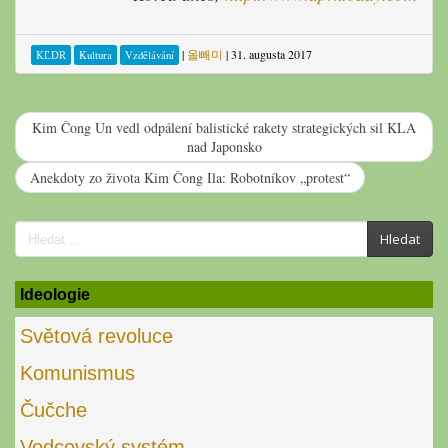
|
올빼미
|
31. augusta 2017
KĽDR
Kultura
Vzdělávání
Kim Čong Un vedl odpálení balistické rakety strategických sil KLA
nad Japonsko
Anekdoty zo života Kim Čong Ila: Robotníkov „protest“
Search
Hledat
for:
Ideologie
Světová revoluce
Komunismus
Čučche
Vodcovský systém