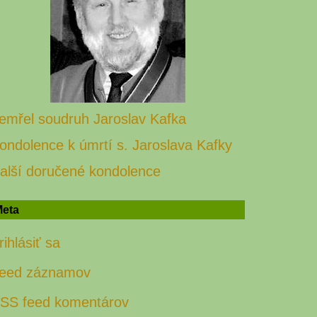
emřel soudruh Jaroslav Kafka
ondolence k úmrtí s. Jaroslava Kafky
alší doručené kondolence
eta
rihlásiť sa
eed záznamov
SS feed komentárov