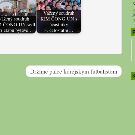
N
p
Vážený soudruh
j
Vážený soudruh
KIM ČONG UN s
r
M ČONG UN vedl
účastníky
etí etapu bytové…
3. celostátní…
P
Držíme palce kórejským futbalistom
K