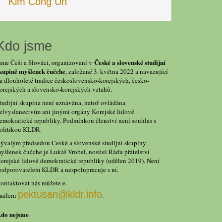
Kim Čong Un
Kdo jsme
České a slovenské studijní
sme Češi a Slováci, organizovaní v
kupině myšlenek čučche
, založené 3. května 2022 a navazující
a dlouholeté tradice československo-korejských, česko-
orejských a slovensko-korejských vztahů.
tudijní skupina není uznávána, natož ovládána
elvyslanectvím ani jinými orgány Korejské lidově
emokratické republiky. Podmínkou členství není souhlas s
olitikou KLDR.
ývalým předsedou České a slovenské studijní skupiny
yšlenek čučche je Lukáš Vrobel, nositel Řádu přátelství
orejské lidově demokratické republiky (udělen 2019). Není
odporovatelem KLDR a nespolupracuje s ní.
ontaktovat nás můžete e-
pektusan@kldr.info
ailem
.
do nejsme