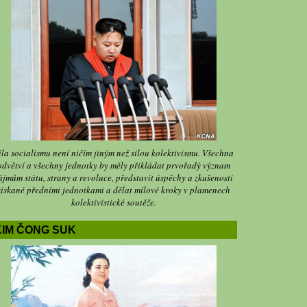
íla socialismu není ničím jiným než silou kolektivismu. Všechna
odvětví a všechny jednotky by měly přikládat prvořadý význam
ájmům státu, strany a revoluce, představit úspěchy a zkušenosti
získané předními jednotkami a dělat mílové kroky v plamenech
kolektivistické soutěže.
KIM ČONG SUK