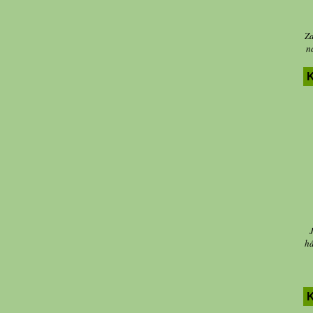
Za
n
K
há