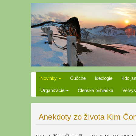
Skip
to
content
Novinky
Čučche
Ideologie
Kdo js
Organizácie
Členská prihláška
Veľvys
Anekdoty zo života Kim Čong