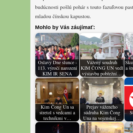
budúcnosti pošlú pohár s touto fazuľovou pas
mladou čínskou kapustou.
Mohlo by Vás záujímať:
Oslavy Dne slunce -
Vážený soudruh
Sku
113. výročí narození
KIM ČONG UN vedl
a š
KIM IR SENA
výstavbu pobřežní…
Kim Čong Un sa
Prejav váženého
stretol s vedcami a
súdruha Kim Čong
S
technikmi v…
Una na vojenskej…