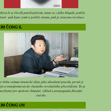
bývá-li se člověk patolízalstvím, stane se z něho hlupák, jestliže
árod - pak hyne země a jestliže strana, pak je ztracena revoluce.
IM ČONG IL
Je třeba vnímat stranické ideje jako absolutní pravdu, pevně je
jit a transformovat do vlastního revolučního přesvědčení. To je
nezbytné pro správné chápání, výklad a propagandu filosofie
čučche.
KIM ČONG UN