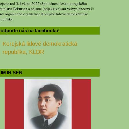
ejsme (od 3. května 2022) Společnost česko-korejského
řátelství Pektusan a nejsme (odjakživa) ani velvyslanectví či
iný orgán nebo organizace Korejské lidově demokratické
epubliky.
odporte nás na facebooku!
Korejská lidově demokratická
republika, KLDR
IM IR SEN