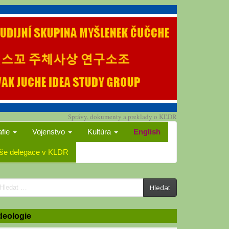
Správy, dokumenty a preklady o KĽDR
afie
Vojenstvo
Kultúra
English
še delegace v KLDR
earch
Hledat
or:
deologie