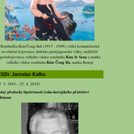
Soudružka Kim Čong Suk (1917 - 1949), velká komunistická
revoluční bojovnice, hrdinka protijaponské války, nejbližší
Kim Ir Sena
spolubojovnice velkého vůdce soudruha
a matka
Kim Čong Ila
velkého vůdce soudruha
, matka Koreje
SDr. Jaroslav Kafka
7. 3. 1943 – 25. 4. 2019)
stný předseda Společnosti česko-korejského přátelství
ktusan