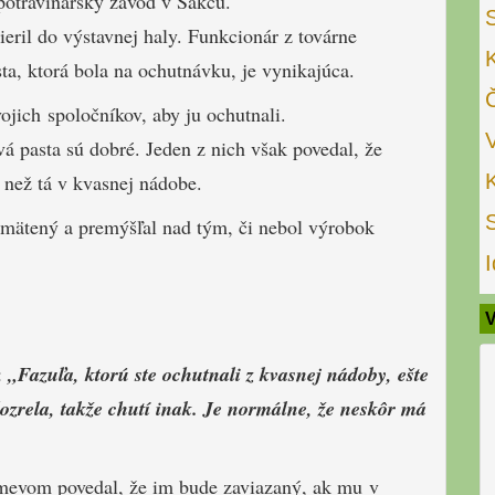
 potravinársky závod v Sakču.
eril do výstavnej haly. Funkcionár z továrne
ta, ktorá bola na ochutnávku, je vynikajúca.
ojich spoločníkov, aby ju ochutnali.
vá pasta sú dobré. Jeden z nich však povedal, že
 než tá v kvasnej nádobe.
zmätený a premýšľal nad tým, či nebol výrobok
I
V
:
„Fazuľa, ktorú ste ochutnali z kvasnej nádoby, ešte
dozrela, takže chutí inak. Je normálne, že neskôr má
smevom povedal, že im bude zaviazaný, ak mu v