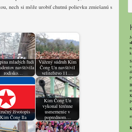
tou, nech si môže urobiť chutnú polievku zmiešanú s
J
s
n
k
S
pina mladých ľudí
Vážený súdruh Kim
v
tudentov navštívila
Čong Un navštívil
d
rodisko…
veliteľstvo 11.…
p
B
m
K
Kim Čong Un
p
vykonal terénne
K
tručný životopis
usmernenie v
m
Kim Čong Ila
poprednom…
K