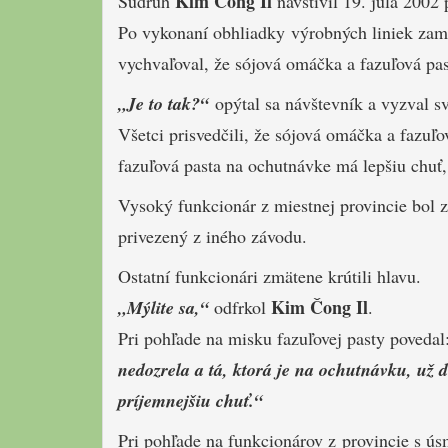
Kim Čong Il
Súdruh
navštívil 19. júla 2002
Po vykonaní obhliadky výrobných liniek zami
vychvaľoval, že sójová omáčka a fazuľová pas
„Je to tak?“
opýtal sa návštevník a vyzval sv
Všetci prisvedčili, že sójová omáčka a fazuľo
fazuľová pasta na ochutnávke má lepšiu chuť,
Vysoký funkcionár z miestnej provincie bol 
privezený z iného závodu.
Ostatní funkcionári zmätene krútili hlavu.
Kim Čong Il
„Mýlite sa,“
odfrkol
.
Pri pohľade na misku fazuľovej pasty povedal
nedozrela a tá, ktorá je na ochutnávku, už 
príjemnejšiu chuť.“
Pri pohľade na funkcionárov z provincie s ú