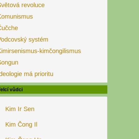
Světová revoluce
Komunismus
Čučche
Vodcovský systém
Kimirsenismus-kimčongilismus
Songun
deologie má prioritu
elcí vůdci
Kim Ir Sen
Kim Čong Il