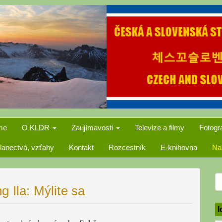
me
O KLDR
Zaujímavosti
Televize a filmy
Fotogr
lanectvá, vzťahy
Kontakt
Rozcestník
E-knihovna
Na
S
 Ila: Mýlite sa
f
I