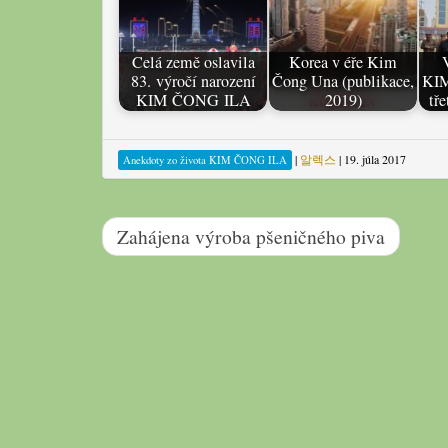
Celá země oslavila
Korea v éře Kim
83. výročí narození
Čong Una (publikace,
KI
KIM ČONG ILA
2019)
tř
|
알렉스
|
19. júla 2017
Anekdoty zo života KIM ČONG ILA
Zahájena výroba pšeničného piva