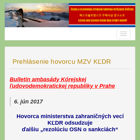
Skip
to
content
Toggle
navigatio
Prehlásenie hovorcu MZV KĽDR
Bulletin ambasády Kórejskej
ľudovodemokratickej republiky v Prahe
6. jún 2017
Hovorca ministerstva zahraničných vecí
KĽDR odsudzuje
ďalšiu „rezolúciu OSN o sankciách“