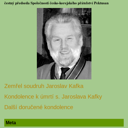
čestný předseda Společnosti česko-korejského přátelství Pektusan
Zemřel soudruh Jaroslav Kafka
Kondolence k úmrtí s. Jaroslava Kafky
Další doručené kondolence
Meta