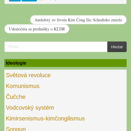
Anekdoty zo života Kim Čong Ila: Schodisko zmizlo
Uskutočnia sa prednášky o KĽDR
Search
Hledat
for:
Ideologie
Světová revoluce
Komunismus
Čučche
Vodcovský systém
Kimirsenismus-kimčongilismus
Songun