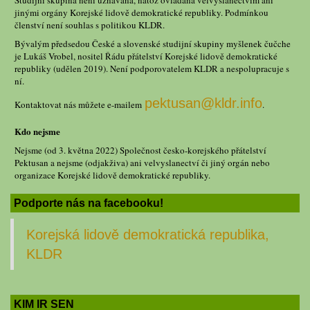
jinými orgány Korejské lidově demokratické republiky. Podmínkou
členství není souhlas s politikou KLDR.
Bývalým předsedou České a slovenské studijní skupiny myšlenek čučche
je Lukáš Vrobel, nositel Řádu přátelství Korejské lidově demokratické
republiky (udělen 2019). Není podporovatelem KLDR a nespolupracuje s
ní.
pektusan@kldr.info
Kontaktovat nás můžete e-mailem
.
Kdo nejsme
Nejsme (od 3. května 2022) Společnost česko-korejského přátelství
Pektusan a nejsme (odjakživa) ani velvyslanectví či jiný orgán nebo
organizace Korejské lidově demokratické republiky.
Podporte nás na facebooku!
Korejská lidově demokratická republika,
KLDR
KIM IR SEN