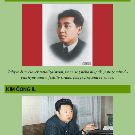
Zabývá-li se člověk patolízalstvím, stane se z něho hlupák, jestliže národ -
pak hyne země a jestliže strana, pak je ztracena revoluce.
KIM ČONG IL