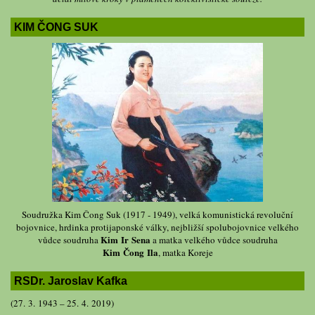
KIM ČONG SUK
Soudružka Kim Čong Suk (1917 - 1949), velká komunistická revoluční
bojovnice, hrdinka protijaponské války, nejbližší spolubojovnice velkého
Kim Ir Sena
vůdce soudruha
a matka velkého vůdce soudruha
Kim Čong Ila
, matka Koreje
RSDr. Jaroslav Kafka
(27. 3. 1943 – 25. 4. 2019)