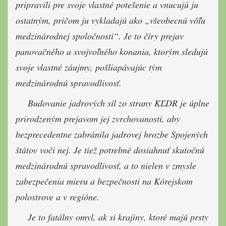
pripravili pre svoje vlastné potešenie a vnucujú ju
ostatným, pričom ju vykladajú ako „všeobecnú vôľu
medzinárodnej spoločnosti“. Je to číry prejav
panovačného a svojvoľného konania, ktorým sledujú
svoje vlastné záujmy, pošliapávajúc tým
medzinárodnú spravodlivosť.
Budovanie jadrových síl zo strany KĽDR je úplne
prirodzeným prejavom jej zvrchovanosti, aby
bezprecedentne zabránila jadrovej hrozbe Spojených
štátov voči nej. Je tiež potrebné dosiahnuť skutočnú
medzinárodnú spravodlivosť, a to nielen v zmysle
zabezpečenia mieru a bezpečnosti na Kórejskom
polostrove a v regióne.
Je to fatálny omyl, ak si krajiny, ktoré majú prsty