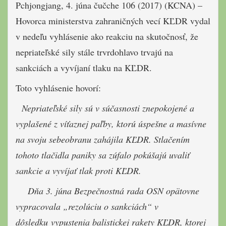
Pchjongjang, 4. júna čučche 106 (2017) (KCNA) –
Hovorca ministerstva zahraničných vecí KĽDR vydal
v nedeľu vyhlásenie ako reakciu na skutočnosť, že
nepriateľské sily stále trvrdohlavo trvajú na
sankciách a vyvíjaní tlaku na KĽDR.
Toto vyhlásenie hovorí:
Nepriateľské sily sú v súčasnosti znepokojené a
vyplašené z víťaznej paľby, ktorú úspešne a masívne
na svoju sebeobranu zahájila KĽDR. Stlačením
tohoto tlačidla paniky sa zúfalo pokúšajú uvaliť
sankcie a vyvíjať tlak proti KĽDR.
Dňa 3. júna Bezpečnostná rada OSN opätovne
vypracovala „rezolúciu o sankciách“ v
dôsledku vypustenia balistickej rakety KĽDR, ktorej