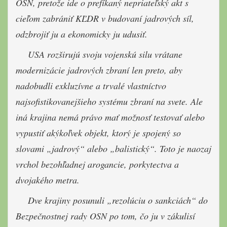
OSN, pretože ide o prefíkaný nepriateľský akt s
cieľom zabrániť KĽDR v budovaní jadrových síl,
odzbrojiť ju a ekonomicky ju udusiť.
USA rozširujú svoju vojenskú silu vrátane
modernizácie jadrových zbraní len preto, aby
nadobudli exkluzívne a trvalé vlastníctvo
najsofistikovanejšieho systému zbraní na svete. Ale
iná krajina nemá právo mať možnosť testovať alebo
vypustiť akýkoľvek objekt, ktorý je spojený so
slovami „jadrový“ alebo „balistický“. Toto je naozaj
vrchol bezohľadnej arogancie, porkytectva a
dvojakého metra.
Dve krajiny posunuli „rezolúciu o sankciách“ do
Bezpečnostnej rady OSN po tom, čo ju v zákulisí