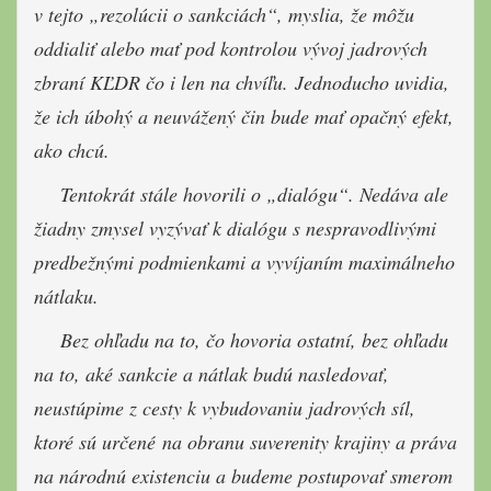
v tejto „rezolúcii o sankciách“, myslia, že môžu
oddialiť alebo mať pod kontrolou vývoj jadrových
zbraní KĽDR čo i len na chvíľu.
Jednoducho uvidia,
že ich úbohý a neuvážený čin bude mať opačný efekt,
ako chcú.
Tentokrát stále hovorili o „dialógu“. Nedáva ale
žiadny zmysel vyzývať k dialógu s nespravodlivými
predbežnými podmienkami a vyvíjaním maximálneho
nátlaku.
Bez ohľadu na to, čo hovoria ostatní, bez ohľadu
na to, aké sankcie a nátlak budú nasledovať,
neustúpime z cesty k vybudovaniu jadrových síl,
ktoré sú určené na obranu suverenity krajiny a práva
na národnú existenciu a budeme postupovať smerom