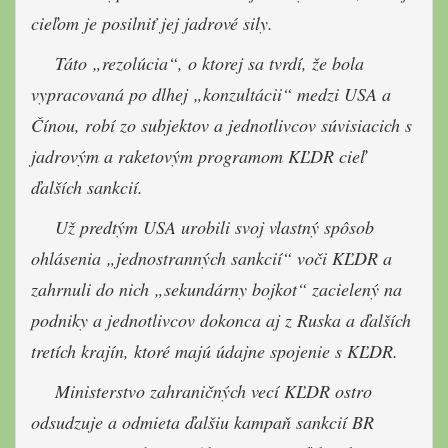
cieľom je posilniť jej jadrové sily.
Táto „rezolúcia“, o ktorej sa tvrdí, že bola
vypracovaná po dlhej „konzultácii“ medzi USA a
Čínou, robí zo subjektov a jednotlivcov súvisiacich s
jadrovým a raketovým programom KĽDR cieľ
ďalších sankcií.
Už predtým USA urobili svoj vlastný spôsob
ohlásenia „jednostranných sankcií“ voči KĽDR a
zahrnuli do nich „sekundárny bojkot“ zacielený na
podniky a jednotlivcov dokonca aj z Ruska a ďalších
tretích krajín, ktoré majú údajne spojenie s KĽDR.
Ministerstvo zahraničných vecí KĽDR ostro
odsudzuje a odmieta ďalšiu kampaň sankcií BR