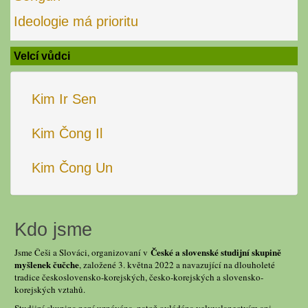
Ideologie má prioritu
Velcí vůdci
Kim Ir Sen
Kim Čong Il
Kim Čong Un
Kdo jsme
České a slovenské studijní skupině
Jsme Češi a Slováci, organizovaní v
myšlenek čučche
, založené 3. května 2022 a navazující na dlouholeté
tradice československo-korejských, česko-korejských a slovensko-
korejských vztahů.
Studijní skupina není uznávána, natož ovládána velvyslanectvím ani