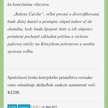
ku konečnému víťazstvu.
„Raketa Čučche“, veľmi presná a diverzifikovaná,
bude ďalej dunieť a postupne stúpať nahor až do
okamihu, kedy budú Spojené štáty a ich stúpenci
prinútení pochopiť základnú príčinu a riešenie
jadrovej otázky na Kórejskom polostrove a urobia
správnu voľbu.
Spoločnosť česko-kórejského priateľstva rovnako
ostro odsudzuje akékoľvek sankcie namierené voči
KĽDR.
|
알렉스
|
6. júna 2017
KĽDR
Zahraničí