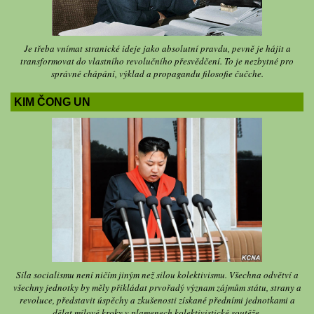
Je třeba vnímat stranické ideje jako absolutní pravdu, pevně je hájit a
transformovat do vlastního revolučního přesvědčení. To je nezbytné pro
správné chápání, výklad a propagandu filosofie čučche.
KIM ČONG UN
Síla socialismu není ničím jiným než silou kolektivismu. Všechna odvětví a
všechny jednotky by měly přikládat prvořadý význam zájmům státu, strany a
revoluce, představit úspěchy a zkušenosti získané předními jednotkami a
dělat mílové kroky v plamenech kolektivistické soutěže.