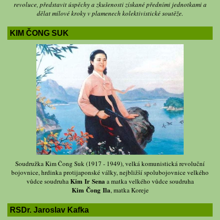
revoluce, představit úspěchy a zkušenosti získané předními jednotkami a
dělat mílové kroky v plamenech kolektivistické soutěže.
KIM ČONG SUK
Soudružka Kim Čong Suk (1917 - 1949), velká komunistická revoluční
bojovnice, hrdinka protijaponské války, nejbližší spolubojovnice velkého
Kim Ir Sena
vůdce soudruha
a matka velkého vůdce soudruha
Kim Čong Ila
, matka Koreje
RSDr. Jaroslav Kafka