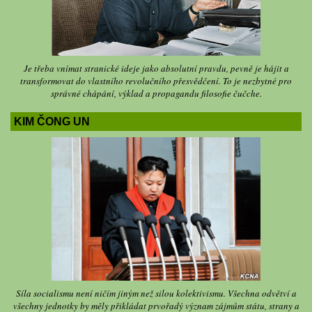
Je třeba vnímat stranické ideje jako absolutní pravdu, pevně je hájit a
transformovat do vlastního revolučního přesvědčení. To je nezbytné pro
správné chápání, výklad a propagandu filosofie čučche.
KIM ČONG UN
Síla socialismu není ničím jiným než silou kolektivismu. Všechna odvětví a
všechny jednotky by měly přikládat prvořadý význam zájmům státu, strany a