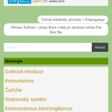
|
올빼미
|
27. októbra 2016
KĽDR
Rekreace
Vítězné fotbalistky přivítány v Pchjongjangu
Občania Tedžonu v južnej Kórei volajú po ukončení režimu Pak
Kun Hje
Search
Hledat
for:
Ideologie
Světová revoluce
Komunismus
Čučche
Vodcovský systém
Kimirsenismus-kimčongilismus