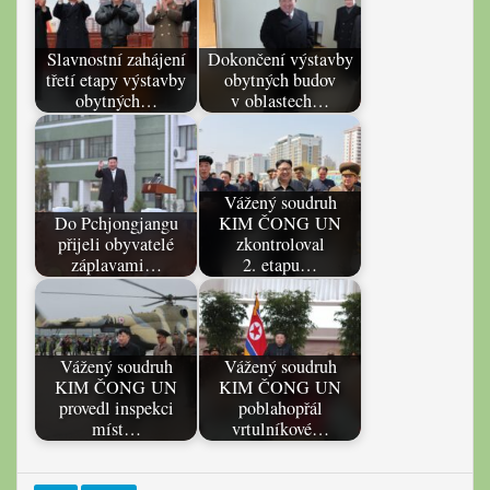
Slavnostní zahájení
Dokončení výstavby
třetí etapy výstavby
obytných budov
obytných…
v oblastech…
Vážený soudruh
Do Pchjongjangu
KIM ČONG UN
přijeli obyvatelé
zkontroloval
záplavami…
2. etapu…
Vážený soudruh
Vážený soudruh
KIM ČONG UN
KIM ČONG UN
provedl inspekci
poblahopřál
míst…
vrtulníkové…