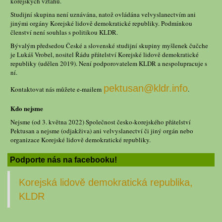
korejských vztahů.
Studijní skupina není uznávána, natož ovládána velvyslanectvím ani
jinými orgány Korejské lidově demokratické republiky. Podmínkou
členství není souhlas s politikou KLDR.
Bývalým předsedou České a slovenské studijní skupiny myšlenek čučche
je Lukáš Vrobel, nositel Řádu přátelství Korejské lidově demokratické
republiky (udělen 2019). Není podporovatelem KLDR a nespolupracuje s
ní.
pektusan@kldr.info
Kontaktovat nás můžete e-mailem
.
Kdo nejsme
Nejsme (od 3. května 2022) Společnost česko-korejského přátelství
Pektusan a nejsme (odjakživa) ani velvyslanectví či jiný orgán nebo
organizace Korejské lidově demokratické republiky.
Podporte nás na facebooku!
Korejská lidově demokratická republika,
KLDR