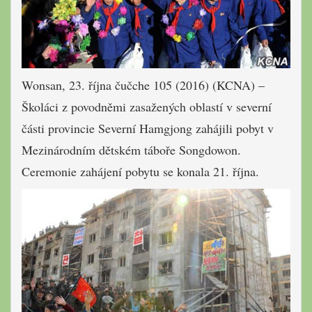
Wonsan, 23. října čučche 105 (2016) (KCNA) –
Školáci
z
povodněmi zasažených oblastí v severní
části provincie Severní Hamgjong zahájili pobyt v
Mezinárodním dětském táboře Songdowon.
Ceremonie
zahájení pobytu s
e konala 21. října
.