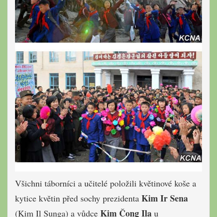
Všichni
táborníci
a učitelé
položili
květinové koše a
Kim Ir Sena
kytice květin
před
sochy
prezidenta
Kim Čong Ila
(Kim Il Sunga) a vůdce
u