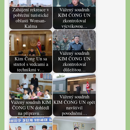
Zahájení rekreace v
Vážený soudruh
pobřežní turistické
KIM ČONG UN
oblasti Wonsan-
zkontroloval
Kalma
výcvikovou…
Vážený soudruh
Kim Čong Un sa
KIM ČONG UN
stretol s vedcami a
zkontroloval
technikmi v…
důležitou…
Vážený soudruh
Vážený soudruh KIM
KIM ČONG UN opět
ČONG UN dohlédl
navštívil
na přípravu…
povodněmi…