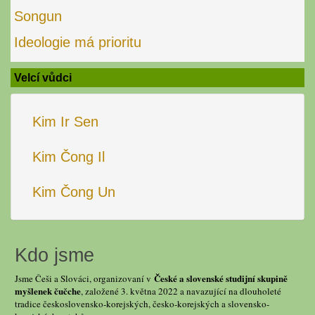
Songun
Ideologie má prioritu
Velcí vůdci
Kim Ir Sen
Kim Čong Il
Kim Čong Un
Kdo jsme
České a slovenské studijní skupině
Jsme Češi a Slováci, organizovaní v
myšlenek čučche
, založené 3. května 2022 a navazující na dlouholeté
tradice československo-korejských, česko-korejských a slovensko-