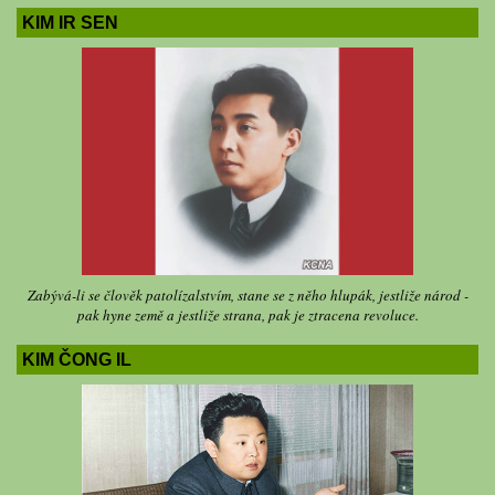
KIM IR SEN
Zabývá-li se člověk patolízalstvím, stane se z něho hlupák, jestliže národ -
pak hyne země a jestliže strana, pak je ztracena revoluce.
KIM ČONG IL