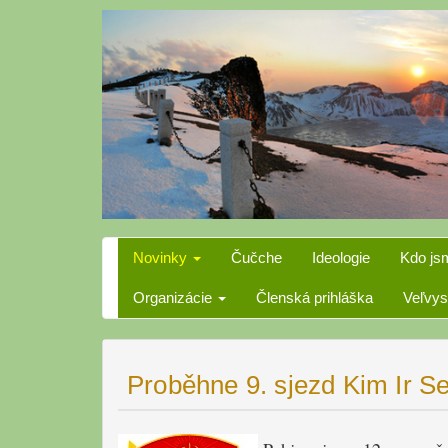
Skip
to
content
Novinky
Čučche
Ideologie
Kdo js
Organizácie
Členská prihláška
Veľvys
Proběhne 9. sjezd Kim Ir 