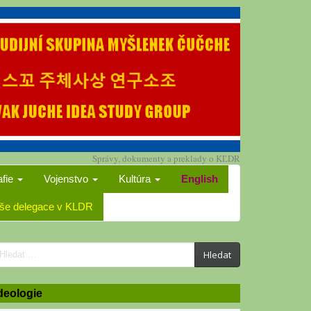
Správy, dokumenty a preklady o KĽDR
afie
Vojenstvo
Kultúra
English
še delegace v KLDR
earch
Hledat
or:
deologie