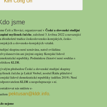
Kim Čong Un
Kdo jsme
České a slovenské studijní
sme Češi a Slováci, organizovaní v
kupině myšlenek čučche
, založené 3. května 2022 a navazující
a dlouholeté tradice československo-korejských, česko-
orejských a slovensko-korejských vztahů.
tudijní skupina není uznávána, natož ovládána
elvyslanectvím ani jinými orgány Korejské lidově
emokratické republiky. Podmínkou členství není souhlas s
olitikou KLDR.
ývalým předsedou České a slovenské studijní skupiny
yšlenek čučche je Lukáš Vrobel, nositel Řádu přátelství
orejské lidově demokratické republiky (udělen 2019). Není
odporovatelem KLDR a nespolupracuje s ní.
ontaktovat nás můžete e-
pektusan@kldr.info
ailem
.
do nejsme