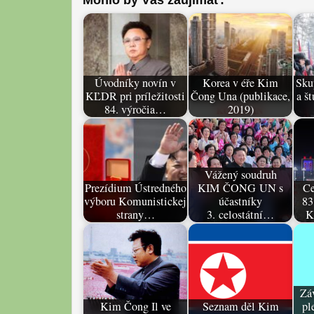
Mohlo by Vás záujímať:
Úvodníky novín v
Korea v éře Kim
Sku
KĽDR pri príležitosti
Čong Una (publikace,
a š
84. výročia…
2019)
Vážený soudruh
Prezídium Ústredného
KIM ČONG UN s
Ce
výboru Komunistickej
účastníky
83
strany…
3. celostátní…
K
Zá
Kim Čong Il ve
Seznam děl Kim
pl