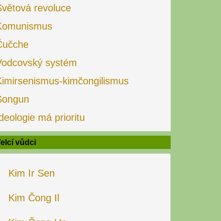
Světová revoluce
Komunismus
Čučche
Vodcovský systém
Kimirsenismus-kimčongilismus
Songun
deologie má prioritu
elcí vůdci
Kim Ir Sen
Kim Čong Il