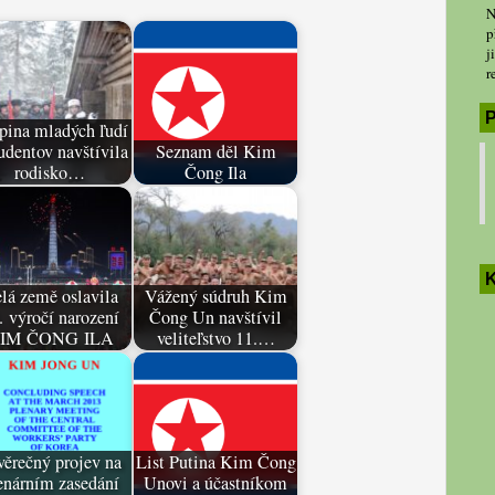
N
p
j
r
P
pina mladých ľudí
tudentov navštívila
Seznam děl Kim
rodisko…
Čong Ila
K
lá země oslavila
Vážený súdruh Kim
. výročí narození
Čong Un navštívil
IM ČONG ILA
veliteľstvo 11.…
věrečný projev na
List Putina Kim Čong
enárním zasedání
Unovi a účastníkom