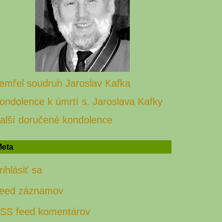
emřel soudruh Jaroslav Kafka
ondolence k úmrtí s. Jaroslava Kafky
alší doručené kondolence
eta
rihlásiť sa
eed záznamov
SS feed komentárov