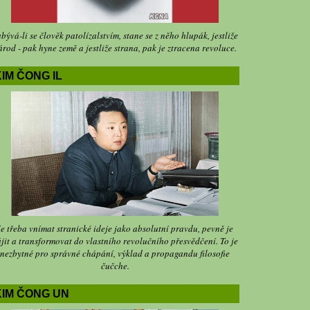
bývá-li se člověk patolízalstvím, stane se z něho hlupák, jestliže
árod - pak hyne země a jestliže strana, pak je ztracena revoluce.
IM ČONG IL
Je třeba vnímat stranické ideje jako absolutní pravdu, pevně je
jit a transformovat do vlastního revolučního přesvědčení. To je
nezbytné pro správné chápání, výklad a propagandu filosofie
čučche.
KIM ČONG UN