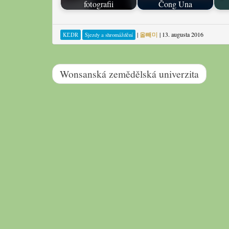
fotografii
Čong Una
|
올빼미
|
13. augusta 2016
KĽDR
Sjezdy a shromáždění
Wonsanská zemědělská univerzita