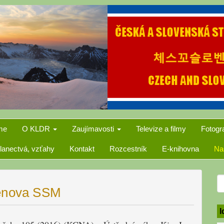
me
O KLDR
Zaujímavosti
Televize a filmy
Fotogr
lanectvá, vzťahy
Kontakt
Rozcestník
E-knihovna
Na
S
Senova SSM
f
I