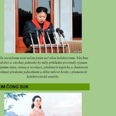
íla socialismu není ničím jiným než silou kolektivismu. Všechna
odvětví a všechny jednotky by měly přikládat prvořadý význam
ájmům státu, strany a revoluce, představit úspěchy a zkušenosti
získané předními jednotkami a dělat mílové kroky v plamenech
kolektivistické soutěže.
KIM ČONG SUK