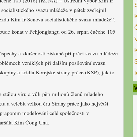
čučche 105 (2016) (KCNA) – Ústřední výbor Kim Ir
socialistického svazu mládeže v pátek zveřejnil
ezdu Kim Ir Senova socialistického svazu mládeže“.
bude konat v Pchjongjangu od 26. srpna čučche 105
spěchy a zkušenosti získané při práci svazu mládeže
blémech vzniklých při dalším posilování svazu
skupiny a křídla Korejské strany práce (KSP), jak to
I
V
stálou víru a vůli pěti milionů členů mladého
u a velebit velkou éru Strany práce jako největší
praporem modelování celé společnosti v
aršála Kim Čong Una.