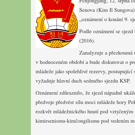
Pchjongjang, 12. srpna 
Senova (Kim Il Sungova) 
„oznámení o konání 9. sj
Podle oznámení se sjezd 
(2016).
Zanalyzuje a přezkoumá ú
v hodnoceném období a bude diskutovat o pro
mládeže jako spolehlivé rezervy, postupující 
vyžaduje hlavní duch sedmého sjezdu KSP.
Oznámení zdůraznilo, že sjezd nápadně ukáže 
předvoje předvést sílu moci mládeže hory Pekt
rozkvět mládežnického hnutí pod vztyčeným 
kimirsenismu-kimčongilismu pod vedením m