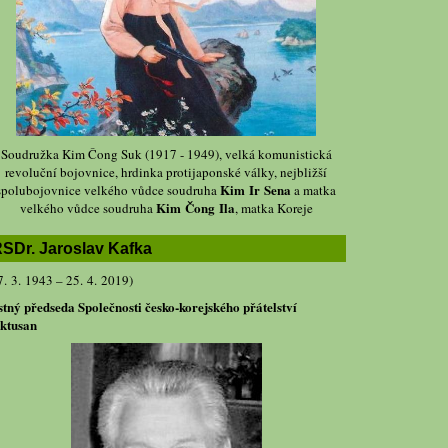
Soudružka Kim Čong Suk (1917 - 1949), velká komunistická
revoluční bojovnice, hrdinka protijaponské války, nejbližší
Kim Ir Sena
spolubojovnice velkého vůdce soudruha
a matka
Kim Čong Ila
velkého vůdce soudruha
, matka Koreje
SDr. Jaroslav Kafka
7. 3. 1943 – 25. 4. 2019)
stný předseda Společnosti česko-korejského přátelství
ktusan