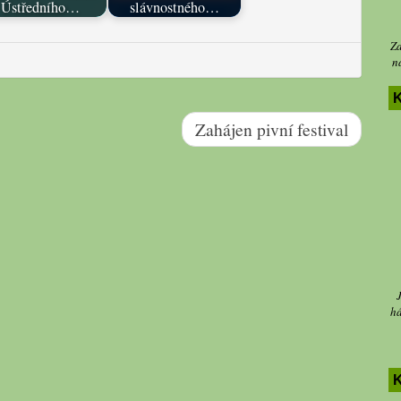
Ústředního…
slávnostného…
Za
n
K
Zahájen pivní festival
há