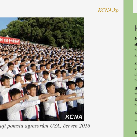
KCNA.kp
J
s
n
k
S
v
d
p
B
m
K
p
K
m
bují pomstu
agresorům USA, červen 2016
K