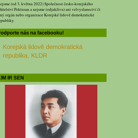
ejsme (od 3. května 2022) Společnost česko-korejského
řátelství Pektusan a nejsme (odjakživa) ani velvyslanectví či
iný orgán nebo organizace Korejské lidově demokratické
epubliky.
odporte nás na facebooku!
Korejská lidově demokratická
republika, KLDR
IM IR SEN