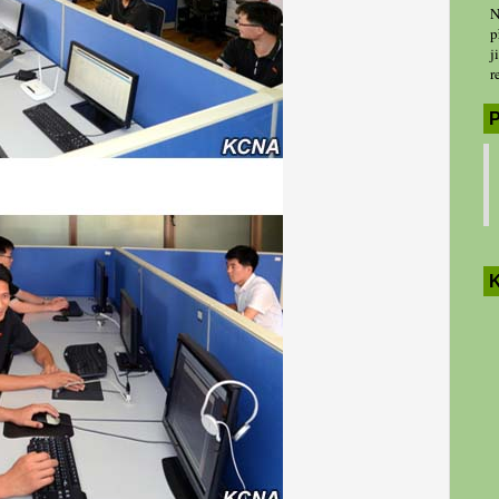
N
p
j
r
P
K