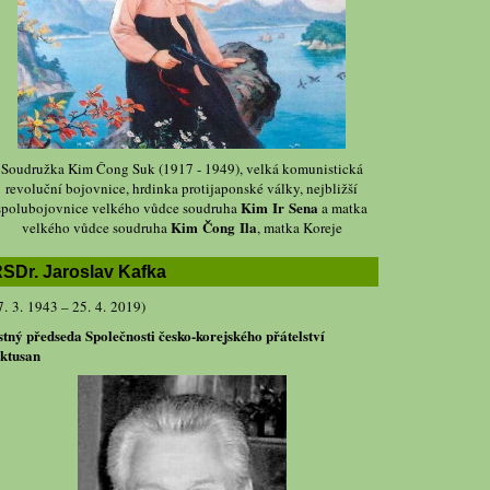
Soudružka Kim Čong Suk (1917 - 1949), velká komunistická
revoluční bojovnice, hrdinka protijaponské války, nejbližší
Kim Ir Sena
spolubojovnice velkého vůdce soudruha
a matka
Kim Čong Ila
velkého vůdce soudruha
, matka Koreje
SDr. Jaroslav Kafka
7. 3. 1943 – 25. 4. 2019)
stný předseda Společnosti česko-korejského přátelství
ktusan