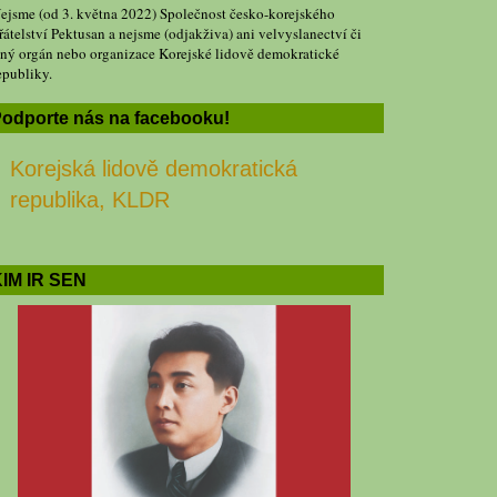
ejsme (od 3. května 2022) Společnost česko-korejského
řátelství Pektusan a nejsme (odjakživa) ani velvyslanectví či
iný orgán nebo organizace Korejské lidově demokratické
epubliky.
odporte nás na facebooku!
Korejská lidově demokratická
republika, KLDR
IM IR SEN