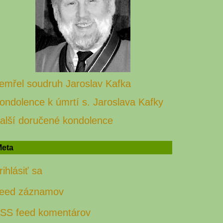
emřel soudruh Jaroslav Kafka
ondolence k úmrtí s. Jaroslava Kafky
alší doručené kondolence
eta
rihlásiť sa
eed záznamov
SS feed komentárov