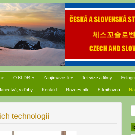
me
O KLDR
Zaujímavosti
Televize a filmy
Fotogr
lanectvá, vzťahy
Kontakt
Rozcestník
E-knihovna
Na
S
ch technologií
f
I