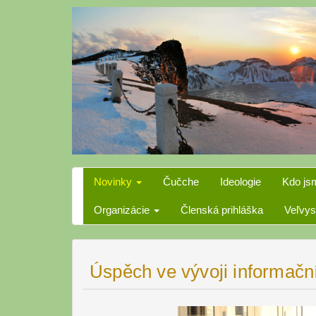
Skip
to
content
Novinky
Čučche
Ideologie
Kdo js
Organizácie
Členská prihláška
Veľvys
Úspěch ve vývoji informační