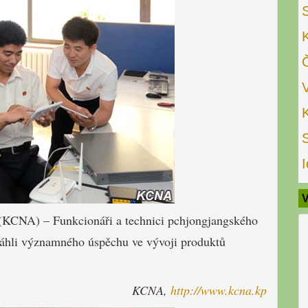
I
V
 (KCNA) – Funkcionáři a technici pchjongjangského
áhli významného úspěchu ve vývoji produktů
KCNA,
http://www.kcna.kp