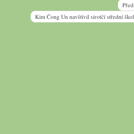
Před
Kim Čong Un navštívil sirotčí střední ško