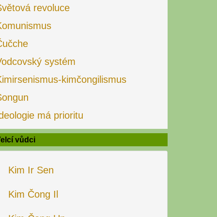
Světová revoluce
Komunismus
Čučche
Vodcovský systém
Kimirsenismus-kimčongilismus
Songun
deologie má prioritu
elcí vůdci
Kim Ir Sen
Kim Čong Il