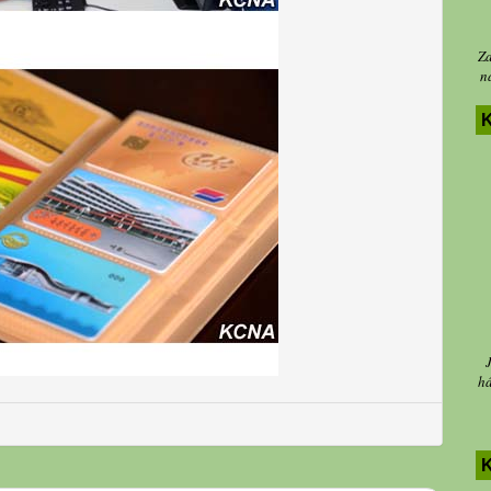
Za
n
K
há