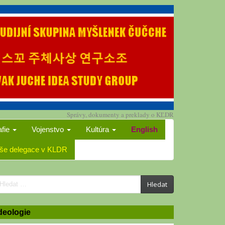
Správy, dokumenty a preklady o KĽDR
afie
Vojenstvo
Kultúra
English
še delegace v KLDR
earch
Hledat
or:
deologie