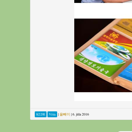
|
올빼미
|
6. júla 2016
KĽDR
Věda