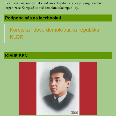
Pektusan a nejsme (odjakživa) ani velvyslanectví či jiný orgán nebo
organizace Korejské lidově demokratické republiky.
Podporte nás na facebooku!
Korejská lidově demokratická republika,
KLDR
KIM IR SEN