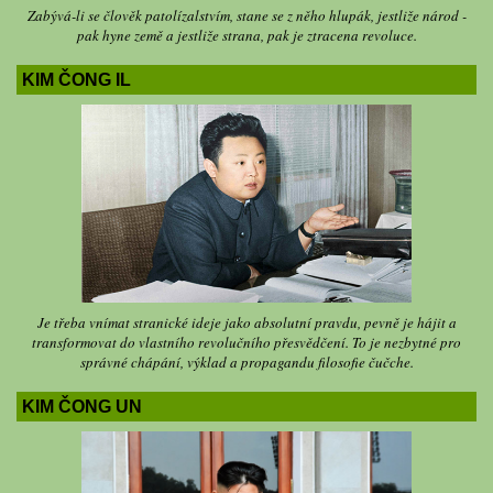
Zabývá-li se člověk patolízalstvím, stane se z něho hlupák, jestliže národ -
pak hyne země a jestliže strana, pak je ztracena revoluce.
KIM ČONG IL
Je třeba vnímat stranické ideje jako absolutní pravdu, pevně je hájit a
transformovat do vlastního revolučního přesvědčení. To je nezbytné pro
správné chápání, výklad a propagandu filosofie čučche.
KIM ČONG UN