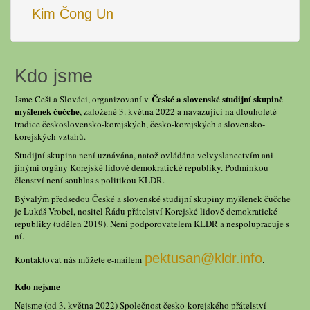
Kim Čong Un
Kdo jsme
České a slovenské studijní skupině
Jsme Češi a Slováci, organizovaní v
myšlenek čučche
, založené 3. května 2022 a navazující na dlouholeté
tradice československo-korejských, česko-korejských a slovensko-
korejských vztahů.
Studijní skupina není uznávána, natož ovládána velvyslanectvím ani
jinými orgány Korejské lidově demokratické republiky. Podmínkou
členství není souhlas s politikou KLDR.
Bývalým předsedou České a slovenské studijní skupiny myšlenek čučche
je Lukáš Vrobel, nositel Řádu přátelství Korejské lidově demokratické
republiky (udělen 2019). Není podporovatelem KLDR a nespolupracuje s
ní.
pektusan@kldr.info
Kontaktovat nás můžete e-mailem
.
Kdo nejsme
Nejsme (od 3. května 2022) Společnost česko-korejského přátelství