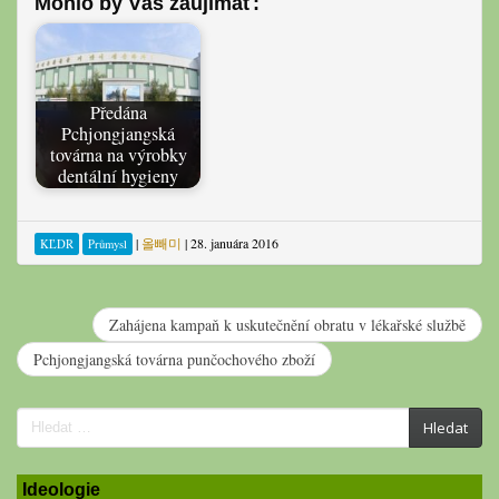
Mohlo by Vás záujímať:
Předána
Pchjongjangská
továrna na výrobky
dentální hygieny
|
올빼미
|
28. januára 2016
KĽDR
Průmysl
Zahájena kampaň k uskutečnění obratu v lékařské službě
Pchjongjangská továrna punčochového zboží
Search
Hledat
for:
Ideologie