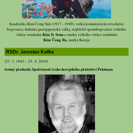
Soudružka Kim Čong Suk (1917 - 1949), velká komunistická revoluční
bojovnice, hrdinka protijaponské války, nejbližší spolubojovnice velkého
Kim Ir Sena
vůdce soudruha
a matka velkého vůdce soudruha
Kim Čong Ila
, matka Koreje
RSDr. Jaroslav Kafka
(27. 3. 1943 – 25. 4. 2019)
čestný předseda Společnosti česko-korejského přátelství Pektusan