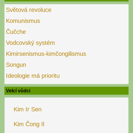
Světová revoluce
Komunismus
Čučche
Vodcovský systém
Kimirsenismus-kimčongilismus
Songun
Ideologie má prioritu
Velcí vůdci
Kim Ir Sen
Kim Čong Il