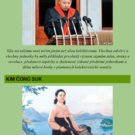
Síla socialismu není ničím jiným než silou kolektivismu. Všechna odvětví a
všechny jednotky by měly přikládat prvořadý význam zájmům státu, strany a
revoluce, představit úspěchy a zkušenosti získané předními jednotkami a
dělat mílové kroky v plamenech kolektivistické soutěže.
KIM ČONG SUK