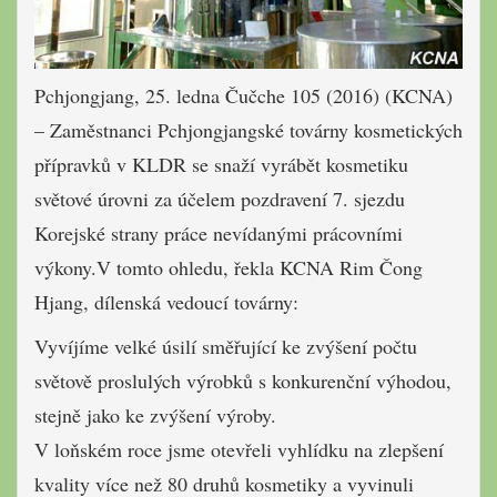
Pchjongjang, 25. ledna Čučche 105 (2016) (KCNA)
– Zaměstnanci Pchjongjangské továrny kosmetických
přípravků v KLDR se snaží vyrábět kosmetiku
světové úrovni za účelem pozdravení 7. sjezdu
Korejské strany práce nevídanými prácovními
výkony.
V tomto ohledu, řekla KCNA Rim Čong
Hjang, dílenská vedoucí továrny:
Vyvíjíme velké úsilí směřující ke zvýšení počtu
světově proslulých výrobků s konkurenční výhodou,
stejně jako ke zvýšení výroby.
V loňském roce jsme otevřeli vyhlídku na zlepšení
kvality více než 80 druhů kosmetiky a vyvinuli