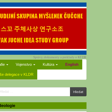
Správy, dokumenty a preklady o KĽDR
afie
Vojenstvo
Kultúra
English
še delegace v KLDR
earch
Hledat
or:
deologie