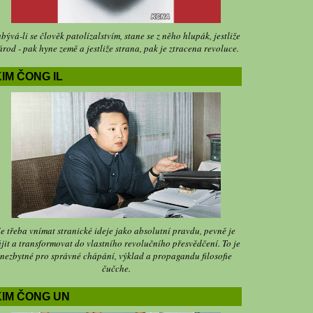
bývá-li se člověk patolízalstvím, stane se z něho hlupák, jestliže
árod - pak hyne země a jestliže strana, pak je ztracena revoluce.
IM ČONG IL
Je třeba vnímat stranické ideje jako absolutní pravdu, pevně je
jit a transformovat do vlastního revolučního přesvědčení. To je
nezbytné pro správné chápání, výklad a propagandu filosofie
čučche.
KIM ČONG UN