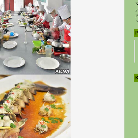
N
p
j
r
P
K