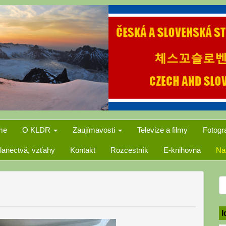
me
O KLDR
Zaujímavosti
Televize a filmy
Fotogr
lanectvá, vzťahy
Kontakt
Rozcestník
E-knihovna
Na
S
f
I