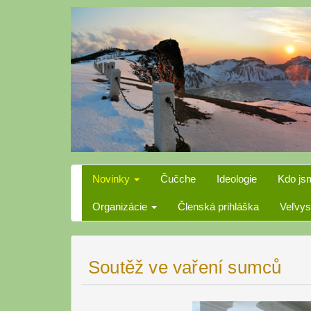
Skip
to
content
Novinky
Čučche
Ideologie
Kdo js
Organizácie
Členská prihláška
Veľvys
Soutěž ve vaření sumců