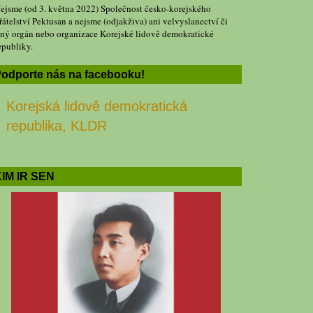
ejsme (od 3. května 2022) Společnost česko-korejského
řátelství Pektusan a nejsme (odjakživa) ani velvyslanectví či
iný orgán nebo organizace Korejské lidově demokratické
epubliky.
odporte nás na facebooku!
Korejská lidově demokratická
republika, KLDR
IM IR SEN