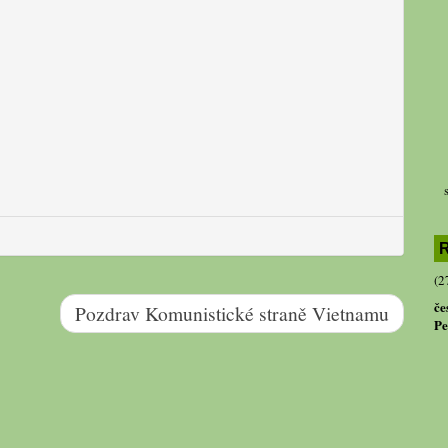
R
(2
če
Pozdrav Komunistické straně Vietnamu
Pe