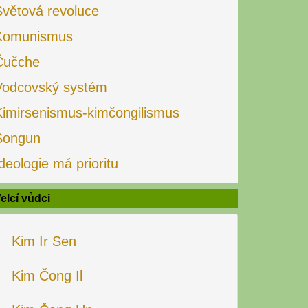
Světová revoluce
Komunismus
Čučche
Vodcovský systém
Kimirsenismus-kimčongilismus
Songun
deologie má prioritu
elcí vůdci
Kim Ir Sen
Kim Čong Il