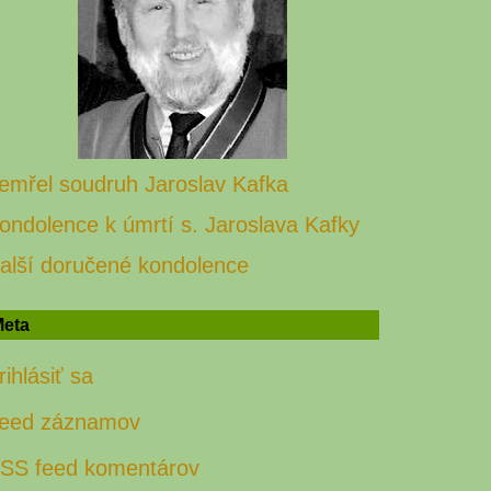
emřel soudruh Jaroslav Kafka
ondolence k úmrtí s. Jaroslava Kafky
alší doručené kondolence
eta
rihlásiť sa
eed záznamov
SS feed komentárov