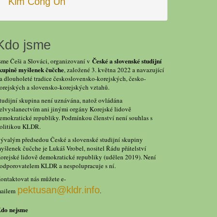
Kim Čong Un
Kdo jsme
České a slovenské studijní
sme Češi a Slováci, organizovaní v
kupině myšlenek čučche
, založené 3. května 2022 a navazující
a dlouholeté tradice československo-korejských, česko-
orejských a slovensko-korejských vztahů.
tudijní skupina není uznávána, natož ovládána
elvyslanectvím ani jinými orgány Korejské lidově
emokratické republiky. Podmínkou členství není souhlas s
olitikou KLDR.
ývalým předsedou České a slovenské studijní skupiny
yšlenek čučche je Lukáš Vrobel, nositel Řádu přátelství
orejské lidově demokratické republiky (udělen 2019). Není
odporovatelem KLDR a nespolupracuje s ní.
ontaktovat nás můžete e-
pektusan@kldr.info
ailem
.
do nejsme