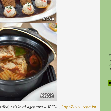
S
z
střední tisková agentura – KCNA,
http://www.kcna.kp