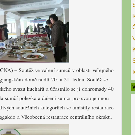
CNA)
–
Soutěž ve vaření sumců v oblasti
veřejného
I
gjangském
domě nudlí
20. a 21. ledna
.
Soutěž
se
V
ského svazu kuchařů a účastnilo se jí
dohromady
40
la sumčí polévka a dušení sumci
pro svou
jemnou
livých soutěžních kategoriích se umístily restaurace
ggakdo
a
Všeobecná restaurace centrálního okrsku.