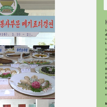
J
s
n
k
S
v
d
p
B
m
K
p
K
m
K