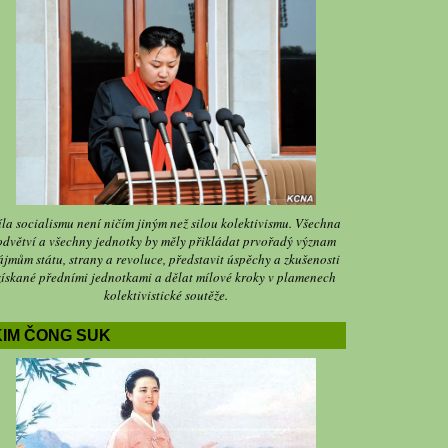
íla socialismu není ničím jiným než silou kolektivismu. Všechna
odvětví a všechny jednotky by měly přikládat prvořadý význam
ájmům státu, strany a revoluce, představit úspěchy a zkušenosti
získané předními jednotkami a dělat mílové kroky v plamenech
kolektivistické soutěže.
KIM ČONG SUK