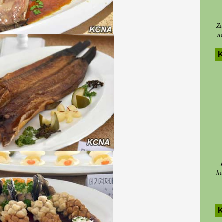
Za
n
K
há