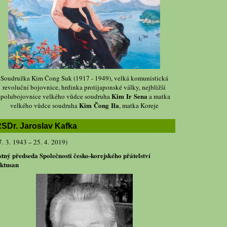
Soudružka Kim Čong Suk (1917 - 1949), velká komunistická
revoluční bojovnice, hrdinka protijaponské války, nejbližší
Kim Ir Sena
spolubojovnice velkého vůdce soudruha
a matka
Kim Čong Ila
velkého vůdce soudruha
, matka Koreje
SDr. Jaroslav Kafka
7. 3. 1943 – 25. 4. 2019)
stný předseda Společnosti česko-korejského přátelství
ktusan