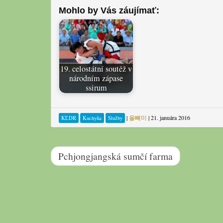
Mohlo by Vás záujímať:
19. celostátní soutěž v
národním zápase
ssirum
|
올빼미
|
21. januára 2016
KĽDR
Kuchyňa
Služby
Pchjongjangská sumčí farma