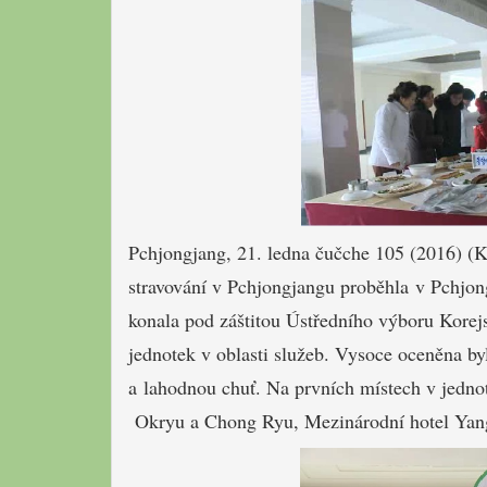
Pchjongjang,
21. ledna
čučche 105 (2016)
(
K
stravování
v
Pchjongjangu
proběhla v
Pchjon
konala
pod
záštitou
Ústředního výboru
K
orej
jednotek
v oblasti
služeb
.
Vysoce
oceněna by
a
lahodnou
chuť
. Na prvních místech v jednot
Okryu
a
Chong
Ryu
,
Mezinárodní hotel
Yan