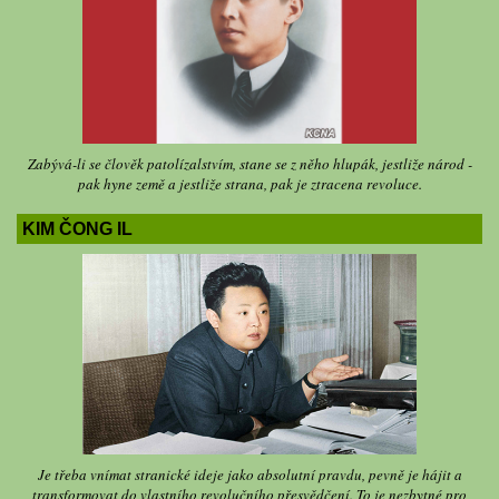
Zabývá-li se člověk patolízalstvím, stane se z něho hlupák, jestliže národ -
pak hyne země a jestliže strana, pak je ztracena revoluce.
KIM ČONG IL
Je třeba vnímat stranické ideje jako absolutní pravdu, pevně je hájit a
transformovat do vlastního revolučního přesvědčení. To je nezbytné pro