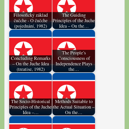
Filosofický základ
The Guiding
čučche - O čučche
Principles of the Juche
(pojednání, 1982)
Idea – On the…
The People’s
Concluding Remarks
Consciousness of
– On the Juche Idea
Independence Plays
(treatise, 1982)
the…
The Socio-Historical
Methods Suitable to
Principles of the Juche
the Actual Situation –
Idea –…
On the…