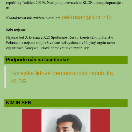
republiky (udělen 2019). Není podporovatelem KLDR a nespolupracuje s
ní.
pektusan@kldr.info
Kontaktovat nás můžete e-mailem
.
Kdo nejsme
Nejsme (od 3. května 2022) Společnost česko-korejského přátelství
Pektusan a nejsme (odjakživa) ani velvyslanectví či jiný orgán nebo
organizace Korejské lidově demokratické republiky.
Podporte nás na facebooku!
Korejská lidově demokratická republika,
KLDR
KIM IR SEN