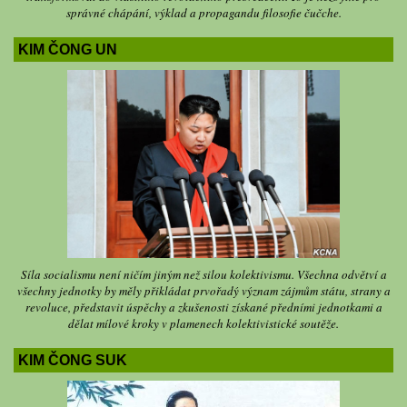
správné chápání, výklad a propagandu filosofie čučche.
KIM ČONG UN
Síla socialismu není ničím jiným než silou kolektivismu. Všechna odvětví a
všechny jednotky by měly přikládat prvořadý význam zájmům státu, strany a
revoluce, představit úspěchy a zkušenosti získané předními jednotkami a
dělat mílové kroky v plamenech kolektivistické soutěže.
KIM ČONG SUK