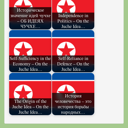
Историческое
значение идей чучхе
Independence in
– ОБ ИДЕЯХ
Politics – On the
ЧУЧХЕ…
Juche Idea…
Self-Sufficiency in the
Self-Reliance in
Economy – On the
Defence – On the
Juche Idea…
Juche Idea…
История
The Origin of the
человечества – это
Juche Idea – On the
история борьбы
Juche Idea…
народных…