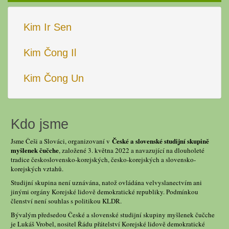
Kim Ir Sen
Kim Čong Il
Kim Čong Un
Kdo jsme
České a slovenské studijní skupině
Jsme Češi a Slováci, organizovaní v
myšlenek čučche
, založené 3. května 2022 a navazující na dlouholeté
tradice československo-korejských, česko-korejských a slovensko-
korejských vztahů.
Studijní skupina není uznávána, natož ovládána velvyslanectvím ani
jinými orgány Korejské lidově demokratické republiky. Podmínkou
členství není souhlas s politikou KLDR.
Bývalým předsedou České a slovenské studijní skupiny myšlenek čučche
je Lukáš Vrobel, nositel Řádu přátelství Korejské lidově demokratické