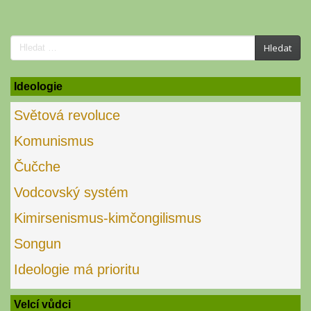
Search
Hledat
for:
Ideologie
Světová revoluce
Komunismus
Čučche
Vodcovský systém
Kimirsenismus-kimčongilismus
Songun
Ideologie má prioritu
Velcí vůdci