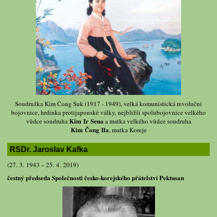
Soudružka Kim Čong Suk (1917 - 1949), velká komunistická revoluční
bojovnice, hrdinka protijaponské války, nejbližší spolubojovnice velkého
Kim Ir Sena
vůdce soudruha
a matka velkého vůdce soudruha
Kim Čong Ila
, matka Koreje
RSDr. Jaroslav Kafka
(27. 3. 1943 – 25. 4. 2019)
čestný předseda Společnosti česko-korejského přátelství Pektusan