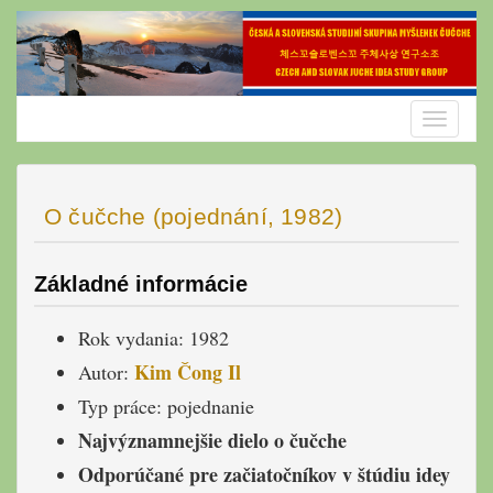
Skip
to
content
Toggle
navigatio
O čučche (pojednání, 1982)
Základné informácie
Rok vydania: 1982
Kim Čong Il
Autor:
Typ práce: pojednanie
Najvýznamnejšie dielo o čučche
Odporúčané pre začiatočníkov v štúdiu idey