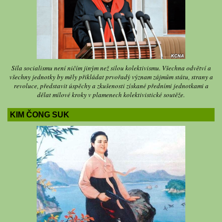
Síla socialismu není ničím jiným než silou kolektivismu. Všechna odvětví a
všechny jednotky by měly přikládat prvořadý význam zájmům státu, strany a
revoluce, představit úspěchy a zkušenosti získané předními jednotkami a
dělat mílové kroky v plamenech kolektivistické soutěže.
KIM ČONG SUK