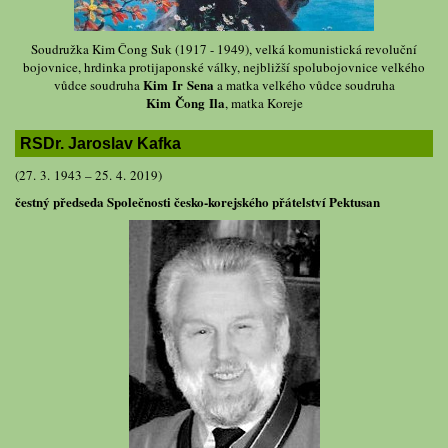
Soudružka Kim Čong Suk (1917 - 1949), velká komunistická revoluční
bojovnice, hrdinka protijaponské války, nejbližší spolubojovnice velkého
Kim Ir Sena
vůdce soudruha
a matka velkého vůdce soudruha
Kim Čong Ila
, matka Koreje
RSDr. Jaroslav Kafka
(27. 3. 1943 – 25. 4. 2019)
čestný předseda Společnosti česko-korejského přátelství Pektusan