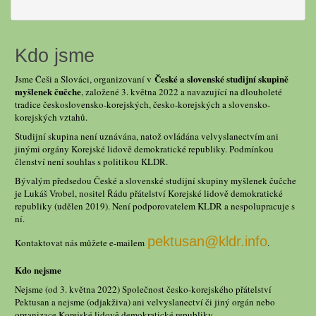
Kdo jsme
České a slovenské studijní skupině
Jsme Češi a Slováci, organizovaní v
myšlenek čučche
, založené 3. května 2022 a navazující na dlouholeté
tradice československo-korejských, česko-korejských a slovensko-
korejských vztahů.
Studijní skupina není uznávána, natož ovládána velvyslanectvím ani
jinými orgány Korejské lidově demokratické republiky. Podmínkou
členství není souhlas s politikou KLDR.
Bývalým předsedou České a slovenské studijní skupiny myšlenek čučche
je Lukáš Vrobel, nositel Řádu přátelství Korejské lidově demokratické
republiky (udělen 2019). Není podporovatelem KLDR a nespolupracuje s
ní.
pektusan@kldr.info
Kontaktovat nás můžete e-mailem
.
Kdo nejsme
Nejsme (od 3. května 2022) Společnost česko-korejského přátelství
Pektusan a nejsme (odjakživa) ani velvyslanectví či jiný orgán nebo
organizace Korejské lidově demokratické republiky.