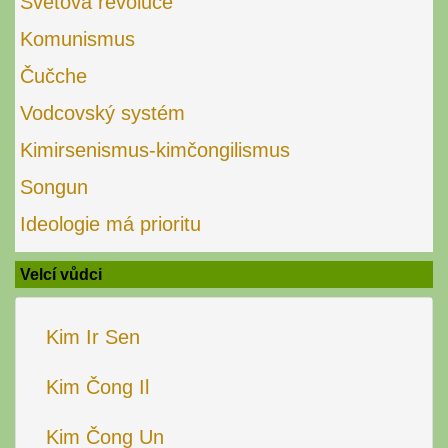
Světová revoluce
Komunismus
Čučche
Vodcovský systém
Kimirsenismus-kimčongilismus
Songun
Ideologie má prioritu
Velcí vůdci
Kim Ir Sen
Kim Čong Il
Kim Čong Un