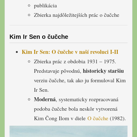
publikácia
Zbierka najdôležitejších prác o čučche
Kim Ir Sen
o čučche
Kim Ir Sen: O čučche v naší revoluci I-II
Zbierka prác z obdobia 1931 – 1975.
historicky staršiu
Predstavuje pôvodnú,
verziu čučche, tak ako ju formuloval Kim
Ir Sen.
Moderná
, systematicky rozpracovaná
podoba čučche bola neskôr vytvorená
Kim Čong Ilom v diele
O čučche
(1982).