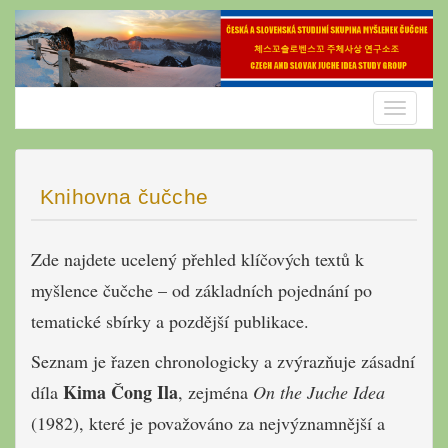
Skip
to
content
Toggle
navigatio
Knihovna čučche
Zde najdete ucelený přehled klíčových textů k
myšlence čučche – od základních pojednání po
tematické sbírky a pozdější publikace.
Seznam je řazen chronologicky a zvýrazňuje zásadní
Kima Čong Ila
díla
, zejména
On the Juche Idea
(1982), které je považováno za nejvýznamnější a