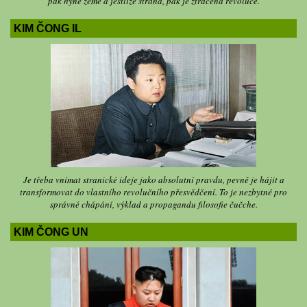
pak hyne země a jestliže strana, pak je ztracena revoluce.
KIM ČONG IL
Je třeba vnímat stranické ideje jako absolutní pravdu, pevně je hájit a
transformovat do vlastního revolučního přesvědčení. To je nezbytné pro
správné chápání, výklad a propagandu filosofie čučche.
KIM ČONG UN