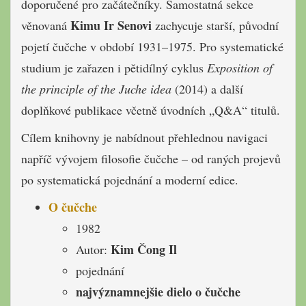
doporučené pro začátečníky. Samostatná sekce
Kimu Ir Senovi
věnovaná
zachycuje starší, původní
pojetí čučche v období 1931–1975. Pro systematické
studium je zařazen i pětidílný cyklus
Exposition of
the principle of the Juche idea
(2014) a další
doplňkové publikace včetně úvodních „Q&A“ titulů.
Cílem knihovny je nabídnout přehlednou navigaci
napříč vývojem filosofie čučche – od raných projevů
po systematická pojednání a moderní edice.
O čučche
1982
Kim Čong Il
Autor:
pojednání
najvýznamnejšie dielo o čučche