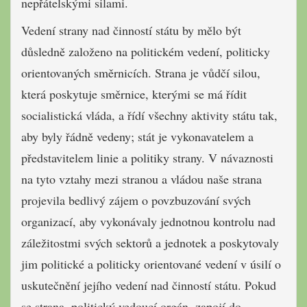
nepřátelskými silami.
Vedení strany nad činností státu by mělo být
důsledně založeno na politickém vedení, politicky
orientovaných směrnicích. Strana je vůdčí silou,
která poskytuje směrnice, kterými se má řídit
socialistická vláda, a řídí všechny aktivity státu tak,
aby byly řádně vedeny; stát je vykonavatelem a
představitelem linie a politiky strany. V návaznosti
na tyto vztahy mezi stranou a vládou naše strana
projevila bedlivý zájem o povzbuzování svých
organizací, aby vykonávaly jednotnou kontrolu nad
záležitostmi svých sektorů a jednotek a poskytovaly
jim politické a politicky orientované vedení v úsilí o
uskutečnění jejího vedení nad činností státu. Pokud
se strana, politický vedoucí orgán, zapojí do