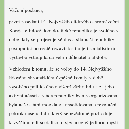
Vážení poslanci,
první zasedání 14. Nejvyššího lidového shromáždění
Korejské lidově demokratické republiky je svoláno v
době, kdy se projevuje věhlas a síla naší republiky
postupující po cestě nezávislosti a její socialistická
výstavba vstoupila do velmi důležitého období.
Vzhledem k tomu, že se volby do 14. Nejvyššího
lidového shromáždění úspěšně konaly v době
vysokého politického nadšení všeho lidu a za jeho
aktivní účasti a vláda republiky byla reorganizována,
byla naše státní moc dále konsolidována a revoluční
pokrok našeho lidu, který sebevědomě pochoduje
k vyššímu cíli socialismu, sjednocený jedinou myslí