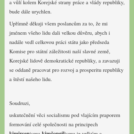
a vůlí kolem Korejské strany práce a vlády republiky,
bude dále urychlen.
Upřímně děkuji všem poslancům za to, že mi
jménem všeho lidu dali velkou důvěru, abych i
nadále vedl celkovou práci státu jako předseda
Komise pro státní záležitosti naší slavné země,
Korejské lidově demokratické republiky, a zavazuji
se oddaně pracovat pro rozvoj a prosperitu republiky
a štěstí našeho lidu.
Soudruzi,
uskutečnění věci socialismu pod vlajícím praporem
formování celé společnosti na principech
kimirsen
kimčongil
ismu-
ismu je velkým a