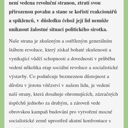
není vedena revoluční stranou, ztratí svou
přirozenou povahu a stane se kořistí reakcionářů
a spiklenců, v důsledku čehož její lid nemůže
uniknout žalostné situaci politického sirotka.
Naše strana je zkušeným a ostříleným generálním
štábem revoluce, který získal bohaté zkušenosti a
vynikající vůdčí schopnosti a dovednosti v průběhu
vedení několika etap sociální revoluce a socialistické
výstavby. Co podněcuje bezmeznou důstojnost a
důvěru v jistotu vítězství v našem lidu, je vedení
naší strany, která dosahuje ohromujících, zázračných
úspěchů jednoho za druhým, a zároveň vede
obrovskou kampaň budování pro vytvoření mocné
socialistické země uprostřed akutní konfrontace s