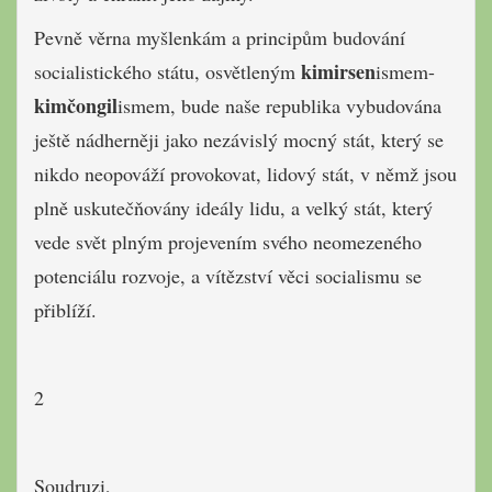
Pevně věrna myšlenkám a principům budování
kimirsen
socialistického státu, osvětleným
ismem-
kimčongil
ismem, bude naše republika vybudována
ještě nádherněji jako nezávislý mocný stát, který se
nikdo neopováží provokovat, lidový stát, v němž jsou
plně uskutečňovány ideály lidu, a velký stát, který
vede svět plným projevením svého neomezeného
potenciálu rozvoje, a vítězství věci socialismu se
přiblíží.
2
Soudruzi,