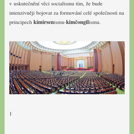
v uskutečnění věci socialismu tím, že bude
intenzivněji bojovat za formování celé společnosti na
kimirsen
kimčongil
principech
ismu-
ismu.
1