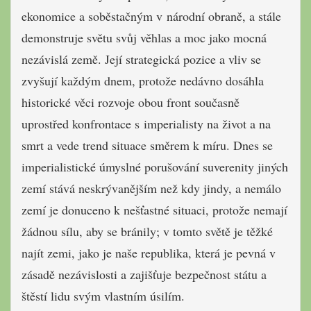
ekonomice a soběstačným v národní obraně, a stále
demonstruje světu svůj věhlas a moc jako mocná
nezávislá země. Její strategická pozice a vliv se
zvyšují každým dnem, protože nedávno dosáhla
historické věci rozvoje obou front současně
uprostřed konfrontace s imperialisty na život a na
smrt a vede trend situace směrem k míru. Dnes se
imperialistické úmyslné porušování suverenity jiných
zemí stává neskrývanějším než kdy jindy, a nemálo
zemí je donuceno k nešťastné situaci, protože nemají
žádnou sílu, aby se bránily; v tomto světě je těžké
najít zemi, jako je naše republika, která je pevná v
zásadě nezávislosti a zajišťuje bezpečnost státu a
štěstí lidu svým vlastním úsilím.