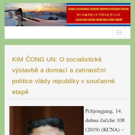
Skip
to
content
Toggle
navigatio
KIM ČONG UN: O socialistické
výstavbě a domácí a zahraniční
politice vlády republiky v současné
etapě
Pchjongjang, 14.
dubna čučche 108
(2019) (KCNA) –