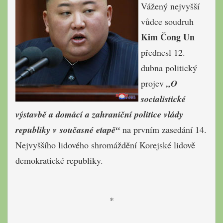
Vážený nejvyšší
vůdce soudruh
Kim Čong Un
přednesl 12.
dubna politický
projev
„O
socialistické
výstavbě a domácí a zahraniční politice vlády
republiky v současné etapě“
na prvním zasedání 14.
Nejvyššího lidového shromáždění Korejské lidově
demokratické republiky.
*