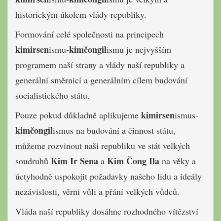
historickým úkolem vlády republiky.
Formování celé společnosti na principech
kimirsen
kimčongil
ismu-
ismu je nejvyšším
programem naší strany a vlády naší republiky a
generální směrnicí a generálním cílem budování
socialistického státu.
kimirsen
Pouze pokud důkladně aplikujeme
ismus-
kimčongil
ismus na budování a činnost státu,
můžeme rozvinout naši republiku ve stát velkých
Kim Ir Sena
Kim Čong Ila
soudruhů
a
na věky a
úctyhodně uspokojit požadavky našeho lidu a ideály
nezávislosti, věrni vůli a přání velkých vůdců.
Vláda naší republiky dosáhne rozhodného vítězství