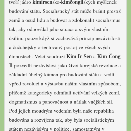
kimirsen
kimčongil
tvoří jádro
sko-
ských myšlenek
budování státu. Socialistický stát může bránit prestiž
země a osud lidu a budovat a zdokonalit socialismus
tak, aby odpovídal jeho situaci a svým vlastním
úsilím, pouze když si zachovává princip nezávislosti
a čučchejsky orientovaný postoj ve všech svých
Kim Ir Sen
Kim Čong
činnostech. Velcí soudruzi
a
Il
pozvedli nezávislost jako život korejské revoluce a
základní úhelný kámen pro budování státu a vedli
vpřed revoluci a výstavbu naším vlastním způsobem,
přičemž kategoricky odmítali uctívání velkých zemí,
dogmatismus a panovačnost a nátlak vnějších sil.
Pod jejich moudrým vedením byla naše republika
budována a rozvíjena tak, aby byla socialistickým
státem nezávislým v politice, samostatným v