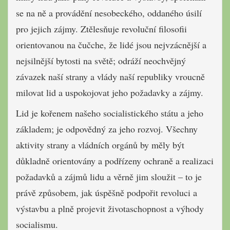
se na ně a provádění nesobeckého, oddaného úsilí
pro jejich zájmy. Ztělesňuje revoluční filosofii
orientovanou na čučche, že lidé jsou nejvzácnější a
nejsilnější bytosti na světě; odráží neochvějný
závazek naší strany a vlády naší republiky vroucně
milovat lid a uspokojovat jeho požadavky a zájmy.
Lid je kořenem našeho socialistického státu a jeho
základem; je odpovědný za jeho rozvoj. Všechny
aktivity strany a vládních orgánů by měly být
důkladně orientovány a podřízeny ochraně a realizaci
požadavků a zájmů lidu a věrně jim sloužit – to je
právě způsobem, jak úspěšně podpořit revoluci a
výstavbu a plně projevit životaschopnost a výhody
socialismu.