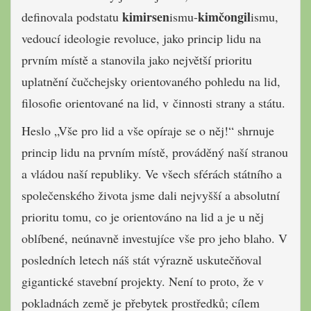
kimirsen
kimčongil
definovala podstatu
ismu-
ismu,
vedoucí ideologie revoluce, jako princip lidu na
prvním místě a stanovila jako největší prioritu
uplatnění čučchejsky orientovaného pohledu na lid,
filosofie orientované na lid, v činnosti strany a státu.
Heslo „Vše pro lid a vše opíraje se o něj!“ shrnuje
princip lidu na prvním místě, prováděný naší stranou
a vládou naší republiky. Ve všech sférách státního a
společenského života jsme dali nejvyšší a absolutní
prioritu tomu, co je orientováno na lid a je u něj
oblíbené, neúnavně investujíce vše pro jeho blaho. V
posledních letech náš stát výrazně uskutečňoval
gigantické stavební projekty. Není to proto, že v
pokladnách země je přebytek prostředků; cílem