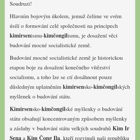
Soudruzi!
Hlavním bojovým úkolem, jemuž čelíme ve svém
úsilí o formování celé společnosti na principech
kimirsen
kimčongil
ismu-
ismu, je dosažení věci
budování mocné socialistické země.
Budování mocné socialistické země je historickou
etapou boje za dosažení konečného vítězství
socialismu, a toho lze se ctí dosáhnout pouze
kimirsen
kimčongil
důsledným uplatněním
sko-
ských
myšlenek o budování státu.
Kimirsen
kimčongil
sko-
ské myšlenky o budování
státu obsahují koncentrovaným způsobem myšlenky
Kim Ir
a zásluhy v budování státu velkých soudruhů
Sena
Kim Čong Ila
a
, kteří rozvinuli naši republiku