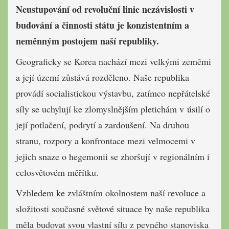
Neustupování od revoluční linie nezávislosti v
budování a činnosti státu je konzistentním a
neměnným postojem naší republiky.
Geograficky se Korea nachází mezi velkými zeměmi
a její území zůstává rozděleno. Naše republika
provádí socialistickou výstavbu, zatímco nepřátelské
síly se uchylují ke zlomyslnějším pletichám v úsilí o
její potlačení, podrytí a zardoušení. Na druhou
stranu, rozpory a konfrontace mezi velmocemi v
jejich snaze o hegemonii se zhoršují v regionálním i
celosvětovém měřítku.
Vzhledem ke zvláštním okolnostem naší revoluce a
složitosti současné světové situace by naše republika
měla budovat svou vlastní sílu z pevného stanoviska