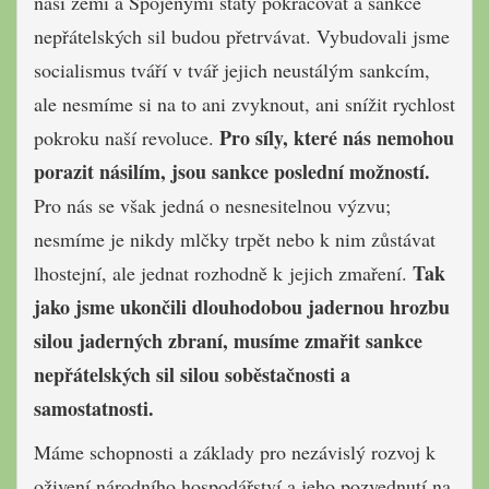
naší zemí a Spojenými státy pokračovat a sankce
nepřátelských sil budou přetrvávat. Vybudovali jsme
socialismus tváří v tvář jejich neustálým sankcím,
ale nesmíme si na to ani zvyknout, ani snížit rychlost
Pro síly, které nás nemohou
pokroku naší revoluce.
porazit násilím, jsou sankce poslední možností.
Pro nás se však jedná o nesnesitelnou výzvu;
nesmíme je nikdy mlčky trpět nebo k nim zůstávat
Tak
lhostejní, ale jednat rozhodně k jejich zmaření.
jako jsme ukončili dlouhodobou jadernou hrozbu
silou jaderných zbraní, musíme zmařit sankce
nepřátelských sil silou soběstačnosti a
samostatnosti.
Máme schopnosti a základy pro nezávislý rozvoj k
oživení národního hospodářství a jeho pozvednutí na