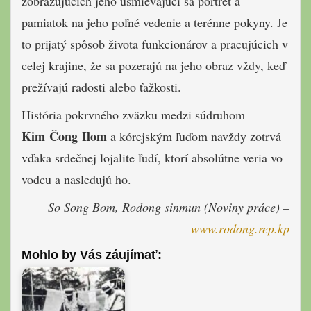
zobrazujúcich jeho usmievajúci sa portrét a
pamiatok na jeho poľné vedenie a terénne pokyny. Je
to prijatý spôsob života funkcionárov a pracujúcich v
celej krajine, že sa pozerajú na jeho obraz vždy, keď
prežívajú radosti alebo ťažkosti.
História pokrvného zväzku medzi súdruhom
Kim Čong Ilom
a kórejským ľuďom navždy zotrvá
vďaka srdečnej lojalite ľudí, ktorí absolútne veria vo
vodcu a nasledujú ho.
So Song Bom, Rodong sinmun (Noviny práce) –
www.rodong.rep.kp
Mohlo by Vás záujímať: