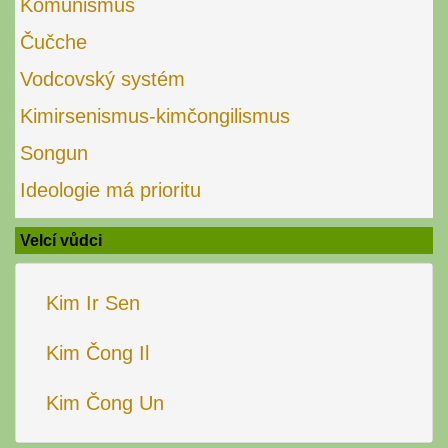
Komunismus
Čučche
Vodcovský systém
Kimirsenismus-kimčongilismus
Songun
Ideologie má prioritu
Velcí vůdci
Kim Ir Sen
Kim Čong Il
Kim Čong Un