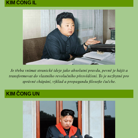
KIM ČONG IL
Je třeba vnímat stranické ideje jako absolutní pravdu, pevně je hájit a
transformovat do vlastního revolučního přesvědčení. To je nezbytné pro
správné chápání, výklad a propagandu filosofie čučche.
KIM ČONG UN