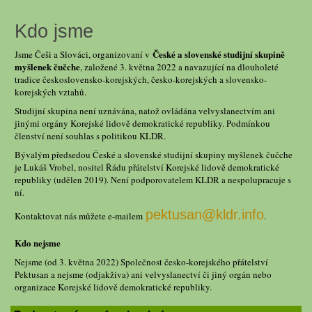
Kdo jsme
České a slovenské studijní skupině
Jsme Češi a Slováci, organizovaní v
myšlenek čučche
, založené 3. května 2022 a navazující na dlouholeté
tradice československo-korejských, česko-korejských a slovensko-
korejských vztahů.
Studijní skupina není uznávána, natož ovládána velvyslanectvím ani
jinými orgány Korejské lidově demokratické republiky. Podmínkou
členství není souhlas s politikou KLDR.
Bývalým předsedou České a slovenské studijní skupiny myšlenek čučche
je Lukáš Vrobel, nositel Řádu přátelství Korejské lidově demokratické
republiky (udělen 2019). Není podporovatelem KLDR a nespolupracuje s
ní.
pektusan@kldr.info
Kontaktovat nás můžete e-mailem
.
Kdo nejsme
Nejsme (od 3. května 2022) Společnost česko-korejského přátelství
Pektusan a nejsme (odjakživa) ani velvyslanectví či jiný orgán nebo
organizace Korejské lidově demokratické republiky.