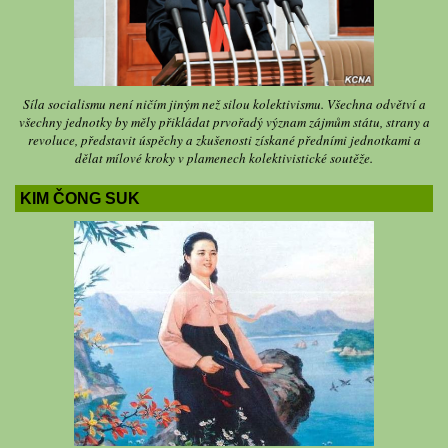
Síla socialismu není ničím jiným než silou kolektivismu. Všechna odvětví a
všechny jednotky by měly přikládat prvořadý význam zájmům státu, strany a
revoluce, představit úspěchy a zkušenosti získané předními jednotkami a
dělat mílové kroky v plamenech kolektivistické soutěže.
KIM ČONG SUK