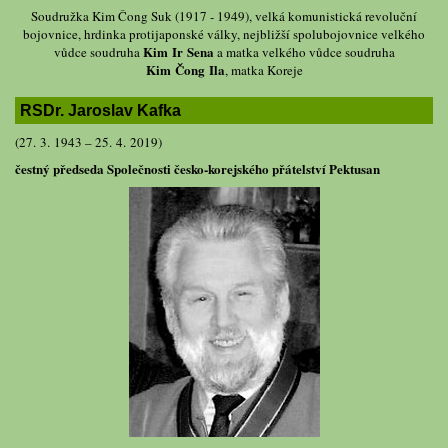
Soudružka Kim Čong Suk (1917 - 1949), velká komunistická revoluční
bojovnice, hrdinka protijaponské války, nejbližší spolubojovnice velkého
Kim Ir Sena
vůdce soudruha
a matka velkého vůdce soudruha
Kim Čong Ila
, matka Koreje
RSDr. Jaroslav Kafka
(27. 3. 1943 – 25. 4. 2019)
čestný předseda Společnosti česko-korejského přátelství Pektusan