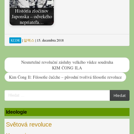
História zločinov
Japonska – odvekého
nepriateľa…
|
알렉스
|
15. decembra 2018
KĽDR
Nesmrtelné revoluční zásluhy velkého vůdce soudruha
KIM ČONG ILA
Kim Čong Il: Filosofie čučche – původní tvořivá filosofie revoluce
Search
Hledat
for:
Ideologie
Světová revoluce