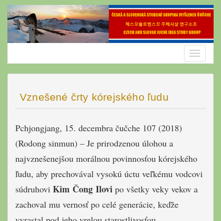
Skip
to
content
Toggle
navigatio
Vznešené črty kórejského ľudu
Pchjongjang, 15. decembra čučche 107 (2018)
(Rodong sinmun) – Je prirodzenou úlohou a
najvznešenejšou morálnou povinnosťou kórejského
ľudu, aby prechovával vysokú úctu veľkému vodcovi
Kim Čong Ilovi
súdruhovi
po všetky veky vekov a
zachoval mu vernosť po celé generácie, keďže
vyrastal pod jeho vrelou starostlivosťou.