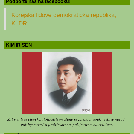
Podporte nás na facebooku!
Korejská lidově demokratická republika,
KLDR
KIM IR SEN
Zabývá-li se člověk patolízalstvím, stane se z něho hlupák, jestliže národ -
pak hyne země a jestliže strana, pak je ztracena revoluce.