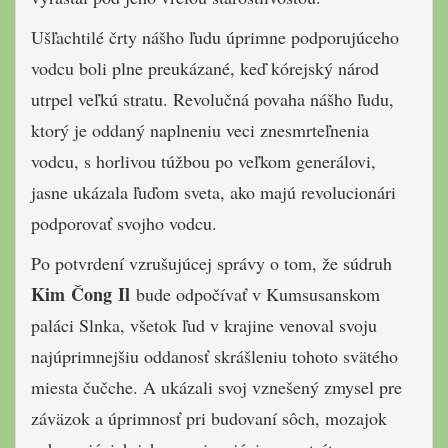
Ušľachtilé črty nášho ľudu úprimne podporujúceho
vodcu boli plne preukázané, keď kórejský národ
utrpel veľkú stratu. Revolučná povaha nášho ľudu,
ktorý je oddaný naplneniu veci znesmrteľnenia
vodcu, s horlivou túžbou po veľkom generálovi,
jasne ukázala ľuďom sveta, ako majú revolucionári
podporovať svojho vodcu.
Po potvrdení vzrušujúcej správy o tom, že súdruh
Kim Čong Il
bude odpočívať v Kumsusanskom
paláci Slnka, všetok ľud v krajine venoval svoju
najúprimnejšiu oddanosť skrášleniu tohoto svätého
miesta čučche. A ukázali svoj vznešený zmysel pre
záväzok a úprimnosť pri budovaní sôch, mozajok