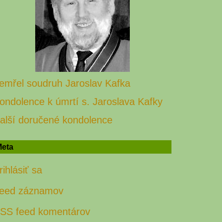
emřel soudruh Jaroslav Kafka
ondolence k úmrtí s. Jaroslava Kafky
alší doručené kondolence
eta
rihlásiť sa
eed záznamov
SS feed komentárov