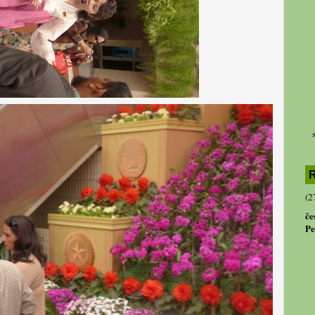
R
(2
če
Pe