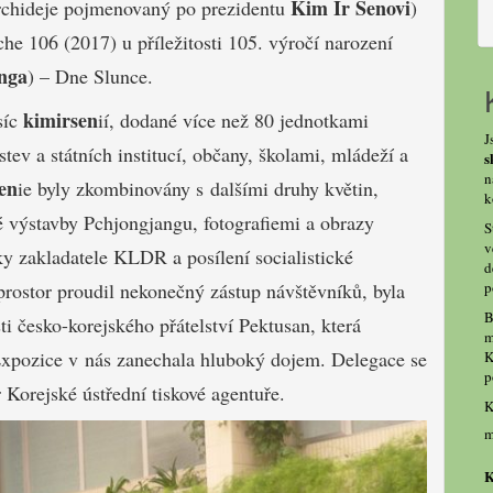
Kim Ir Senovi
orchideje pojmenovaný po prezidentu
)
he 106 (2017) u příležitosti 105. výročí narození
nga
) – Dne Slunce.
kimirsen
síc
ií, dodané více než 80 jednotkami
J
tev a státních institucí, občany, školami, mládeží a
s
n
en
ie byly zkombinovány s dalšími druhy květin,
k
é výstavby Pchjongjangu, fotografiemi a obrazy
S
v
y zakladatele KLDR a posílení socialistické
d
 prostor proudil nekonečný zástup návštěvníků, byla
p
B
i česko-korejského přátelství Pektusan, která
m
. Expozice v nás zanechala hluboký dojem. Delegace se
K
p
 Korejské ústřední tiskové agentuře.
K
m
K