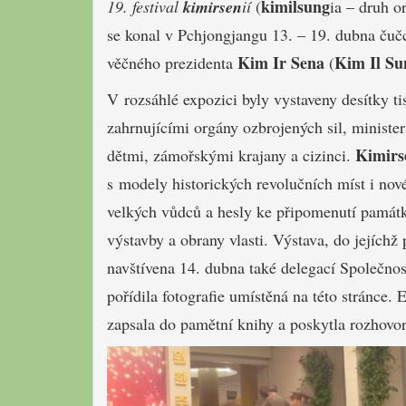
kimilsung
19. festival
kimirsen
ií
(
ia – druh 
se konal v Pchjongjangu 13. – 19. dubna čučc
Kim Ir Sena
Kim Il Su
věčného prezidenta
(
V rozsáhlé expozici byly vystaveny desítky ti
zahrnujícími orgány ozbrojených sil, ministers
Kimirs
dětmi, zámořskými krajany a cizinci.
s modely historických revolučních míst i nov
velkých vůdců a hesly ke připomenutí památk
výstavby a obrany vlasti. Výstava, do jejíchž
navštívena 14. dubna také delegací Společnost
pořídila fotografie umístěná na této stránce
zapsala do pamětní knihy a poskytla rozhovor