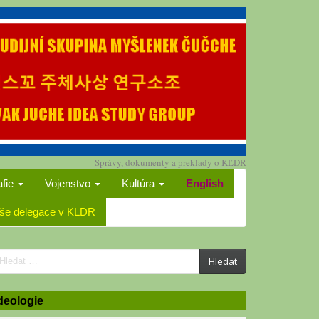
Správy, dokumenty a preklady o KĽDR
afie
Vojenstvo
Kultúra
English
še delegace v KLDR
earch
Hledat
or:
deologie