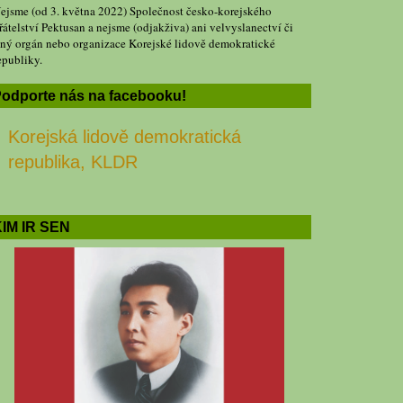
ejsme (od 3. května 2022) Společnost česko-korejského
řátelství Pektusan a nejsme (odjakživa) ani velvyslanectví či
iný orgán nebo organizace Korejské lidově demokratické
epubliky.
odporte nás na facebooku!
Korejská lidově demokratická
republika, KLDR
IM IR SEN