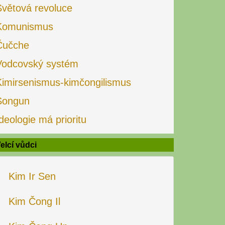
Světová revoluce
Komunismus
Čučche
Vodcovský systém
Kimirsenismus-kimčongilismus
Songun
deologie má prioritu
elcí vůdci
Kim Ir Sen
Kim Čong Il