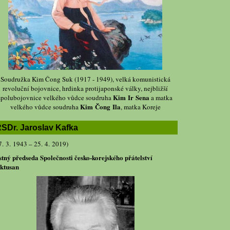
Soudružka Kim Čong Suk (1917 - 1949), velká komunistická
revoluční bojovnice, hrdinka protijaponské války, nejbližší
Kim Ir Sena
spolubojovnice velkého vůdce soudruha
a matka
Kim Čong Ila
velkého vůdce soudruha
, matka Koreje
SDr. Jaroslav Kafka
7. 3. 1943 – 25. 4. 2019)
stný předseda Společnosti česko-korejského přátelství
ktusan