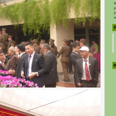
N
p
j
r
P
K