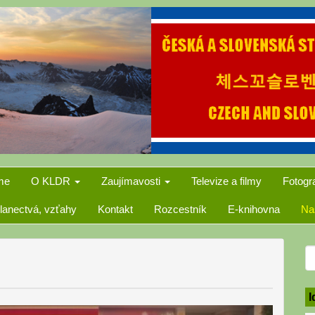
me
O KLDR
Zaujímavosti
Televize a filmy
Fotogr
lanectvá, vzťahy
Kontakt
Rozcestník
E-knihovna
Na
S
f
I