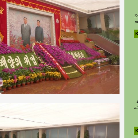
Za
n
K
há