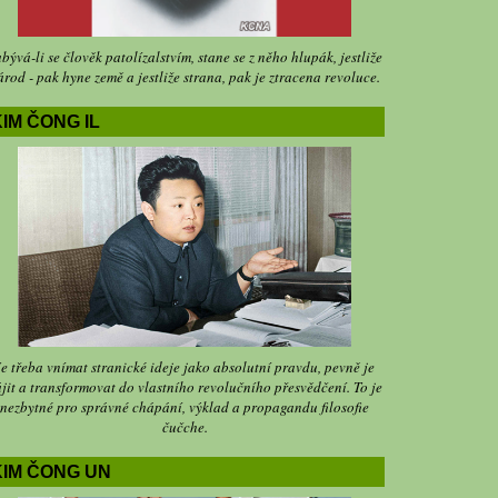
bývá-li se člověk patolízalstvím, stane se z něho hlupák, jestliže
árod - pak hyne země a jestliže strana, pak je ztracena revoluce.
IM ČONG IL
Je třeba vnímat stranické ideje jako absolutní pravdu, pevně je
jit a transformovat do vlastního revolučního přesvědčení. To je
nezbytné pro správné chápání, výklad a propagandu filosofie
čučche.
KIM ČONG UN