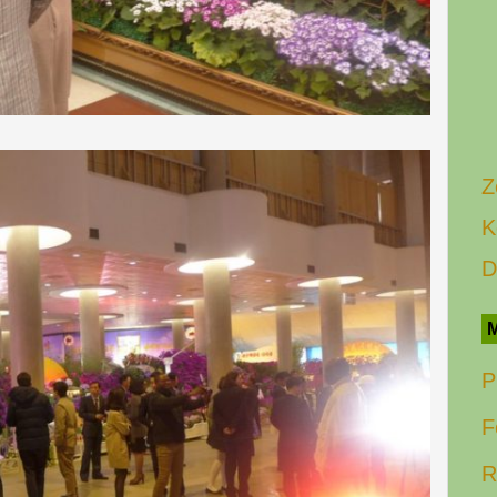
Z
K
D
M
P
F
R