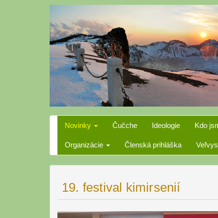
Skip
to
content
Novinky
Čučche
Ideologie
Kdo js
Organizácie
Členská prihláška
Veľvys
19. festival kimirsenií