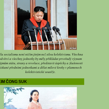
íla socialismu není ničím jiným než silou kolektivismu. Všechna
odvětví a všechny jednotky by měly přikládat prvořadý význam
ájmům státu, strany a revoluce, představit úspěchy a zkušenosti
získané předními jednotkami a dělat mílové kroky v plamenech
kolektivistické soutěže.
KIM ČONG SUK