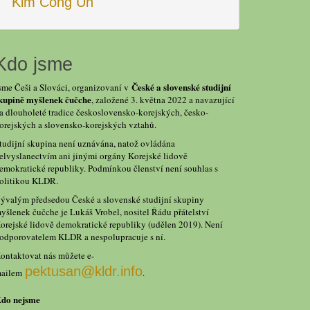
Kim Čong Un
Kdo jsme
České a slovenské studijní
sme Češi a Slováci, organizovaní v
kupině myšlenek čučche
, založené 3. května 2022 a navazující
a dlouholeté tradice československo-korejských, česko-
orejských a slovensko-korejských vztahů.
tudijní skupina není uznávána, natož ovládána
elvyslanectvím ani jinými orgány Korejské lidově
emokratické republiky. Podmínkou členství není souhlas s
olitikou KLDR.
ývalým předsedou České a slovenské studijní skupiny
yšlenek čučche je Lukáš Vrobel, nositel Řádu přátelství
orejské lidově demokratické republiky (udělen 2019). Není
odporovatelem KLDR a nespolupracuje s ní.
ontaktovat nás můžete e-
pektusan@kldr.info
ailem
.
do nejsme